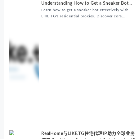
Understanding How to Get a Sneaker Bot
Matters
Learn how to get a sneaker bot effectively with
LIKE.TG's residential proxies. Discover core
benefits, use cases, and solutions for global
sneaker copping.
RealHome与LIKE.TG住宅代理IP助力全球业务