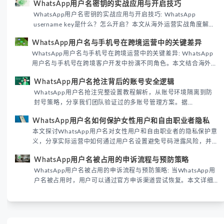
WhatsApp用户名密钥的实战应用与开启技巧
WhatsApp用户名密钥的实战应用与开启技巧: WhatsApp
username key是什么？怎么开启？本文从海外运营实战角度解析
WhatsApp用户名密钥的核心价值、开启步骤及常见误区，帮助跨
WhatsApp用户名与手机号在跨境运营中的关键差异
境团队高效触达目标客户。
WhatsApp用户名与手机号在跨境运营中的关键差异: WhatsApp
用户名与手机号在跨境客户开发中扮演不同角色。本文结合海外私
域运营实战经验，解析两者在触达效率、账号安全及客户管理中的
WhatsApp用户名抢注背后的账号安全逻辑
实际差异，帮助团队优化WhatsApp营销策略。
WhatsApp用户名抢注完整设置教程解析，从账号环境隔离到防
封号策略，分享我们团队验证过的多账号管理方案。据
DataReportal 2026趋势报告显示，跨境私域运营中账号矩阵稳
WhatsApp用户名如何保护女性用户和自由职业者隐私
定性直接影响转化率。
本文探讨WhatsApp用户名对女性用户和自由职业者的隐私保护意
义，分享实际运营中如何通过用户名设置避免号码泄露风险，并提
供3种安全使用方案。据DataReportal 2026报告显示，隐私保护
WhatsApp用户名被占用的申诉流程与预防策略
已成为全球数字沟通的首要考量。
WhatsApp用户名被占用的申诉流程与预防策略: 当WhatsApp用
户名被占用时，用户可以通过官方申诉渠道尝试恢复。本文详细
解析申诉步骤、预防措施及常见问题，帮助用户有效管理
WhatsApp账号安全。