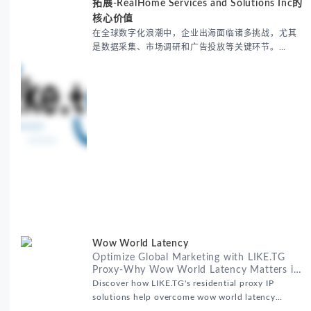
拓展-RealHome Services and Solutions Inc的
核心价值
在全球数字化浪潮中，企业出海面临诸多挑战，尤其
是数据采集、市场调研和广告投放等关键环节。
RealHome Services and Solutions Inc作为国际业务
拓展专家，深知这些痛点。通过与LIKE.TG住宅代理IP
服务的战略合作，我们为客户提供了稳定、安全且经
济高效的全球网络访问解决方案，助力企业突破地域
限制，实现精准营销。 RealHome Services and
Wow World Latency
Optimize Global Marketing with LIKE.TG
Proxy-Why Wow World Latency Matters in
Global Marketing
Discover how LIKE.TG's residential proxy IP
solutions help overcome wow world latency
challenges in global marketing campaigns with