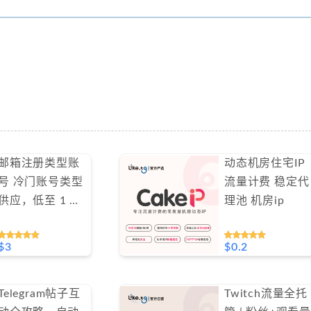
邮箱注册类型账
动态机房住宅IP
号 冷门账号类型
流量计费 稳定代
供应，低至 1 美
理池 机房ip
金起（不支持免
费测试）
$3
$0.2
Telegram帖子互
Twitch流量全托