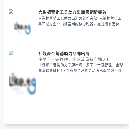
多语言的批量消息发送功能，2）基于用户画像的精
准定位技术，3）实时可视化的营销效果追踪。适用
大数据营销工具助力出海营销新突破
于跨境电商新品推广、国际品牌活动宣传、全球化客
大数据营销工具助力出海营销新突破: 大数据营销工
户服务等多个场景，帮助企业以最低成本实现最大范
具正成为企业出海营销的核心利器，通过精准定位全
围的海外用户触达。立即获取专
球目标客户、优化跨境电商推广策略，帮助企业显著
提升营销转化率与ROI，实现全球化市场的新突破。
社媒聚合营销助力品牌出海
多平台一键管理，全球流量精准触达！
社媒聚合营销助力品牌出海：多平台一键管理，全球
流量精准触达！: 社媒聚合营销是品牌出海的强力引
擎！通过多平台账号统一管理、自动化发布及精准数
据分析，高效触达全球目标用户，提升品牌曝光与转
化。告别低效运营，用聚合营销工具实现跨境增长，
轻松抢占海外市场！