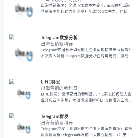
出海营销策略：全球市场竞争力提升: 深入解析出海
营销策略如何助力企业提升全球市场竞争力，包括市
场定位、本地化运营及数据分析，实现品牌国际化与
业务增长
Telegram数据分析
出海营销新利器
Telegram数据分析如何助力企业实现精准出海营销？
本文深入解析Telegram数据分析在跨境电商、游戏出
海和内容营销等领域的核心价值，通过用户行为分
析、精准定位和实时市场监测，帮助企业优化营销策
略、提升转化率并降低营销成本。了解如何利用数据
驱动决策，增强品牌影响力，立即获取专业出海营销
LINE群发
解决方案！
出海营销的新利器
LINE群发：出海营销的新利器: LINE群发如何助力企
业开拓亚洲市场？本指南深度解析LINE群发的三大核
心优势：1) 覆盖日本、泰国等亚洲主要市场2.3亿活
跃用户，2) 支持多语言的精准推送系统，3) 实时互
Telegram群发
动的营销功能。
出海营销新利器
Telegram群发工具如何助力企业突破海外市场？本指
南深度解析Telegram群发的三大核心优势：1）支持