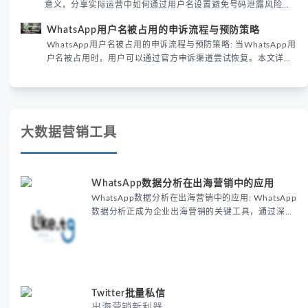
意义，分享实际运营中如何通过用户名设置避免号码泄露风险，
并提供3种安全使用方案。据DataReportal 2026报告显示，隐私
WhatsApp用户名被占用的申诉流程与预防策略
保护已成为全球数字沟通的首要考量。
WhatsApp用户名被占用的申诉流程与预防策略: 当WhatsApp用
户名被占用时，用户可以通过官方申诉渠道尝试恢复。本文详细
解析申诉步骤、预防措施及常见问题，帮助用户有效管理
WhatsApp账号安全。
大数据营销工具
WhatsApp数据分析在出海营销中的应用
WhatsApp数据分析在出海营销中的应用: WhatsApp
数据分析正成为企业出海营销的关键工具，通过深度
挖掘用户行为数据，帮助企业精准定位目标市场、优
化营销内容并提升转化率，为跨境电商和服务行业提
供数据驱动的营销决策支持。
Twitter批量私信
出海营销新利器