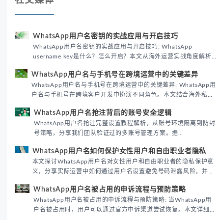
社交媒体
WhatsApp用户名密钥的实战应用与开启技巧
WhatsApp用户名密钥的实战应用与开启技巧: WhatsApp
username key是什么？怎么开启？本文从海外运营实战角度解析
WhatsApp用户名密钥的核心价值、开启步骤及常见误区，帮助跨
WhatsApp用户名与手机号在跨境运营中的关键差异
境团队高效触达目标客户。
WhatsApp用户名与手机号在跨境运营中的关键差异: WhatsApp用
户名与手机号在跨境客户开发中扮演不同角色。本文结合海外私域
运营实战经验，解析两者在触达效率、账号安全及客户管理中的实
WhatsApp用户名抢注背后的账号安全逻辑
际差异，帮助团队优化WhatsApp营销策略。
WhatsApp用户名抢注完整设置教程解析，从账号环境隔离到防封
号策略，分享我们团队验证过的多账号管理方案。据
DataReportal 2026趋势报告显示，跨境私域运营中账号矩阵稳定
WhatsApp用户名如何保护女性用户和自由职业者隐私
性直接影响转化率。
本文探讨WhatsApp用户名对女性用户和自由职业者的隐私保护意
义，分享实际运营中如何通过用户名设置避免号码泄露风险，并提
供3种安全使用方案。据DataReportal 2026报告显示，隐私保护
WhatsApp用户名被占用的申诉流程与预防策略
已成为全球数字沟通的首要考量。
WhatsApp用户名被占用的申诉流程与预防策略: 当WhatsApp用
户名被占用时，用户可以通过官方申诉渠道尝试恢复。本文详细解
析申诉步骤、预防措施及常见问题，帮助用户有效管理WhatsApp