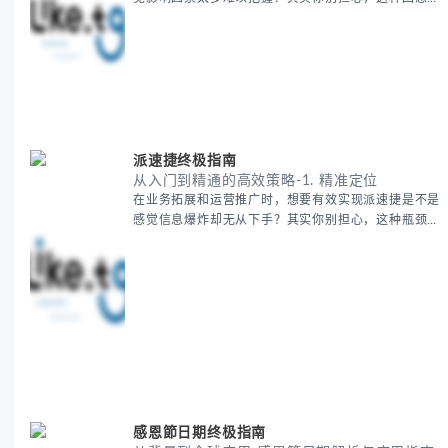
多外贸从业者都经历过。 本期我们将为你系统解析欧
洲海运费的组成要素，提供一套经过市场验证的降本增
效方法论，帮助你优化供应链成本结构。 无论你是初
次接触海运还是希望提升成本效益，我们将从基础概念
到实操技巧进行全面拆解。主要内容包括： - 欧洲海运
费的五大核心构成要素 -
派速捷终极指南
从入门到精通的高效策略-1. 精准定位
在业务拓展和运营推广时，想要有效实现派速捷是不是
感觉信息爆炸却无从下手？其实你别担心，这种瓶颈阶
段是绝大多数团队都经历过的。 本期我们将为你梳理
清晰思路，提供一套经过实战检验的派速捷方法论，帮
助你少走弯路，更快看到增长效果。 无论你是新手起
步还是寻求突破，我们将从基础要点到进阶策略，系统
性地为你拆解。主要内容包括： - 目标市场与用户画像
精准定义 -
感恩節日期终极指南