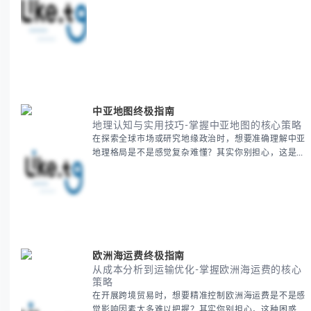
心，这种困扰很多企业都经历过。 本期我们将为你梳
理清晰思路，提供一套经过实战检验的BitCash Japan
运营方法论，帮助你少走弯路，更快实现业务增长。
无论你是新手起步还是寻求突破，我们将从基础要点到
进阶策略，系统性地为你拆解。主要内容包括： -
BitCash
中亚地图终极指南
地理认知与实用技巧-掌握中亚地图的核心策略
在探索全球市场或研究地缘政治时，想要准确理解中亚
地理格局是不是感觉复杂难懂？其实你别担心，这是很
多人都会遇到的挑战。 本期我们将为你系统梳理中亚
地理知识，提供一套实用的地图工具使用技巧，帮助你
快速建立空间认知框架。 无论你是商务人士、学者还
是旅行爱好者，我们将从基础地理要素到进阶应用技
巧，全方位为你解析。主要内容包括： - 中亚五国核心
地理特征速览 -
欧洲海运费终极指南
从成本分析到运输优化-掌握欧洲海运费的核心
策略
在开展跨境贸易时，想要精准控制欧洲海运费是不是感
觉影响因素太多难以把握？其实你别担心，这种困惑很