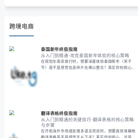
账号安全。
跨境电商
泰国新年终极指南
从入门到精通-攻克泰国新年体验的核心策略
在规划东南亚旅行时，想要深度体验泰国新年（宋干
节）是不是感觉信息碎片化难以整合？其实你别担心，
这种情况很多旅行者都经历过。 本期我们将为你系统
梳理泰国新年文化精髓，提供一套完整的人文体验策
略，帮助你避开游客陷阱，获得原汁原味的节庆体验。
无论你是首次参与还是寻求深度玩法，我们将从基础认
知到高阶玩法全方位为你解析。主要内容包括： - 泰国
新年核心文化解读 -
翻译表格终极指南
从入门到精通的关键技巧-翻译表格的核心策略
与步骤
在开拓海外市场或处理多语言项目时，想要高效准确地
翻译表格是不是感觉无从下手？其实你别担心，这是许