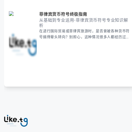
菲律宾货币符号终极指南
从基础到专业运用-菲律宾货币符号专业知识解
析
在进行国际贸易或菲律宾旅游时，是否曾被各种货币符
号搞得晕头转向？别担心，这种情况很多人都经历过。
本指南将为你全面解析菲律宾货币符号的规范用法、输
入技巧和常见应用场景，帮助你避免金融交流中的尴尬
错误。 无论你是商务人士、旅行者还是对菲律宾文化
感兴趣的学习者，我们都会系统性地为你讲解： - 菲律
宾比索的标准符号与书写规范 - 在不同设备上输入₱符
号的实用方法 -