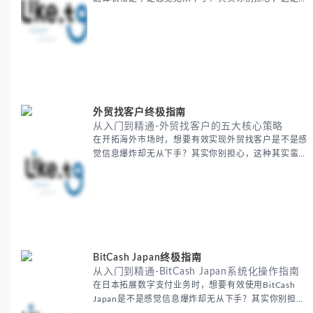
多国际业务拓展者都会遇到的挑战。 本期我们将为你
提供一套经过实战检验的翻译表格方法论，帮助你突破
语言障碍，提升工作效率。 无论你是初次接触还是寻
求优化，我们将系统性地为你拆解关键步骤。主要内容
包括： - 翻译表格前的准备工作 - 核心翻译方法与工具
选择 -
外贸找客户终极指南
从入门到精通-外贸找客户的五大核心策略
在开拓海外市场时，想要有效实现外贸找客户是不是感
觉信息爆炸却无从下手？其实你别担心，这种其实蛮多
人经历过的。 本期我们将为你梳理清晰思路，提供一
套经过实战检验的外贸找客户方法论，帮助你少走弯
路，更快看到效果。 无论你是新手起步还是寻求突
破，我们将从基础要点到进阶策略，系统性地为你拆
解。主要内容包括： - 精准定位目标客户群体 - 高效利
用B2B平台和搜索引擎
BitCash Japan终极指南
从入门到精通-BitCash Japan系统化操作指南
在日本拓展数字支付业务时，想要有效使用BitCash
Japan是不是感觉信息爆炸却无从下手？其实你别担