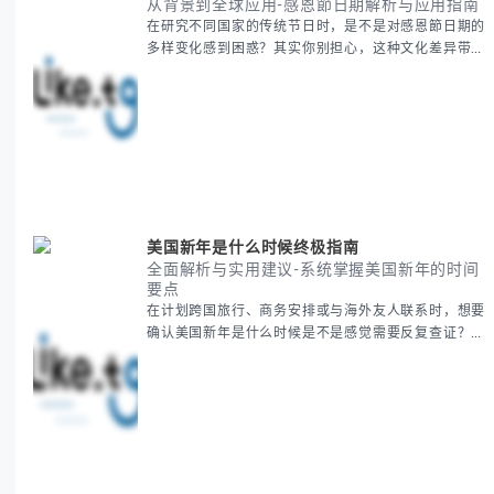
从背景到全球应用-感恩節日期解析与应用指南
在研究不同国家的传统节日时，是不是对感恩節日期的
多样变化感到困惑？其实你别担心，这种文化差异带来
的疑问是完全正常的。 本期我们将为你系统梳理感恩
節的历史由来、不同国家地区的日期差异，以及日期背
后的文化意义。帮助你清晰掌握这个重要节日的各方面
知识。 无论你是文化研究者、国际商务人士还是单纯
对节日感兴趣，本文将从基础到应用为你全面解析。主
要内容包括： - 感恩節历史起源与背景
美国新年是什么时候终极指南
全面解析与实用建议-系统掌握美国新年的时间
要点
在计划跨国旅行、商务安排或与海外友人联系时，想要
确认美国新年是什么时候是不是感觉需要反复查证？其
实你别担心，这种时区和文化差异带来的困惑很多人都
会遇到。 本期我们将为你全面解析美国新年的时间系
统，并提供跨时区协调的实用技巧，帮助你准确掌握日
期、避开错误认知。 无论你是安排国际会议还是准备
新年祝福，我们将从基础概念到特殊情况应对，系统性
地为你拆解。主要内容包括： -