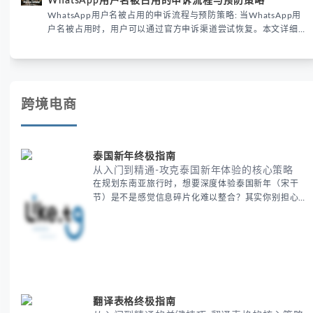
WhatsApp用户名被占用的申诉流程与预防策略
已成为全球数字沟通的首要考量。
WhatsApp用户名被占用的申诉流程与预防策略: 当WhatsApp用
户名被占用时，用户可以通过官方申诉渠道尝试恢复。本文详细解
析申诉步骤、预防措施及常见问题，帮助用户有效管理WhatsApp
账号安全。
跨境电商
泰国新年终极指南
从入门到精通-攻克泰国新年体验的核心策略
在规划东南亚旅行时，想要深度体验泰国新年（宋干
节）是不是感觉信息碎片化难以整合？其实你别担心，
这种情况很多旅行者都经历过。 本期我们将为你系统
梳理泰国新年文化精髓，提供一套完整的人文体验策
略，帮助你避开游客陷阱，获得原汁原味的节庆体验。
无论你是首次参与还是寻求深度玩法，我们将从基础认
知到高阶玩法全方位为你解析。主要内容包括： - 泰国
新年核心文化解读 -
翻译表格终极指南