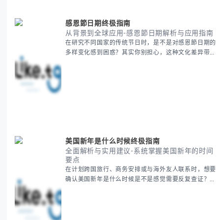
感恩節日期终极指南
从背景到全球应用-感恩節日期解析与应用指南
在研究不同国家的传统节日时，是不是对感恩節日期的
多样变化感到困惑？其实你别担心，这种文化差异带来
的疑问是完全正常的。 本期我们将为你系统梳理感恩
節的历史由来、不同国家地区的日期差异，以及日期背
后的文化意义。帮助你清晰掌握这个重要节日的各方面
知识。 无论你是文化研究者、国际商务人士还是单纯
对节日感兴趣，本文将从基础到应用为你全面解析。主
要内容包括： - 感恩節历史起源与背景
美国新年是什么时候终极指南
全面解析与实用建议-系统掌握美国新年的时间
要点
在计划跨国旅行、商务安排或与海外友人联系时，想要
确认美国新年是什么时候是不是感觉需要反复查证？其
实你别担心，这种时区和文化差异带来的困惑很多人都
会遇到。 本期我们将为你全面解析美国新年的时间系
统，并提供跨时区协调的实用技巧，帮助你准确掌握日
期、避开错误认知。 无论你是安排国际会议还是准备