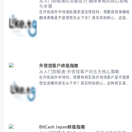
从入门到精通的关键技巧-翻译表格的核心策略
与步骤
在开拓海外市场或处理多语言项目时，想要高效准确地
翻译表格是不是感觉无从下手？其实你别担心，这是许
多国际业务拓展者都会遇到的挑战。 本期我们将为你
提供一套经过实战检验的翻译表格方法论，帮助你突破
语言障碍，提升工作效率。 无论你是初次接触还是寻
求优化，我们将系统性地为你拆解关键步骤。主要内容
包括： - 翻译表格前的准备工作 - 核心翻译方法与工具
选择 -
外贸找客户终极指南
从入门到精通-外贸找客户的五大核心策略
在开拓海外市场时，想要有效实现外贸找客户是不是感
觉信息爆炸却无从下手？其实你别担心，这种其实蛮多
人经历过的。 本期我们将为你梳理清晰思路，提供一
套经过实战检验的外贸找客户方法论，帮助你少走弯
路，更快看到效果。 无论你是新手起步还是寻求突
破，我们将从基础要点到进阶策略，系统性地为你拆
解。主要内容包括： - 精准定位目标客户群体 - 高效利
用B2B平台和搜索引擎
BitCash Japan终极指南