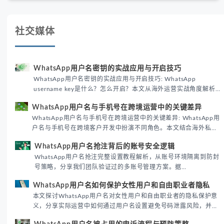
社交媒体
WhatsApp用户名密钥的实战应用与开启技巧
WhatsApp用户名密钥的实战应用与开启技巧: WhatsApp
username key是什么？怎么开启？本文从海外运营实战角度解析
WhatsApp用户名密钥的核心价值、开启步骤及常见误区，帮助跨
WhatsApp用户名与手机号在跨境运营中的关键差异
境团队高效触达目标客户。
WhatsApp用户名与手机号在跨境运营中的关键差异: WhatsApp用
户名与手机号在跨境客户开发中扮演不同角色。本文结合海外私域
运营实战经验，解析两者在触达效率、账号安全及客户管理中的实
WhatsApp用户名抢注背后的账号安全逻辑
际差异，帮助团队优化WhatsApp营销策略。
WhatsApp用户名抢注完整设置教程解析，从账号环境隔离到防封
号策略，分享我们团队验证过的多账号管理方案。据
DataReportal 2026趋势报告显示，跨境私域运营中账号矩阵稳定
WhatsApp用户名如何保护女性用户和自由职业者隐私
性直接影响转化率。
本文探讨WhatsApp用户名对女性用户和自由职业者的隐私保护意
义，分享实际运营中如何通过用户名设置避免号码泄露风险，并提
供3种安全使用方案。据DataReportal 2026报告显示，隐私保护