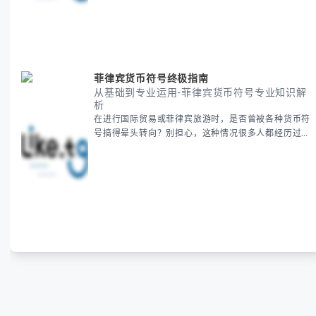
新年祝福，我们将从基础概念到特殊情况应对，系统性
地为你拆解。主要内容包括： -
菲律宾货币符号终极指南
从基础到专业运用-菲律宾货币符号专业知识解
析
在进行国际贸易或菲律宾旅游时，是否曾被各种货币符
号搞得晕头转向？别担心，这种情况很多人都经历过。
本指南将为你全面解析菲律宾货币符号的规范用法、输
入技巧和常见应用场景，帮助你避免金融交流中的尴尬
错误。 无论你是商务人士、旅行者还是对菲律宾文化
感兴趣的学习者，我们都会系统性地为你讲解： - 菲律
宾比索的标准符号与书写规范 - 在不同设备上输入₱符
号的实用方法 -