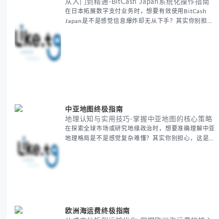
从入门到精通-BitCash Japan系统化操作指南
在日本拓展数字支付业务时，想要有效使用BitCash
Japan是不是感觉信息爆炸却无从下手？其实你别担
心，这种困扰很多企业都经历过。 本期我们将为你梳
理清晰思路，提供一套经过实战检验的BitCash Japan
运营方法论，帮助你少走弯路，更快实现业务增长。
无论你是新手起步还是寻求突破，我们将从基础要点到
进阶策略，系统性地为你拆解。主要内容包括： -
BitCash
中亚地图终极指南
地理认知与实用技巧-掌握中亚地图的核心策略
在探索全球市场或研究地缘政治时，想要准确理解中亚
地理格局是不是感觉复杂难懂？其实你别担心，这是很
多人都会遇到的挑战。 本期我们将为你系统梳理中亚
地理知识，提供一套实用的地图工具使用技巧，帮助你
快速建立空间认知框架。 无论你是商务人士、学者还
是旅行爱好者，我们将从基础地理要素到进阶应用技
巧，全方位为你解析。主要内容包括： - 中亚五国核心
地理特征速览 -
欧洲海运费终极指南