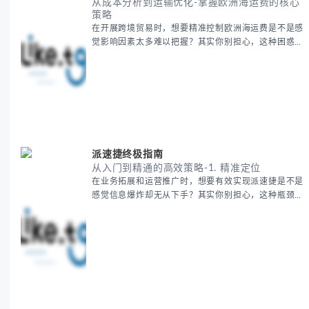
从成本分析到运输优化-掌握欧洲海运费的核心
策略
在开展跨境贸易时，想要精准控制欧洲海运费是不是感
觉影响因素太多难以把握？其实你别担心，这种困惑很
多外贸从业者都经历过。 本期我们将为你系统解析欧
洲海运费的组成要素，提供一套经过市场验证的降本增
效方法论，帮助你优化供应链成本结构。 无论你是初
次接触海运还是希望提升成本效益，我们将从基础概念
到实操技巧进行全面拆解。主要内容包括： - 欧洲海运
费的五大核心构成要素 -
派速捷终极指南
从入门到精通的高效策略-1. 精准定位
在业务拓展和运营推广时，想要有效实现派速捷是不是
感觉信息爆炸却无从下手？其实你别担心，这种瓶颈阶
段是绝大多数团队都经历过的。 本期我们将为你梳理
清晰思路，提供一套经过实战检验的派速捷方法论，帮
助你少走弯路，更快看到增长效果。 无论你是新手起
步还是寻求突破，我们将从基础要点到进阶策略，系统
性地为你拆解。主要内容包括： - 目标市场与用户画像
精准定义 -