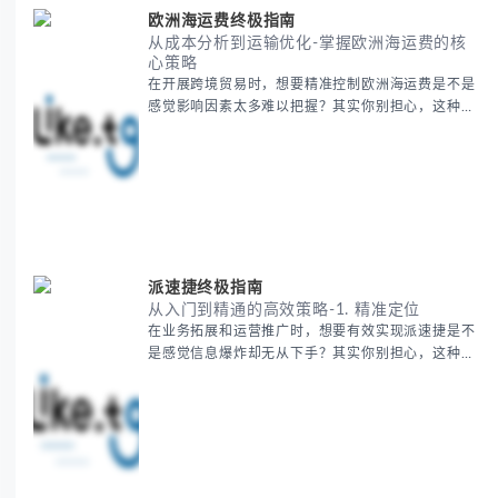
五国核心地理特征速览 -
欧洲海运费终极指南
从成本分析到运输优化-掌握欧洲海运费的核
心策略
在开展跨境贸易时，想要精准控制欧洲海运费是不是
感觉影响因素太多难以把握？其实你别担心，这种困
惑很多外贸从业者都经历过。 本期我们将为你系统解
析欧洲海运费的组成要素，提供一套经过市场验证的
降本增效方法论，帮助你优化供应链成本结构。 无论
你是初次接触海运还是希望提升成本效益，我们将从
基础概念到实操技巧进行全面拆解。主要内容包括：
- 欧洲海运费的五大核心构成要素 -
派速捷终极指南
从入门到精通的高效策略-1. 精准定位
在业务拓展和运营推广时，想要有效实现派速捷是不
是感觉信息爆炸却无从下手？其实你别担心，这种瓶
颈阶段是绝大多数团队都经历过的。 本期我们将为你
梳理清晰思路，提供一套经过实战检验的派速捷方法
论，帮助你少走弯路，更快看到增长效果。 无论你是
新手起步还是寻求突破，我们将从基础要点到进阶策
略，系统性地为你拆解。主要内容包括： - 目标市场
与用户画像精准定义 -