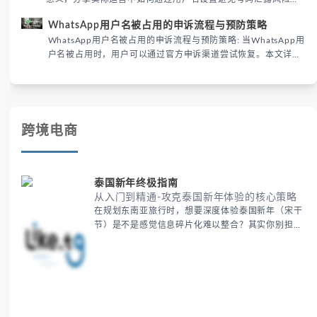
并提供3种安全使用方案。据DataReportal 2026报告显示，隐私
WhatsApp用户名被占用的申诉流程与预防策略
保护已成为全球数字沟通的首要考量。
WhatsApp用户名被占用的申诉流程与预防策略: 当WhatsApp用
户名被占用时，用户可以通过官方申诉渠道尝试恢复。本文详细
解析申诉步骤、预防措施及常见问题，帮助用户有效管理
WhatsApp账号安全。
跨境电商
泰国新年终极指南
从入门到精通-攻克泰国新年体验的核心策略
在规划东南亚旅行时，想要深度体验泰国新年（宋干
节）是不是感觉信息碎片化难以整合？其实你别担
心，这种情况很多旅行者都经历过。 本期我们将为你
系统梳理泰国新年文化精髓，提供一套完整的人文体
验策略，帮助你避开游客陷阱，获得原汁原味的节庆
体验。 无论你是首次参与还是寻求深度玩法，我们将
从基础认知到高阶玩法全方位为你解析。主要内容包
括： - 泰国新年核心文化解读 -