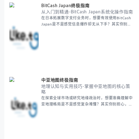
BitCash Japan终极指南
从入门到精通-BitCash Japan系统化操作指南
在日本拓展数字支付业务时，想要有效使用BitCash
Japan是不是感觉信息爆炸却无从下手？其实你别担
心，这种困扰很多企业都经历过。 本期我们将为你梳
理清晰思路，提供一套经过实战检验的BitCash
Japan运营方法论，帮助你少走弯路，更快实现业务
增长。 无论你是新手起步还是寻求突破，我们将从基
础要点到进阶策略，系统性地为你拆解。主要内容包
括： - BitCash
中亚地图终极指南
地理认知与实用技巧-掌握中亚地图的核心策
略
在探索全球市场或研究地缘政治时，想要准确理解中
亚地理格局是不是感觉复杂难懂？其实你别担心，这
是很多人都会遇到的挑战。 本期我们将为你系统梳理
中亚地理知识，提供一套实用的地图工具使用技巧，
帮助你快速建立空间认知框架。 无论你是商务人士、
学者还是旅行爱好者，我们将从基础地理要素到进阶
应用技巧，全方位为你解析。主要内容包括： - 中亚