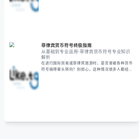
的时间系统，并提供跨时区协调的实用技巧，帮助你
准确掌握日期、避开错误认知。 无论你是安排国际会
议还是准备新年祝福，我们将从基础概念到特殊情况
应对，系统性地为你拆解。主要内容包括： -
菲律宾货币符号终极指南
从基础到专业运用-菲律宾货币符号专业知识
解析
在进行国际贸易或菲律宾旅游时，是否曾被各种货币
符号搞得晕头转向？别担心，这种情况很多人都经历
过。 本指南将为你全面解析菲律宾货币符号的规范用
法、输入技巧和常见应用场景，帮助你避免金融交流
中的尴尬错误。 无论你是商务人士、旅行者还是对菲
律宾文化感兴趣的学习者，我们都会系统性地为你讲
解： - 菲律宾比索的标准符号与书写规范 - 在不同设
备上输入₱符号的实用方法 -