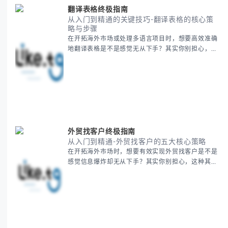
翻译表格终极指南
从入门到精通的关键技巧-翻译表格的核心策
略与步骤
在开拓海外市场或处理多语言项目时，想要高效准确
地翻译表格是不是感觉无从下手？其实你别担心，这
是许多国际业务拓展者都会遇到的挑战。 本期我们将
为你提供一套经过实战检验的翻译表格方法论，帮助
你突破语言障碍，提升工作效率。 无论你是初次接触
还是寻求优化，我们将系统性地为你拆解关键步骤。
主要内容包括： - 翻译表格前的准备工作 - 核心翻译
方法与工具选择 -
外贸找客户终极指南
从入门到精通-外贸找客户的五大核心策略
在开拓海外市场时，想要有效实现外贸找客户是不是
感觉信息爆炸却无从下手？其实你别担心，这种其实
蛮多人经历过的。 本期我们将为你梳理清晰思路，提
供一套经过实战检验的外贸找客户方法论，帮助你少
走弯路，更快看到效果。 无论你是新手起步还是寻求
突破，我们将从基础要点到进阶策略，系统性地为你
拆解。主要内容包括： - 精准定位目标客户群体 - 高
效利用B2B平台和搜索引擎