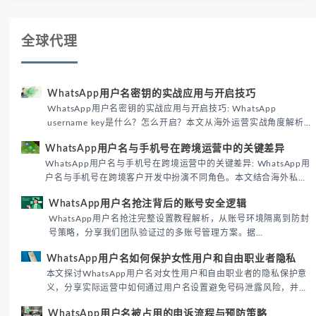
全球代理
WhatsApp用户名密钥的实战应用与开启技巧
WhatsApp用户名密钥的实战应用与开启技巧: WhatsApp
username key是什么？怎么开启？本文从海外运营实战角度解析
WhatsApp用户名密钥的核心价值、开启步骤及常见误区，帮助跨
WhatsApp用户名与手机号在跨境运营中的关键差异
境团队高效触达目标客户。
WhatsApp用户名与手机号在跨境运营中的关键差异: WhatsApp用
户名与手机号在跨境客户开发中扮演不同角色。本文结合海外私域
运营实战经验，解析两者在触达效率、账号安全及客户管理中的实
WhatsApp用户名抢注背后的账号安全逻辑
际差异，帮助团队优化WhatsApp营销策略。
WhatsApp用户名抢注完整设置教程解析，从账号环境隔离到防封
号策略，分享我们团队验证过的多账号管理方案。据
DataReportal 2026趋势报告显示，跨境私域运营中账号矩阵稳定
WhatsApp用户名如何保护女性用户和自由职业者隐私
性直接影响转化率。
本文探讨WhatsApp用户名对女性用户和自由职业者的隐私保护意
义，分享实际运营中如何通过用户名设置避免号码泄露风险，并提
供3种安全使用方案。据DataReportal 2026报告显示，隐私保护
WhatsApp用户名被占用的申诉流程与预防策略