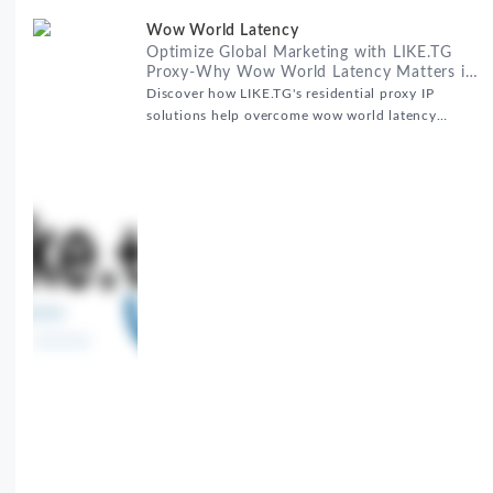
Wow World Latency
Optimize Global Marketing with LIKE.TG
Proxy-Why Wow World Latency Matters in
Global Marketing
Discover how LIKE.TG's residential proxy IP
solutions help overcome wow world latency
challenges in global marketing campaigns with
35M+ clean IPs.