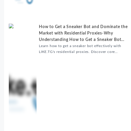
并分享账号安全防护与实战优化建议，助力跨境团队提
升内容发布效率。
How to Get a Sneaker Bot and Dominate the
Market with Residential Proxies-Why
Understanding How to Get a Sneaker Bot
Matters
Learn how to get a sneaker bot effectively with
LIKE.TG's residential proxies. Discover core
benefits, use cases, and solutions for global
sneaker copping.