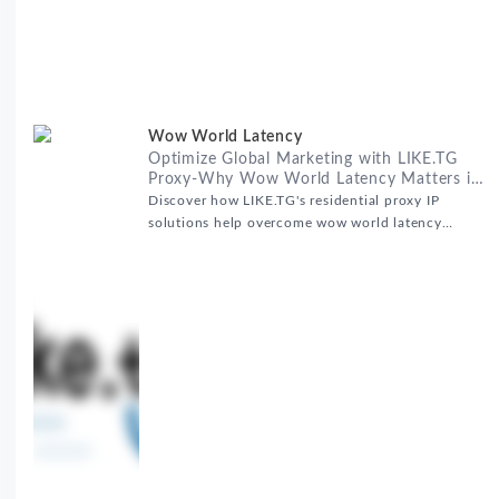
Wow World Latency
Optimize Global Marketing with LIKE.TG
Proxy-Why Wow World Latency Matters in
Global Marketing
Discover how LIKE.TG's residential proxy IP
solutions help overcome wow world latency
challenges in global marketing campaigns with
35M+ clean IPs.