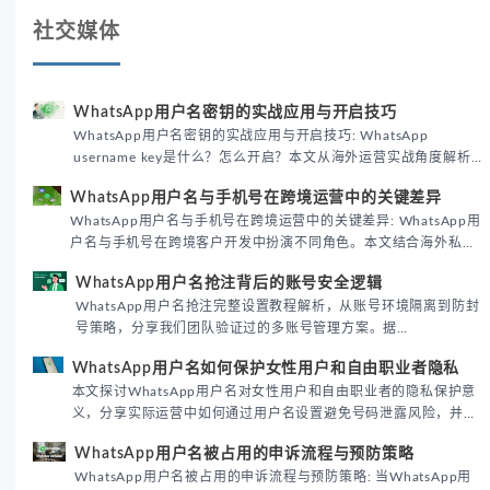
社交媒体
WhatsApp用户名密钥的实战应用与开启技巧
WhatsApp用户名密钥的实战应用与开启技巧: WhatsApp
username key是什么？怎么开启？本文从海外运营实战角度解析
WhatsApp用户名密钥的核心价值、开启步骤及常见误区，帮助跨
WhatsApp用户名与手机号在跨境运营中的关键差异
境团队高效触达目标客户。
WhatsApp用户名与手机号在跨境运营中的关键差异: WhatsApp用
户名与手机号在跨境客户开发中扮演不同角色。本文结合海外私域
运营实战经验，解析两者在触达效率、账号安全及客户管理中的实
WhatsApp用户名抢注背后的账号安全逻辑
际差异，帮助团队优化WhatsApp营销策略。
WhatsApp用户名抢注完整设置教程解析，从账号环境隔离到防封
号策略，分享我们团队验证过的多账号管理方案。据
DataReportal 2026趋势报告显示，跨境私域运营中账号矩阵稳定
WhatsApp用户名如何保护女性用户和自由职业者隐私
性直接影响转化率。
本文探讨WhatsApp用户名对女性用户和自由职业者的隐私保护意
义，分享实际运营中如何通过用户名设置避免号码泄露风险，并提
供3种安全使用方案。据DataReportal 2026报告显示，隐私保护
WhatsApp用户名被占用的申诉流程与预防策略
已成为全球数字沟通的首要考量。
WhatsApp用户名被占用的申诉流程与预防策略: 当WhatsApp用