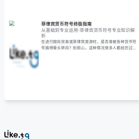
地为你拆解。主要内容包括： -
菲律宾货币符号终极指南
从基础到专业运用-菲律宾货币符号专业知识解
析
在进行国际贸易或菲律宾旅游时，是否曾被各种货币符
号搞得晕头转向？别担心，这种情况很多人都经历过。
本指南将为你全面解析菲律宾货币符号的规范用法、输
入技巧和常见应用场景，帮助你避免金融交流中的尴尬
错误。 无论你是商务人士、旅行者还是对菲律宾文化
感兴趣的学习者，我们都会系统性地为你讲解： - 菲律
宾比索的标准符号与书写规范 - 在不同设备上输入₱符
号的实用方法 -