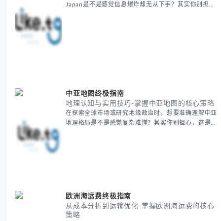
Japan是不是感觉信息爆炸却无从下手？其实你别担
心，这种困扰很多企业都经历过。 本期我们将为你梳
理清晰思路，提供一套经过实战检验的BitCash Japan
运营方法论，帮助你少走弯路，更快实现业务增长。
无论你是新手起步还是寻求突破，我们将从基础要点到
进阶策略，系统性地为你拆解。主要内容包括： -
BitCash
中亚地图终极指南
地理认知与实用技巧-掌握中亚地图的核心策略
在探索全球市场或研究地缘政治时，想要准确理解中亚
地理格局是不是感觉复杂难懂？其实你别担心，这是很
多人都会遇到的挑战。 本期我们将为你系统梳理中亚
地理知识，提供一套实用的地图工具使用技巧，帮助你
快速建立空间认知框架。 无论你是商务人士、学者还
是旅行爱好者，我们将从基础地理要素到进阶应用技
巧，全方位为你解析。主要内容包括： - 中亚五国核心
地理特征速览 -
欧洲海运费终极指南
从成本分析到运输优化-掌握欧洲海运费的核心
策略