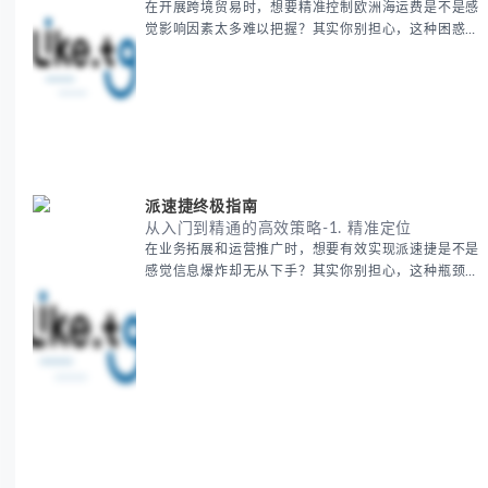
在开展跨境贸易时，想要精准控制欧洲海运费是不是感
觉影响因素太多难以把握？其实你别担心，这种困惑很
多外贸从业者都经历过。 本期我们将为你系统解析欧
洲海运费的组成要素，提供一套经过市场验证的降本增
效方法论，帮助你优化供应链成本结构。 无论你是初
次接触海运还是希望提升成本效益，我们将从基础概念
到实操技巧进行全面拆解。主要内容包括： - 欧洲海运
费的五大核心构成要素 -
派速捷终极指南
从入门到精通的高效策略-1. 精准定位
在业务拓展和运营推广时，想要有效实现派速捷是不是
感觉信息爆炸却无从下手？其实你别担心，这种瓶颈阶
段是绝大多数团队都经历过的。 本期我们将为你梳理
清晰思路，提供一套经过实战检验的派速捷方法论，帮
助你少走弯路，更快看到增长效果。 无论你是新手起
步还是寻求突破，我们将从基础要点到进阶策略，系统
性地为你拆解。主要内容包括： - 目标市场与用户画像
精准定义 -