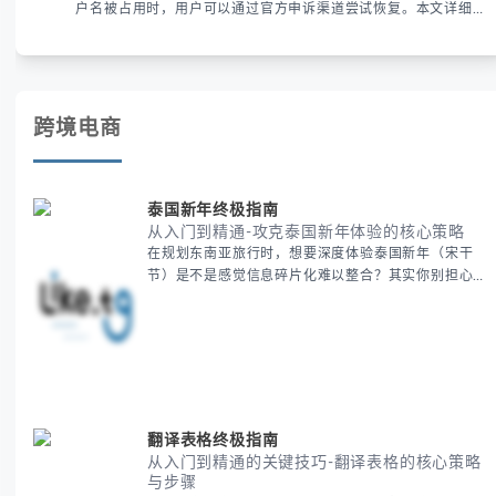
户名被占用时，用户可以通过官方申诉渠道尝试恢复。本文详细解
析申诉步骤、预防措施及常见问题，帮助用户有效管理WhatsApp
账号安全。
跨境电商
泰国新年终极指南
从入门到精通-攻克泰国新年体验的核心策略
在规划东南亚旅行时，想要深度体验泰国新年（宋干
节）是不是感觉信息碎片化难以整合？其实你别担心，
这种情况很多旅行者都经历过。 本期我们将为你系统
梳理泰国新年文化精髓，提供一套完整的人文体验策
略，帮助你避开游客陷阱，获得原汁原味的节庆体验。
无论你是首次参与还是寻求深度玩法，我们将从基础认
知到高阶玩法全方位为你解析。主要内容包括： - 泰国
新年核心文化解读 -
翻译表格终极指南
从入门到精通的关键技巧-翻译表格的核心策略
与步骤