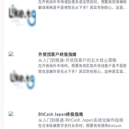
在开拓海外市场或处理多语言项目时，想要高效准确地
翻译表格是不是感觉无从下手？其实你别担心，这是许
多国际业务拓展者都会遇到的挑战。 本期我们将为你
提供一套经过实战检验的翻译表格方法论，帮助你突破
语言障碍，提升工作效率。 无论你是初次接触还是寻
求优化，我们将系统性地为你拆解关键步骤。主要内容
包括： - 翻译表格前的准备工作 - 核心翻译方法与工具
选择 -
外贸找客户终极指南
从入门到精通-外贸找客户的五大核心策略
在开拓海外市场时，想要有效实现外贸找客户是不是感
觉信息爆炸却无从下手？其实你别担心，这种其实蛮多
人经历过的。 本期我们将为你梳理清晰思路，提供一
套经过实战检验的外贸找客户方法论，帮助你少走弯
路，更快看到效果。 无论你是新手起步还是寻求突
破，我们将从基础要点到进阶策略，系统性地为你拆
解。主要内容包括： - 精准定位目标客户群体 - 高效利
用B2B平台和搜索引擎
BitCash Japan终极指南
从入门到精通-BitCash Japan系统化操作指南
在日本拓展数字支付业务时，想要有效使用BitCash