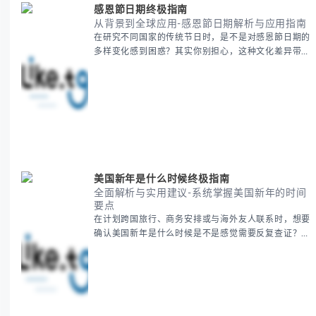
感恩節日期终极指南
从背景到全球应用-感恩節日期解析与应用指南
在研究不同国家的传统节日时，是不是对感恩節日期的
多样变化感到困惑？其实你别担心，这种文化差异带来
的疑问是完全正常的。 本期我们将为你系统梳理感恩
節的历史由来、不同国家地区的日期差异，以及日期背
后的文化意义。帮助你清晰掌握这个重要节日的各方面
知识。 无论你是文化研究者、国际商务人士还是单纯
对节日感兴趣，本文将从基础到应用为你全面解析。主
要内容包括： - 感恩節历史起源与背景
美国新年是什么时候终极指南
全面解析与实用建议-系统掌握美国新年的时间
要点
在计划跨国旅行、商务安排或与海外友人联系时，想要
确认美国新年是什么时候是不是感觉需要反复查证？其
实你别担心，这种时区和文化差异带来的困惑很多人都
会遇到。 本期我们将为你全面解析美国新年的时间系
统，并提供跨时区协调的实用技巧，帮助你准确掌握日
期、避开错误认知。 无论你是安排国际会议还是准备
新年祝福，我们将从基础概念到特殊情况应对，系统性