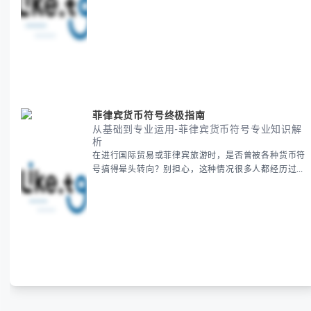
会遇到。 本期我们将为你全面解析美国新年的时间系
统，并提供跨时区协调的实用技巧，帮助你准确掌握日
期、避开错误认知。 无论你是安排国际会议还是准备
新年祝福，我们将从基础概念到特殊情况应对，系统性
地为你拆解。主要内容包括： -
菲律宾货币符号终极指南
从基础到专业运用-菲律宾货币符号专业知识解
析
在进行国际贸易或菲律宾旅游时，是否曾被各种货币符
号搞得晕头转向？别担心，这种情况很多人都经历过。
本指南将为你全面解析菲律宾货币符号的规范用法、输
入技巧和常见应用场景，帮助你避免金融交流中的尴尬
错误。 无论你是商务人士、旅行者还是对菲律宾文化
感兴趣的学习者，我们都会系统性地为你讲解： - 菲律
宾比索的标准符号与书写规范 - 在不同设备上输入₱符
号的实用方法 -