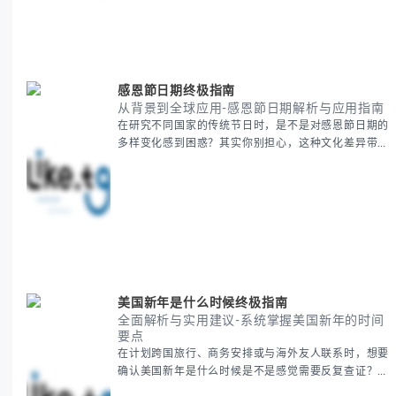
精准定义 -
感恩節日期终极指南
从背景到全球应用-感恩節日期解析与应用指南
在研究不同国家的传统节日时，是不是对感恩節日期的
多样变化感到困惑？其实你别担心，这种文化差异带来
的疑问是完全正常的。 本期我们将为你系统梳理感恩
節的历史由来、不同国家地区的日期差异，以及日期背
后的文化意义。帮助你清晰掌握这个重要节日的各方面
知识。 无论你是文化研究者、国际商务人士还是单纯
对节日感兴趣，本文将从基础到应用为你全面解析。主
要内容包括： - 感恩節历史起源与背景
美国新年是什么时候终极指南
全面解析与实用建议-系统掌握美国新年的时间
要点
在计划跨国旅行、商务安排或与海外友人联系时，想要
确认美国新年是什么时候是不是感觉需要反复查证？其
实你别担心，这种时区和文化差异带来的困惑很多人都