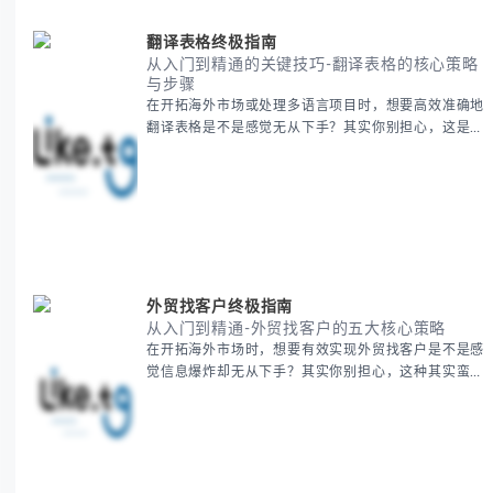
新年核心文化解读 -
翻译表格终极指南
从入门到精通的关键技巧-翻译表格的核心策略
与步骤
在开拓海外市场或处理多语言项目时，想要高效准确地
翻译表格是不是感觉无从下手？其实你别担心，这是许
多国际业务拓展者都会遇到的挑战。 本期我们将为你
提供一套经过实战检验的翻译表格方法论，帮助你突破
语言障碍，提升工作效率。 无论你是初次接触还是寻
求优化，我们将系统性地为你拆解关键步骤。主要内容
包括： - 翻译表格前的准备工作 - 核心翻译方法与工具
选择 -
外贸找客户终极指南
从入门到精通-外贸找客户的五大核心策略
在开拓海外市场时，想要有效实现外贸找客户是不是感
觉信息爆炸却无从下手？其实你别担心，这种其实蛮多
人经历过的。 本期我们将为你梳理清晰思路，提供一
套经过实战检验的外贸找客户方法论，帮助你少走弯
路，更快看到效果。 无论你是新手起步还是寻求突
破，我们将从基础要点到进阶策略，系统性地为你拆
解。主要内容包括： - 精准定位目标客户群体 - 高效利