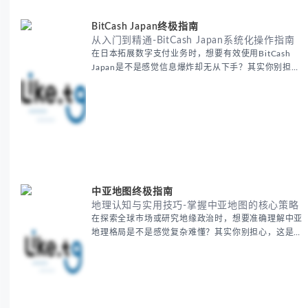
用B2B平台和搜索引擎
BitCash Japan终极指南
从入门到精通-BitCash Japan系统化操作指南
在日本拓展数字支付业务时，想要有效使用BitCash
Japan是不是感觉信息爆炸却无从下手？其实你别担
心，这种困扰很多企业都经历过。 本期我们将为你梳
理清晰思路，提供一套经过实战检验的BitCash Japan
运营方法论，帮助你少走弯路，更快实现业务增长。
无论你是新手起步还是寻求突破，我们将从基础要点到
进阶策略，系统性地为你拆解。主要内容包括： -
BitCash
中亚地图终极指南
地理认知与实用技巧-掌握中亚地图的核心策略
在探索全球市场或研究地缘政治时，想要准确理解中亚
地理格局是不是感觉复杂难懂？其实你别担心，这是很
多人都会遇到的挑战。 本期我们将为你系统梳理中亚
地理知识，提供一套实用的地图工具使用技巧，帮助你
快速建立空间认知框架。 无论你是商务人士、学者还
是旅行爱好者，我们将从基础地理要素到进阶应用技
巧，全方位为你解析。主要内容包括： - 中亚五国核心