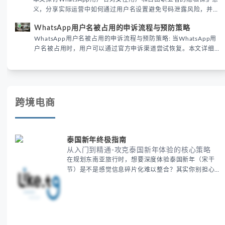
义，分享实际运营中如何通过用户名设置避免号码泄露风险，并提
供3种安全使用方案。据DataReportal 2026报告显示，隐私保护
WhatsApp用户名被占用的申诉流程与预防策略
已成为全球数字沟通的首要考量。
WhatsApp用户名被占用的申诉流程与预防策略: 当WhatsApp用
户名被占用时，用户可以通过官方申诉渠道尝试恢复。本文详细解
析申诉步骤、预防措施及常见问题，帮助用户有效管理WhatsApp
账号安全。
跨境电商
泰国新年终极指南
从入门到精通-攻克泰国新年体验的核心策略
在规划东南亚旅行时，想要深度体验泰国新年（宋干
节）是不是感觉信息碎片化难以整合？其实你别担心，
这种情况很多旅行者都经历过。 本期我们将为你系统
梳理泰国新年文化精髓，提供一套完整的人文体验策
略，帮助你避开游客陷阱，获得原汁原味的节庆体验。
无论你是首次参与还是寻求深度玩法，我们将从基础认
知到高阶玩法全方位为你解析。主要内容包括： - 泰国