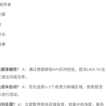
矩阵表
引擎
库
变化
效果
数据准确性？
A：通过德国邮政API实时校验，配合LIKE.TG住
区域访问成功率。
低成本启动？
A：优先选择3-5个高潜力邮编区域，使用按流
务进行测试。
如何处理？
A：立即暂停相关区域投放，检查IP纯净度，联系