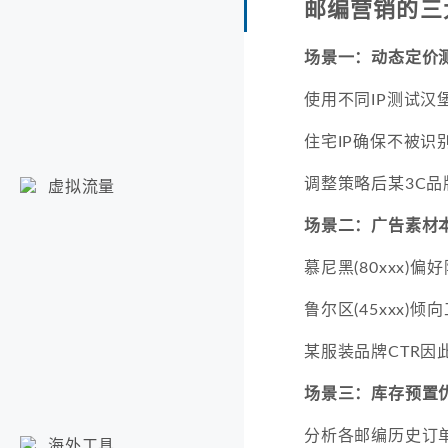
邮编营销的三
场景一：动态定价
使用不同IP测试汉堡(
住宅IP确保不被识
调整策略后某3C品
虚拟流量
场景二：广告素材
慕尼黑(80xxx)
鲁尔区(45xxx)
某服装品牌CTR因
场景三：库存预置
分析各邮编历史订
海外工具