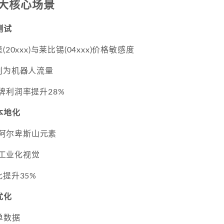
大核心场景
测试
20xxx)与莱比锡(04xxx)价格敏感度
别为机器人流量
牌利润率提升28%
本地化
偏好阿尔卑斯山元素
倾向工业化视觉
此提升35%
优化
单数据