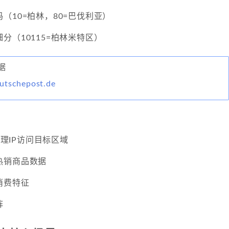
（10=柏林，80=巴伐利亚）
分（10115=柏林米特区）
据
utschepost.de
宅代理IP访问目标区域
热销商品数据
消费特征
阵