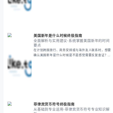
節的历史由来、不同国家地区的日期差异，以及日期背
后的文化意义。帮助你清晰掌握这个重要节日的各方面
知识。 无论你是文化研究者、国际商务人士还是单纯
对节日感兴趣，本文将从基础到应用为你全面解析。主
要内容包括： - 感恩節历史起源与背景
美国新年是什么时候终极指南
全面解析与实用建议-系统掌握美国新年的时间
要点
在计划跨国旅行、商务安排或与海外友人联系时，想要
确认美国新年是什么时候是不是感觉需要反复查证？其
实你别担心，这种时区和文化差异带来的困惑很多人都
会遇到。 本期我们将为你全面解析美国新年的时间系
统，并提供跨时区协调的实用技巧，帮助你准确掌握日
期、避开错误认知。 无论你是安排国际会议还是准备
新年祝福，我们将从基础概念到特殊情况应对，系统性
地为你拆解。主要内容包括： -
菲律宾货币符号终极指南
从基础到专业运用-菲律宾货币符号专业知识解