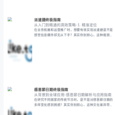
到实操技巧进行全面拆解。主要内容包括： - 欧洲海运
费的五大核心构成要素 -
派速捷终极指南
从入门到精通的高效策略-1. 精准定位
在业务拓展和运营推广时，想要有效实现派速捷是不是
感觉信息爆炸却无从下手？其实你别担心，这种瓶颈阶
段是绝大多数团队都经历过的。 本期我们将为你梳理
清晰思路，提供一套经过实战检验的派速捷方法论，帮
助你少走弯路，更快看到增长效果。 无论你是新手起
步还是寻求突破，我们将从基础要点到进阶策略，系统
性地为你拆解。主要内容包括： - 目标市场与用户画像
精准定义 -
感恩節日期终极指南
从背景到全球应用-感恩節日期解析与应用指南
在研究不同国家的传统节日时，是不是对感恩節日期的
多样变化感到困惑？其实你别担心，这种文化差异带来
的疑问是完全正常的。 本期我们将为你系统梳理感恩