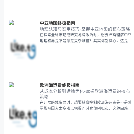
BitCash
中亚地图终极指南
地理认知与实用技巧-掌握中亚地图的核心策略
在探索全球市场或研究地缘政治时，想要准确理解中亚
地理格局是不是感觉复杂难懂？其实你别担心，这是很
多人都会遇到的挑战。 本期我们将为你系统梳理中亚
地理知识，提供一套实用的地图工具使用技巧，帮助你
快速建立空间认知框架。 无论你是商务人士、学者还
是旅行爱好者，我们将从基础地理要素到进阶应用技
巧，全方位为你解析。主要内容包括： - 中亚五国核心
地理特征速览 -
欧洲海运费终极指南
从成本分析到运输优化-掌握欧洲海运费的核心
策略
在开展跨境贸易时，想要精准控制欧洲海运费是不是感
觉影响因素太多难以把握？其实你别担心，这种困惑很
多外贸从业者都经历过。 本期我们将为你系统解析欧
洲海运费的组成要素，提供一套经过市场验证的降本增
效方法论，帮助你优化供应链成本结构。 无论你是初
次接触海运还是希望提升成本效益，我们将从基础概念