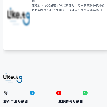
析
在进行国际贸易或菲律宾旅游时，是否曾被各种货币符
号搞得晕头转向？别担心，这种情况很多人都经历过。
本指南将为你全面解析菲律宾货币符号的规范用法、输
入技巧和常见应用场景，帮助你避免金融交流中的尴尬
错误。 无论你是商务人士、旅行者还是对菲律宾文化
感兴趣的学习者，我们都会系统性地为你讲解： - 菲律
宾比索的标准符号与书写规范 - 在不同设备上输入₱符
号的实用方法 -
软件工具类新闻
基础服务类新闻