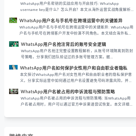
WhatsApp用户名密钥的实战应用与开启技巧: WhatsApp
username key是什么？怎么开启？本文从海外运营实战角度解析
WhatsApp用户名密钥的核心价值、开启步骤及常见误区，帮助跨
WhatsApp用户名与手机号在跨境运营中的关键差异
境团队高效触达目标客户。
WhatsApp用户名与手机号在跨境运营中的关键差异: WhatsApp用
户名与手机号在跨境客户开发中扮演不同角色。本文结合海外私域
运营实战经验，解析两者在触达效率、账号安全及客户管理中的实
WhatsApp用户名抢注背后的账号安全逻辑
际差异，帮助团队优化WhatsApp营销策略。
WhatsApp用户名抢注完整设置教程解析，从账号环境隔离到防封
号策略，分享我们团队验证过的多账号管理方案。据
DataReportal 2026趋势报告显示，跨境私域运营中账号矩阵稳定
WhatsApp用户名如何保护女性用户和自由职业者隐私
性直接影响转化率。
本文探讨WhatsApp用户名对女性用户和自由职业者的隐私保护意
义，分享实际运营中如何通过用户名设置避免号码泄露风险，并提
供3种安全使用方案。据DataReportal 2026报告显示，隐私保护
WhatsApp用户名被占用的申诉流程与预防策略
已成为全球数字沟通的首要考量。
WhatsApp用户名被占用的申诉流程与预防策略: 当WhatsApp用
户名被占用时，用户可以通过官方申诉渠道尝试恢复。本文详细解
析申诉步骤、预防措施及常见问题，帮助用户有效管理WhatsApp
账号安全。