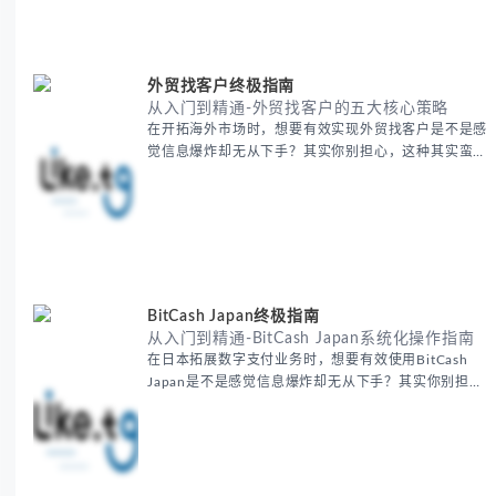
包括： - 翻译表格前的准备工作 - 核心翻译方法与工具
选择 -
外贸找客户终极指南
从入门到精通-外贸找客户的五大核心策略
在开拓海外市场时，想要有效实现外贸找客户是不是感
觉信息爆炸却无从下手？其实你别担心，这种其实蛮多
人经历过的。 本期我们将为你梳理清晰思路，提供一
套经过实战检验的外贸找客户方法论，帮助你少走弯
路，更快看到效果。 无论你是新手起步还是寻求突
破，我们将从基础要点到进阶策略，系统性地为你拆
解。主要内容包括： - 精准定位目标客户群体 - 高效利
用B2B平台和搜索引擎
BitCash Japan终极指南
从入门到精通-BitCash Japan系统化操作指南
在日本拓展数字支付业务时，想要有效使用BitCash
Japan是不是感觉信息爆炸却无从下手？其实你别担
心，这种困扰很多企业都经历过。 本期我们将为你梳
理清晰思路，提供一套经过实战检验的BitCash Japan
运营方法论，帮助你少走弯路，更快实现业务增长。
无论你是新手起步还是寻求突破，我们将从基础要点到
进阶策略，系统性地为你拆解。主要内容包括： -