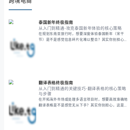
跨境电商
泰国新年终极指南
从入门到精通-攻克泰国新年体验的核心策略
在规划东南亚旅行时，想要深度体验泰国新年（宋干
节）是不是感觉信息碎片化难以整合？其实你别担心，
这种情况很多旅行者都经历过。 本期我们将为你系统
梳理泰国新年文化精髓，提供一套完整的人文体验策
略，帮助你避开游客陷阱，获得原汁原味的节庆体验。
无论你是首次参与还是寻求深度玩法，我们将从基础认
知到高阶玩法全方位为你解析。主要内容包括： - 泰国
新年核心文化解读 -
翻译表格终极指南
从入门到精通的关键技巧-翻译表格的核心策略
与步骤
在开拓海外市场或处理多语言项目时，想要高效准确地
翻译表格是不是感觉无从下手？其实你别担心，这是许
多国际业务拓展者都会遇到的挑战。 本期我们将为你
提供一套经过实战检验的翻译表格方法论，帮助你突破
语言障碍，提升工作效率。 无论你是初次接触还是寻
求优化，我们将系统性地为你拆解关键步骤。主要内容