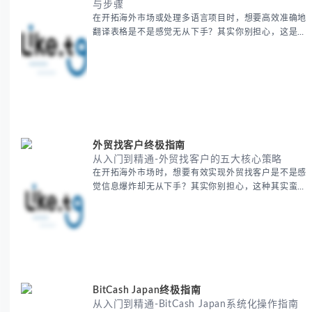
与步骤
在开拓海外市场或处理多语言项目时，想要高效准确地
翻译表格是不是感觉无从下手？其实你别担心，这是许
多国际业务拓展者都会遇到的挑战。 本期我们将为你
提供一套经过实战检验的翻译表格方法论，帮助你突破
语言障碍，提升工作效率。 无论你是初次接触还是寻
求优化，我们将系统性地为你拆解关键步骤。主要内容
包括： - 翻译表格前的准备工作 - 核心翻译方法与工具
选择 -
外贸找客户终极指南
从入门到精通-外贸找客户的五大核心策略
在开拓海外市场时，想要有效实现外贸找客户是不是感
觉信息爆炸却无从下手？其实你别担心，这种其实蛮多
人经历过的。 本期我们将为你梳理清晰思路，提供一
套经过实战检验的外贸找客户方法论，帮助你少走弯
路，更快看到效果。 无论你是新手起步还是寻求突
破，我们将从基础要点到进阶策略，系统性地为你拆
解。主要内容包括： - 精准定位目标客户群体 - 高效利
用B2B平台和搜索引擎
BitCash Japan终极指南
从入门到精通-BitCash Japan系统化操作指南