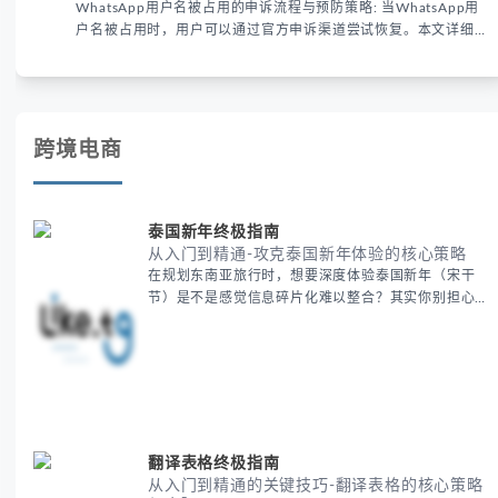
WhatsApp用户名被占用的申诉流程与预防策略: 当WhatsApp用
户名被占用时，用户可以通过官方申诉渠道尝试恢复。本文详细解
析申诉步骤、预防措施及常见问题，帮助用户有效管理WhatsApp
账号安全。
跨境电商
泰国新年终极指南
从入门到精通-攻克泰国新年体验的核心策略
在规划东南亚旅行时，想要深度体验泰国新年（宋干
节）是不是感觉信息碎片化难以整合？其实你别担心，
这种情况很多旅行者都经历过。 本期我们将为你系统
梳理泰国新年文化精髓，提供一套完整的人文体验策
略，帮助你避开游客陷阱，获得原汁原味的节庆体验。
无论你是首次参与还是寻求深度玩法，我们将从基础认
知到高阶玩法全方位为你解析。主要内容包括： - 泰国
新年核心文化解读 -
翻译表格终极指南
从入门到精通的关键技巧-翻译表格的核心策略