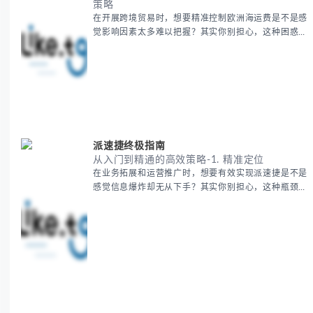
策略
在开展跨境贸易时，想要精准控制欧洲海运费是不是感
觉影响因素太多难以把握？其实你别担心，这种困惑很
多外贸从业者都经历过。 本期我们将为你系统解析欧
洲海运费的组成要素，提供一套经过市场验证的降本增
效方法论，帮助你优化供应链成本结构。 无论你是初
次接触海运还是希望提升成本效益，我们将从基础概念
到实操技巧进行全面拆解。主要内容包括： - 欧洲海运
费的五大核心构成要素 -
派速捷终极指南
从入门到精通的高效策略-1. 精准定位
在业务拓展和运营推广时，想要有效实现派速捷是不是
感觉信息爆炸却无从下手？其实你别担心，这种瓶颈阶
段是绝大多数团队都经历过的。 本期我们将为你梳理
清晰思路，提供一套经过实战检验的派速捷方法论，帮
助你少走弯路，更快看到增长效果。 无论你是新手起
步还是寻求突破，我们将从基础要点到进阶策略，系统
性地为你拆解。主要内容包括： - 目标市场与用户画像
精准定义 -