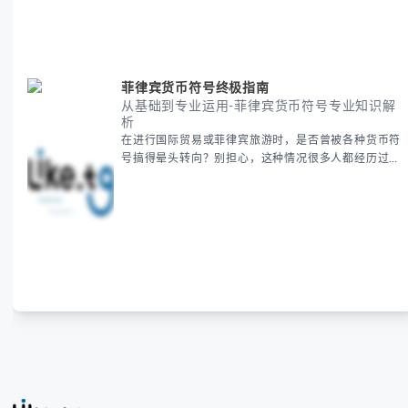
新年祝福，我们将从基础概念到特殊情况应对，系统性
地为你拆解。主要内容包括： -
菲律宾货币符号终极指南
从基础到专业运用-菲律宾货币符号专业知识解
析
在进行国际贸易或菲律宾旅游时，是否曾被各种货币符
号搞得晕头转向？别担心，这种情况很多人都经历过。
本指南将为你全面解析菲律宾货币符号的规范用法、输
入技巧和常见应用场景，帮助你避免金融交流中的尴尬
错误。 无论你是商务人士、旅行者还是对菲律宾文化
感兴趣的学习者，我们都会系统性地为你讲解： - 菲律
宾比索的标准符号与书写规范 - 在不同设备上输入₱符
号的实用方法 -