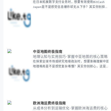
在日本拓展数字支付业务时，想要有效使用BitCash
Japan是不是感觉信息爆炸却无从下手？其实你别担
心，这种困扰很多企业都经历过。 本期我们将为你梳
理清晰思路，提供一套经过实战检验的BitCash Japan
运营方法论，帮助你少走弯路，更快实现业务增长。
无论你是新手起步还是寻求突破，我们将从基础要点到
进阶策略，系统性地为你拆解。主要内容包括： -
BitCash
中亚地图终极指南
地理认知与实用技巧-掌握中亚地图的核心策略
在探索全球市场或研究地缘政治时，想要准确理解中亚
地理格局是不是感觉复杂难懂？其实你别担心，这是很
多人都会遇到的挑战。 本期我们将为你系统梳理中亚
地理知识，提供一套实用的地图工具使用技巧，帮助你
快速建立空间认知框架。 无论你是商务人士、学者还
是旅行爱好者，我们将从基础地理要素到进阶应用技
巧，全方位为你解析。主要内容包括： - 中亚五国核心
地理特征速览 -
欧洲海运费终极指南
从成本分析到运输优化-掌握欧洲海运费的核心