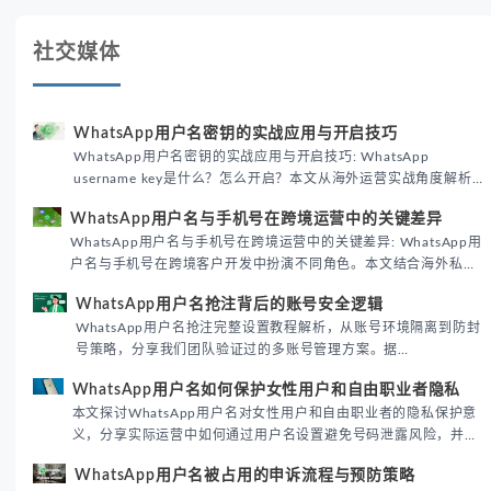
社交媒体
WhatsApp用户名密钥的实战应用与开启技巧
WhatsApp用户名密钥的实战应用与开启技巧: WhatsApp
username key是什么？怎么开启？本文从海外运营实战角度解析
WhatsApp用户名密钥的核心价值、开启步骤及常见误区，帮助跨
WhatsApp用户名与手机号在跨境运营中的关键差异
境团队高效触达目标客户。
WhatsApp用户名与手机号在跨境运营中的关键差异: WhatsApp用
户名与手机号在跨境客户开发中扮演不同角色。本文结合海外私域
运营实战经验，解析两者在触达效率、账号安全及客户管理中的实
WhatsApp用户名抢注背后的账号安全逻辑
际差异，帮助团队优化WhatsApp营销策略。
WhatsApp用户名抢注完整设置教程解析，从账号环境隔离到防封
号策略，分享我们团队验证过的多账号管理方案。据
DataReportal 2026趋势报告显示，跨境私域运营中账号矩阵稳定
WhatsApp用户名如何保护女性用户和自由职业者隐私
性直接影响转化率。
本文探讨WhatsApp用户名对女性用户和自由职业者的隐私保护意
义，分享实际运营中如何通过用户名设置避免号码泄露风险，并提
供3种安全使用方案。据DataReportal 2026报告显示，隐私保护
WhatsApp用户名被占用的申诉流程与预防策略
已成为全球数字沟通的首要考量。