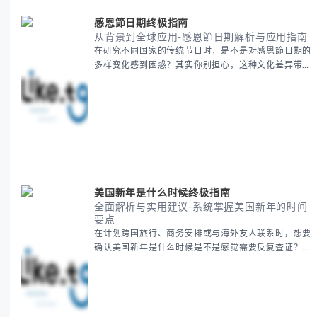
感恩節日期终极指南
从背景到全球应用-感恩節日期解析与应用指南
在研究不同国家的传统节日时，是不是对感恩節日期的
多样变化感到困惑？其实你别担心，这种文化差异带来
的疑问是完全正常的。 本期我们将为你系统梳理感恩
節的历史由来、不同国家地区的日期差异，以及日期背
后的文化意义。帮助你清晰掌握这个重要节日的各方面
知识。 无论你是文化研究者、国际商务人士还是单纯
对节日感兴趣，本文将从基础到应用为你全面解析。主
要内容包括： - 感恩節历史起源与背景
美国新年是什么时候终极指南
全面解析与实用建议-系统掌握美国新年的时间
要点
在计划跨国旅行、商务安排或与海外友人联系时，想要
确认美国新年是什么时候是不是感觉需要反复查证？其
实你别担心，这种时区和文化差异带来的困惑很多人都
会遇到。 本期我们将为你全面解析美国新年的时间系
统，并提供跨时区协调的实用技巧，帮助你准确掌握日
期、避开错误认知。 无论你是安排国际会议还是准备