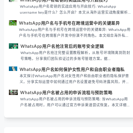
WhatsApp用户名密钥的实战应用与开启技巧
WhatsApp用户名密钥的实战应用与开启技巧: WhatsApp
username key是什么？怎么开启？本文从海外运营实战角度解析
WhatsApp用户名密钥的核心价值、开启步骤及常见误区，帮助跨
WhatsApp用户名与手机号在跨境运营中的关键差异
境团队高效触达目标客户。
WhatsApp用户名与手机号在跨境运营中的关键差异: WhatsApp用
户名与手机号在跨境客户开发中扮演不同角色。本文结合海外私域
运营实战经验，解析两者在触达效率、账号安全及客户管理中的实
WhatsApp用户名抢注背后的账号安全逻辑
际差异，帮助团队优化WhatsApp营销策略。
WhatsApp用户名抢注完整设置教程解析，从账号环境隔离到防封
号策略，分享我们团队验证过的多账号管理方案。据
DataReportal 2026趋势报告显示，跨境私域运营中账号矩阵稳定
WhatsApp用户名如何保护女性用户和自由职业者隐私
性直接影响转化率。
本文探讨WhatsApp用户名对女性用户和自由职业者的隐私保护意
义，分享实际运营中如何通过用户名设置避免号码泄露风险，并提
供3种安全使用方案。据DataReportal 2026报告显示，隐私保护
WhatsApp用户名被占用的申诉流程与预防策略
已成为全球数字沟通的首要考量。
WhatsApp用户名被占用的申诉流程与预防策略: 当WhatsApp用
户名被占用时，用户可以通过官方申诉渠道尝试恢复。本文详细解
析申诉步骤、预防措施及常见问题，帮助用户有效管理WhatsApp
账号安全。