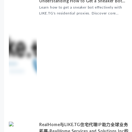
Understanding How to Get a Sneaker Bot
Matters
Learn how to get a sneaker bot effectively with
LIKE.TG's residential proxies. Discover core
benefits, use cases, and solutions for global
sneaker copping.
RealHome与LIKE.TG住宅代理IP助力全球业务
拓展-RealHome Services and Solutions Inc的