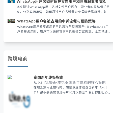
WhatsApp用户名如何保护女性用户和自由职业者隐私
性直接影响转化率。
本文探讨WhatsApp用户名对女性用户和自由职业者的隐私保护意
义，分享实际运营中如何通过用户名设置避免号码泄露风险，并提
供3种安全使用方案。据DataReportal 2026报告显示，隐私保护
WhatsApp用户名被占用的申诉流程与预防策略
已成为全球数字沟通的首要考量。
WhatsApp用户名被占用的申诉流程与预防策略: 当WhatsApp用
户名被占用时，用户可以通过官方申诉渠道尝试恢复。本文详细解
析申诉步骤、预防措施及常见问题，帮助用户有效管理WhatsApp
账号安全。
跨境电商
泰国新年终极指南
从入门到精通-攻克泰国新年体验的核心策略
在规划东南亚旅行时，想要深度体验泰国新年（宋干
节）是不是感觉信息碎片化难以整合？其实你别担心，
这种情况很多旅行者都经历过。 本期我们将为你系统
梳理泰国新年文化精髓，提供一套完整的人文体验策
略，帮助你避开游客陷阱，获得原汁原味的节庆体验。
无论你是首次参与还是寻求深度玩法，我们将从基础认