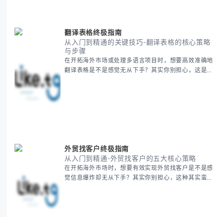
知到高阶玩法全方位为你解析。主要内容包括： - 泰国
新年核心文化解读 -
翻译表格终极指南
从入门到精通的关键技巧-翻译表格的核心策略
与步骤
在开拓海外市场或处理多语言项目时，想要高效准确地
翻译表格是不是感觉无从下手？其实你别担心，这是许
多国际业务拓展者都会遇到的挑战。 本期我们将为你
提供一套经过实战检验的翻译表格方法论，帮助你突破
语言障碍，提升工作效率。 无论你是初次接触还是寻
求优化，我们将系统性地为你拆解关键步骤。主要内容
包括： - 翻译表格前的准备工作 - 核心翻译方法与工具
选择 -
外贸找客户终极指南
从入门到精通-外贸找客户的五大核心策略
在开拓海外市场时，想要有效实现外贸找客户是不是感
觉信息爆炸却无从下手？其实你别担心，这种其实蛮多
人经历过的。 本期我们将为你梳理清晰思路，提供一
套经过实战检验的外贸找客户方法论，帮助你少走弯
路，更快看到效果。 无论你是新手起步还是寻求突
破，我们将从基础要点到进阶策略，系统性地为你拆