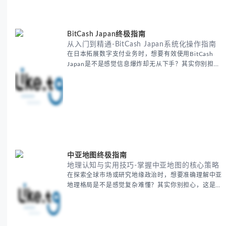
解。主要内容包括： - 精准定位目标客户群体 - 高效利
用B2B平台和搜索引擎
BitCash Japan终极指南
从入门到精通-BitCash Japan系统化操作指南
在日本拓展数字支付业务时，想要有效使用BitCash
Japan是不是感觉信息爆炸却无从下手？其实你别担
心，这种困扰很多企业都经历过。 本期我们将为你梳
理清晰思路，提供一套经过实战检验的BitCash Japan
运营方法论，帮助你少走弯路，更快实现业务增长。
无论你是新手起步还是寻求突破，我们将从基础要点到
进阶策略，系统性地为你拆解。主要内容包括： -
BitCash
中亚地图终极指南
地理认知与实用技巧-掌握中亚地图的核心策略
在探索全球市场或研究地缘政治时，想要准确理解中亚
地理格局是不是感觉复杂难懂？其实你别担心，这是很
多人都会遇到的挑战。 本期我们将为你系统梳理中亚
地理知识，提供一套实用的地图工具使用技巧，帮助你
快速建立空间认知框架。 无论你是商务人士、学者还
是旅行爱好者，我们将从基础地理要素到进阶应用技