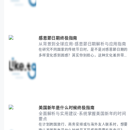
性地为你拆解。主要内容包括： - 目标市场与用户画像
精准定义 -
感恩節日期终极指南
从背景到全球应用-感恩節日期解析与应用指南
在研究不同国家的传统节日时，是不是对感恩節日期的
多样变化感到困惑？其实你别担心，这种文化差异带来
的疑问是完全正常的。 本期我们将为你系统梳理感恩
節的历史由来、不同国家地区的日期差异，以及日期背
后的文化意义。帮助你清晰掌握这个重要节日的各方面
知识。 无论你是文化研究者、国际商务人士还是单纯
对节日感兴趣，本文将从基础到应用为你全面解析。主
要内容包括： - 感恩節历史起源与背景
美国新年是什么时候终极指南
全面解析与实用建议-系统掌握美国新年的时间
要点
在计划跨国旅行、商务安排或与海外友人联系时，想要