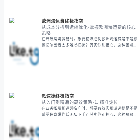
巧，全方位为你解析。主要内容包括： - 中亚五国核心
地理特征速览 -
欧洲海运费终极指南
从成本分析到运输优化-掌握欧洲海运费的核心
策略
在开展跨境贸易时，想要精准控制欧洲海运费是不是感
觉影响因素太多难以把握？其实你别担心，这种困惑很
多外贸从业者都经历过。 本期我们将为你系统解析欧
洲海运费的组成要素，提供一套经过市场验证的降本增
效方法论，帮助你优化供应链成本结构。 无论你是初
次接触海运还是希望提升成本效益，我们将从基础概念
到实操技巧进行全面拆解。主要内容包括： - 欧洲海运
费的五大核心构成要素 -
派速捷终极指南
从入门到精通的高效策略-1. 精准定位
在业务拓展和运营推广时，想要有效实现派速捷是不是
感觉信息爆炸却无从下手？其实你别担心，这种瓶颈阶
段是绝大多数团队都经历过的。 本期我们将为你梳理
清晰思路，提供一套经过实战检验的派速捷方法论，帮
助你少走弯路，更快看到增长效果。 无论你是新手起
步还是寻求突破，我们将从基础要点到进阶策略，系统