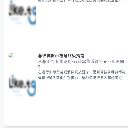
确认美国新年是什么时候是不是感觉需要反复查证？其
实你别担心，这种时区和文化差异带来的困惑很多人都
会遇到。 本期我们将为你全面解析美国新年的时间系
统，并提供跨时区协调的实用技巧，帮助你准确掌握日
期、避开错误认知。 无论你是安排国际会议还是准备
新年祝福，我们将从基础概念到特殊情况应对，系统性
地为你拆解。主要内容包括： -
菲律宾货币符号终极指南
从基础到专业运用-菲律宾货币符号专业知识解
析
在进行国际贸易或菲律宾旅游时，是否曾被各种货币符
号搞得晕头转向？别担心，这种情况很多人都经历过。
本指南将为你全面解析菲律宾货币符号的规范用法、输
入技巧和常见应用场景，帮助你避免金融交流中的尴尬
错误。 无论你是商务人士、旅行者还是对菲律宾文化
感兴趣的学习者，我们都会系统性地为你讲解： - 菲律
宾比索的标准符号与书写规范 - 在不同设备上输入₱符
号的实用方法 -