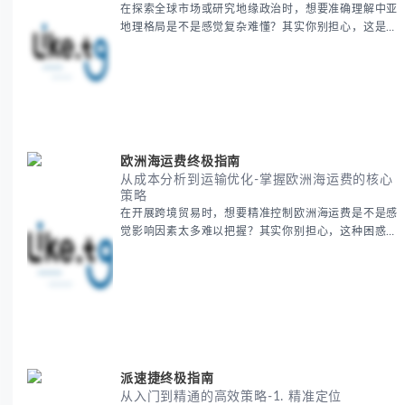
在探索全球市场或研究地缘政治时，想要准确理解中亚
地理格局是不是感觉复杂难懂？其实你别担心，这是很
多人都会遇到的挑战。 本期我们将为你系统梳理中亚
地理知识，提供一套实用的地图工具使用技巧，帮助你
快速建立空间认知框架。 无论你是商务人士、学者还
是旅行爱好者，我们将从基础地理要素到进阶应用技
巧，全方位为你解析。主要内容包括： - 中亚五国核心
地理特征速览 -
欧洲海运费终极指南
从成本分析到运输优化-掌握欧洲海运费的核心
策略
在开展跨境贸易时，想要精准控制欧洲海运费是不是感
觉影响因素太多难以把握？其实你别担心，这种困惑很
多外贸从业者都经历过。 本期我们将为你系统解析欧
洲海运费的组成要素，提供一套经过市场验证的降本增
效方法论，帮助你优化供应链成本结构。 无论你是初
次接触海运还是希望提升成本效益，我们将从基础概念
到实操技巧进行全面拆解。主要内容包括： - 欧洲海运
费的五大核心构成要素 -
派速捷终极指南
从入门到精通的高效策略-1. 精准定位