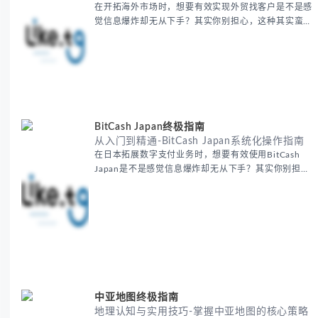
在开拓海外市场时，想要有效实现外贸找客户是不是感
觉信息爆炸却无从下手？其实你别担心，这种其实蛮多
人经历过的。 本期我们将为你梳理清晰思路，提供一
套经过实战检验的外贸找客户方法论，帮助你少走弯
路，更快看到效果。 无论你是新手起步还是寻求突
破，我们将从基础要点到进阶策略，系统性地为你拆
解。主要内容包括： - 精准定位目标客户群体 - 高效利
用B2B平台和搜索引擎
BitCash Japan终极指南
从入门到精通-BitCash Japan系统化操作指南
在日本拓展数字支付业务时，想要有效使用BitCash
Japan是不是感觉信息爆炸却无从下手？其实你别担
心，这种困扰很多企业都经历过。 本期我们将为你梳
理清晰思路，提供一套经过实战检验的BitCash Japan
运营方法论，帮助你少走弯路，更快实现业务增长。
无论你是新手起步还是寻求突破，我们将从基础要点到
进阶策略，系统性地为你拆解。主要内容包括： -
BitCash
中亚地图终极指南
地理认知与实用技巧-掌握中亚地图的核心策略