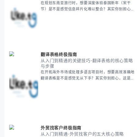
在规划东南亚旅行时，想要深度体验泰国新年（宋干
节）是不是感觉信息碎片化难以整合？其实你别担心，
这种情况很多旅行者都经历过。 本期我们将为你系统
梳理泰国新年文化精髓，提供一套完整的人文体验策
略，帮助你避开游客陷阱，获得原汁原味的节庆体验。
无论你是首次参与还是寻求深度玩法，我们将从基础认
知到高阶玩法全方位为你解析。主要内容包括： - 泰国
新年核心文化解读 -
翻译表格终极指南
从入门到精通的关键技巧-翻译表格的核心策略
与步骤
在开拓海外市场或处理多语言项目时，想要高效准确地
翻译表格是不是感觉无从下手？其实你别担心，这是许
多国际业务拓展者都会遇到的挑战。 本期我们将为你
提供一套经过实战检验的翻译表格方法论，帮助你突破
语言障碍，提升工作效率。 无论你是初次接触还是寻
求优化，我们将系统性地为你拆解关键步骤。主要内容
包括： - 翻译表格前的准备工作 - 核心翻译方法与工具
选择 -
外贸找客户终极指南
从入门到精通-外贸找客户的五大核心策略