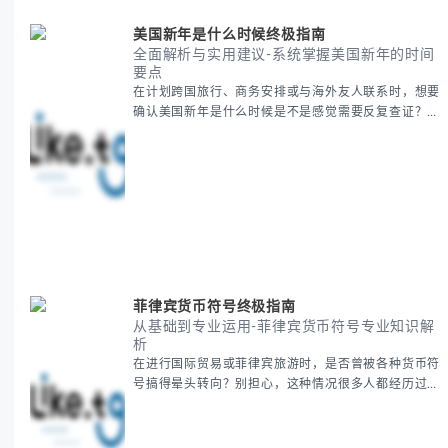
美国新年是什么时候终极指南
全面解析与实用建议-系统掌握美国新年的时间
要点
在计划跨国旅行、商务安排或与海外友人联系时，想要
确认美国新年是什么时候是不是感觉需要反复查证？其
实你别担心，这种时区和文化差异带来的困惑很多人都
会遇到。 本期我们将为你全面解析美国新年的时间系
统，并提供跨时区协调的实用技巧，帮助你准确掌握日
期、避开错误认知。 无论你是安排国际会议还是准备
新年祝福，我们将从基础概念到特殊情况应对，系统性
地为你拆解。主要内容包括： -
菲律宾货币符号终极指南
从基础到专业运用-菲律宾货币符号专业知识解
析
在进行国际贸易或菲律宾旅游时，是否曾被各种货币符
号搞得晕头转向？别担心，这种情况很多人都经历过。
本指南将为你全面解析菲律宾货币符号的规范用法、输
入技巧和常见应用场景，帮助你避免金融交流中的尴尬
错误。 无论你是商务人士、旅行者还是对菲律宾文化