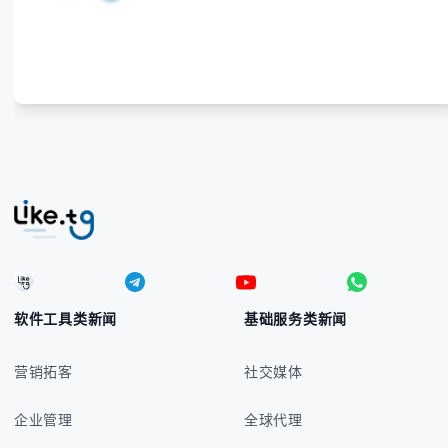
感兴趣的学习者，我们都会系统性地为你讲解： - 菲律
宾比索的标准符号与书写规范 - 在不同设备上输入₱符
号的实用方法 -
软件工具类新闻
基础服务类新闻
营销拓客
社交媒体
企业管理
全球代理