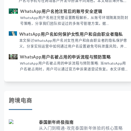
户名与手机号在跨境客户开发中扮演不同角色。本文结合海外私域
运营实战经验，解析两者在触达效率、账号安全及客户管理中的实
WhatsApp用户名抢注背后的账号安全逻辑
际差异，帮助团队优化WhatsApp营销策略。
WhatsApp用户名抢注完整设置教程解析，从账号环境隔离到防封
号策略，分享我们团队验证过的多账号管理方案。据
DataReportal 2026趋势报告显示，跨境私域运营中账号矩阵稳定
WhatsApp用户名如何保护女性用户和自由职业者隐私
性直接影响转化率。
本文探讨WhatsApp用户名对女性用户和自由职业者的隐私保护意
义，分享实际运营中如何通过用户名设置避免号码泄露风险，并提
供3种安全使用方案。据DataReportal 2026报告显示，隐私保护
WhatsApp用户名被占用的申诉流程与预防策略
已成为全球数字沟通的首要考量。
WhatsApp用户名被占用的申诉流程与预防策略: 当WhatsApp用
户名被占用时，用户可以通过官方申诉渠道尝试恢复。本文详细解
析申诉步骤、预防措施及常见问题，帮助用户有效管理WhatsApp
账号安全。
跨境电商
泰国新年终极指南
从入门到精通-攻克泰国新年体验的核心策略