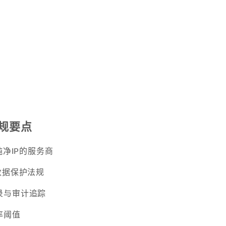
规要点
纯净IP的服务商
数据保护法规
录与审计追踪
率阈值