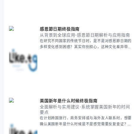
精准定义 -
感恩節日期终极指南
从背景到全球应用-感恩節日期解析与应用指南
在研究不同国家的传统节日时，是不是对感恩節日期的
多样变化感到困惑？其实你别担心，这种文化差异带来
的疑问是完全正常的。 本期我们将为你系统梳理感恩
節的历史由来、不同国家地区的日期差异，以及日期背
后的文化意义。帮助你清晰掌握这个重要节日的各方面
知识。 无论你是文化研究者、国际商务人士还是单纯
对节日感兴趣，本文将从基础到应用为你全面解析。主
要内容包括： - 感恩節历史起源与背景
美国新年是什么时候终极指南
全面解析与实用建议-系统掌握美国新年的时间
要点
在计划跨国旅行、商务安排或与海外友人联系时，想要
确认美国新年是什么时候是不是感觉需要反复查证？其
实你别担心，这种时区和文化差异带来的困惑很多人都