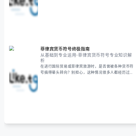
会遇到。 本期我们将为你全面解析美国新年的时间系
统，并提供跨时区协调的实用技巧，帮助你准确掌握日
期、避开错误认知。 无论你是安排国际会议还是准备
新年祝福，我们将从基础概念到特殊情况应对，系统性
地为你拆解。主要内容包括： -
菲律宾货币符号终极指南
从基础到专业运用-菲律宾货币符号专业知识解
析
在进行国际贸易或菲律宾旅游时，是否曾被各种货币符
号搞得晕头转向？别担心，这种情况很多人都经历过。
本指南将为你全面解析菲律宾货币符号的规范用法、输
入技巧和常见应用场景，帮助你避免金融交流中的尴尬
错误。 无论你是商务人士、旅行者还是对菲律宾文化
感兴趣的学习者，我们都会系统性地为你讲解： - 菲律
宾比索的标准符号与书写规范 - 在不同设备上输入₱符
号的实用方法 -