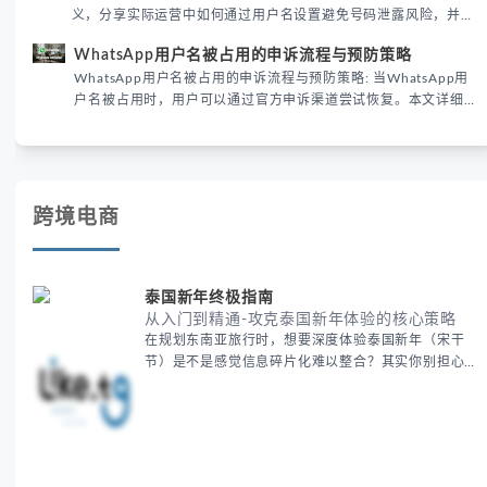
义，分享实际运营中如何通过用户名设置避免号码泄露风险，并提
供3种安全使用方案。据DataReportal 2026报告显示，隐私保护
WhatsApp用户名被占用的申诉流程与预防策略
已成为全球数字沟通的首要考量。
WhatsApp用户名被占用的申诉流程与预防策略: 当WhatsApp用
户名被占用时，用户可以通过官方申诉渠道尝试恢复。本文详细解
析申诉步骤、预防措施及常见问题，帮助用户有效管理WhatsApp
账号安全。
跨境电商
泰国新年终极指南
从入门到精通-攻克泰国新年体验的核心策略
在规划东南亚旅行时，想要深度体验泰国新年（宋干
节）是不是感觉信息碎片化难以整合？其实你别担心，
这种情况很多旅行者都经历过。 本期我们将为你系统
梳理泰国新年文化精髓，提供一套完整的人文体验策
略，帮助你避开游客陷阱，获得原汁原味的节庆体验。
无论你是首次参与还是寻求深度玩法，我们将从基础认
知到高阶玩法全方位为你解析。主要内容包括： - 泰国