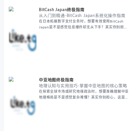
用B2B平台和搜索引擎
BitCash Japan终极指南
从入门到精通-BitCash Japan系统化操作指南
在日本拓展数字支付业务时，想要有效使用BitCash
Japan是不是感觉信息爆炸却无从下手？其实你别担
心，这种困扰很多企业都经历过。 本期我们将为你梳
理清晰思路，提供一套经过实战检验的BitCash Japan
运营方法论，帮助你少走弯路，更快实现业务增长。
无论你是新手起步还是寻求突破，我们将从基础要点到
进阶策略，系统性地为你拆解。主要内容包括： -
BitCash
中亚地图终极指南
地理认知与实用技巧-掌握中亚地图的核心策略
在探索全球市场或研究地缘政治时，想要准确理解中亚
地理格局是不是感觉复杂难懂？其实你别担心，这是很
多人都会遇到的挑战。 本期我们将为你系统梳理中亚
地理知识，提供一套实用的地图工具使用技巧，帮助你
快速建立空间认知框架。 无论你是商务人士、学者还
是旅行爱好者，我们将从基础地理要素到进阶应用技
巧，全方位为你解析。主要内容包括： - 中亚五国核心