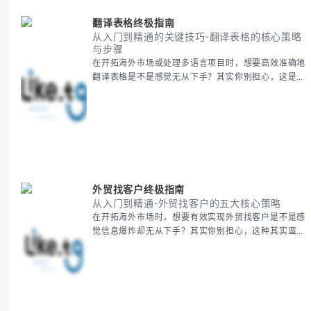
新年核心文化解读 -
翻译表格终极指南
从入门到精通的关键技巧-翻译表格的核心策略
与步骤
在开拓海外市场或处理多语言项目时，想要高效准确地
翻译表格是不是感觉无从下手？其实你别担心，这是许
多国际业务拓展者都会遇到的挑战。 本期我们将为你
提供一套经过实战检验的翻译表格方法论，帮助你突破
语言障碍，提升工作效率。 无论你是初次接触还是寻
求优化，我们将系统性地为你拆解关键步骤。主要内容
包括： - 翻译表格前的准备工作 - 核心翻译方法与工具
选择 -
外贸找客户终极指南
从入门到精通-外贸找客户的五大核心策略
在开拓海外市场时，想要有效实现外贸找客户是不是感
觉信息爆炸却无从下手？其实你别担心，这种其实蛮多
人经历过的。 本期我们将为你梳理清晰思路，提供一
套经过实战检验的外贸找客户方法论，帮助你少走弯
路，更快看到效果。 无论你是新手起步还是寻求突
破，我们将从基础要点到进阶策略，系统性地为你拆
解。主要内容包括： - 精准定位目标客户群体 - 高效利