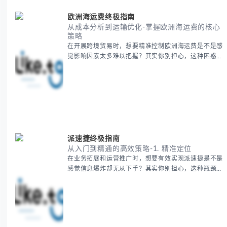
地理特征速览 -
欧洲海运费终极指南
从成本分析到运输优化-掌握欧洲海运费的核心
策略
在开展跨境贸易时，想要精准控制欧洲海运费是不是感
觉影响因素太多难以把握？其实你别担心，这种困惑很
多外贸从业者都经历过。 本期我们将为你系统解析欧
洲海运费的组成要素，提供一套经过市场验证的降本增
效方法论，帮助你优化供应链成本结构。 无论你是初
次接触海运还是希望提升成本效益，我们将从基础概念
到实操技巧进行全面拆解。主要内容包括： - 欧洲海运
费的五大核心构成要素 -
派速捷终极指南
从入门到精通的高效策略-1. 精准定位
在业务拓展和运营推广时，想要有效实现派速捷是不是
感觉信息爆炸却无从下手？其实你别担心，这种瓶颈阶
段是绝大多数团队都经历过的。 本期我们将为你梳理
清晰思路，提供一套经过实战检验的派速捷方法论，帮
助你少走弯路，更快看到增长效果。 无论你是新手起
步还是寻求突破，我们将从基础要点到进阶策略，系统
性地为你拆解。主要内容包括： - 目标市场与用户画像