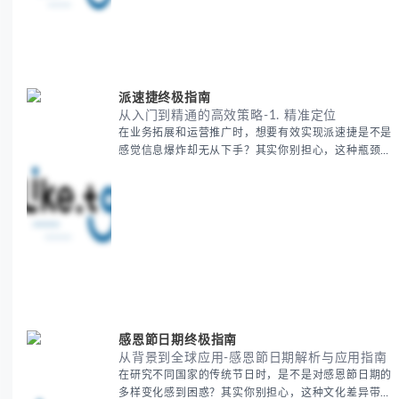
效方法论，帮助你优化供应链成本结构。 无论你是初
次接触海运还是希望提升成本效益，我们将从基础概念
到实操技巧进行全面拆解。主要内容包括： - 欧洲海运
费的五大核心构成要素 -
派速捷终极指南
从入门到精通的高效策略-1. 精准定位
在业务拓展和运营推广时，想要有效实现派速捷是不是
感觉信息爆炸却无从下手？其实你别担心，这种瓶颈阶
段是绝大多数团队都经历过的。 本期我们将为你梳理
清晰思路，提供一套经过实战检验的派速捷方法论，帮
助你少走弯路，更快看到增长效果。 无论你是新手起
步还是寻求突破，我们将从基础要点到进阶策略，系统
性地为你拆解。主要内容包括： - 目标市场与用户画像
精准定义 -
感恩節日期终极指南
从背景到全球应用-感恩節日期解析与应用指南
在研究不同国家的传统节日时，是不是对感恩節日期的
多样变化感到困惑？其实你别担心，这种文化差异带来