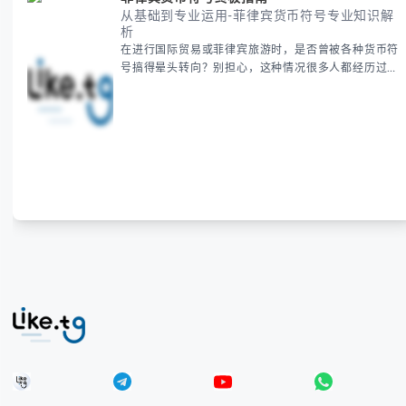
从基础到专业运用-菲律宾货币符号专业知识解
析
在进行国际贸易或菲律宾旅游时，是否曾被各种货币符
号搞得晕头转向？别担心，这种情况很多人都经历过。
本指南将为你全面解析菲律宾货币符号的规范用法、输
入技巧和常见应用场景，帮助你避免金融交流中的尴尬
错误。 无论你是商务人士、旅行者还是对菲律宾文化
感兴趣的学习者，我们都会系统性地为你讲解： - 菲律
宾比索的标准符号与书写规范 - 在不同设备上输入₱符
号的实用方法 -