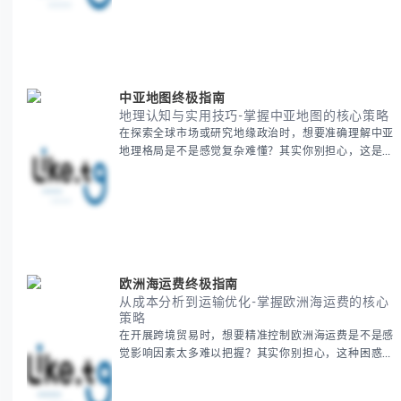
无论你是新手起步还是寻求突破，我们将从基础要点到
进阶策略，系统性地为你拆解。主要内容包括： -
BitCash
中亚地图终极指南
地理认知与实用技巧-掌握中亚地图的核心策略
在探索全球市场或研究地缘政治时，想要准确理解中亚
地理格局是不是感觉复杂难懂？其实你别担心，这是很
多人都会遇到的挑战。 本期我们将为你系统梳理中亚
地理知识，提供一套实用的地图工具使用技巧，帮助你
快速建立空间认知框架。 无论你是商务人士、学者还
是旅行爱好者，我们将从基础地理要素到进阶应用技
巧，全方位为你解析。主要内容包括： - 中亚五国核心
地理特征速览 -
欧洲海运费终极指南
从成本分析到运输优化-掌握欧洲海运费的核心
策略
在开展跨境贸易时，想要精准控制欧洲海运费是不是感
觉影响因素太多难以把握？其实你别担心，这种困惑很
多外贸从业者都经历过。 本期我们将为你系统解析欧
洲海运费的组成要素，提供一套经过市场验证的降本增