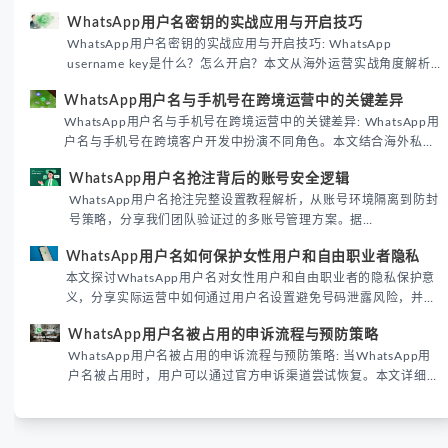
WhatsApp用户名密钥的实战应用与开启技巧
WhatsApp用户名密钥的实战应用与开启技巧: WhatsApp
username key是什么？怎么开启？本文从海外运营实战角度解析
WhatsApp用户名密钥的核心价值、开启步骤及常见误区，帮助跨
WhatsApp用户名与手机号在跨境运营中的关键差异
境团队高效触达目标客户。
WhatsApp用户名与手机号在跨境运营中的关键差异: WhatsApp用
户名与手机号在跨境客户开发中扮演不同角色。本文结合海外私域
运营实战经验，解析两者在触达效率、账号安全及客户管理中的实
WhatsApp用户名抢注背后的账号安全逻辑
际差异，帮助团队优化WhatsApp营销策略。
WhatsApp用户名抢注完整设置教程解析，从账号环境隔离到防封
号策略，分享我们团队验证过的多账号管理方案。据
DataReportal 2026趋势报告显示，跨境私域运营中账号矩阵稳定
WhatsApp用户名如何保护女性用户和自由职业者隐私
性直接影响转化率。
本文探讨WhatsApp用户名对女性用户和自由职业者的隐私保护意
义，分享实际运营中如何通过用户名设置避免号码泄露风险，并提
供3种安全使用方案。据DataReportal 2026报告显示，隐私保护
WhatsApp用户名被占用的申诉流程与预防策略
已成为全球数字沟通的首要考量。
WhatsApp用户名被占用的申诉流程与预防策略: 当WhatsApp用
户名被占用时，用户可以通过官方申诉渠道尝试恢复。本文详细解
析申诉步骤、预防措施及常见问题，帮助用户有效管理WhatsApp
账号安全。