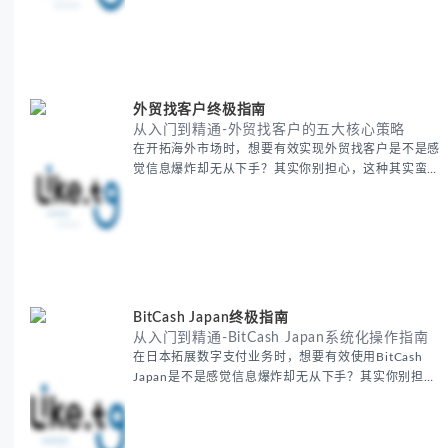
语言障碍，提升工作效率。 无论你是初次接触还是寻
求优化，我们将系统性地为你拆解关键步骤。主要内容
包括： - 翻译表格前的准备工作 - 核心翻译方法与工具
选择 -
外贸找客户终极指南
从入门到精通-外贸找客户的五大核心策略
在开拓海外市场时，想要有效实现外贸找客户是不是感
觉信息爆炸却无从下手？其实你别担心，这种其实蛮多
人经历过的。 本期我们将为你梳理清晰思路，提供一
套经过实战检验的外贸找客户方法论，帮助你少走弯
路，更快看到效果。 无论你是新手起步还是寻求突
破，我们将从基础要点到进阶策略，系统性地为你拆
解。主要内容包括： - 精准定位目标客户群体 - 高效利
用B2B平台和搜索引擎
BitCash Japan终极指南
从入门到精通-BitCash Japan系统化操作指南
在日本拓展数字支付业务时，想要有效使用BitCash
Japan是不是感觉信息爆炸却无从下手？其实你别担
心，这种困扰很多企业都经历过。 本期我们将为你梳
理清晰思路，提供一套经过实战检验的BitCash Japan
运营方法论，帮助你少走弯路，更快实现业务增长。