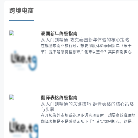
跨境电商
泰国新年终极指南
从入门到精通-攻克泰国新年体验的核心策略
在规划东南亚旅行时，想要深度体验泰国新年（宋干
节）是不是感觉信息碎片化难以整合？其实你别担心，
这种情况很多旅行者都经历过。 本期我们将为你系统
梳理泰国新年文化精髓，提供一套完整的人文体验策
略，帮助你避开游客陷阱，获得原汁原味的节庆体验。
无论你是首次参与还是寻求深度玩法，我们将从基础认
知到高阶玩法全方位为你解析。主要内容包括： - 泰国
新年核心文化解读 -
翻译表格终极指南
从入门到精通的关键技巧-翻译表格的核心策略
与步骤
在开拓海外市场或处理多语言项目时，想要高效准确地
翻译表格是不是感觉无从下手？其实你别担心，这是许
多国际业务拓展者都会遇到的挑战。 本期我们将为你
提供一套经过实战检验的翻译表格方法论，帮助你突破