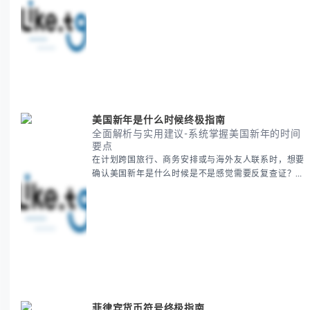
的疑问是完全正常的。 本期我们将为你系统梳理感恩
節的历史由来、不同国家地区的日期差异，以及日期背
后的文化意义。帮助你清晰掌握这个重要节日的各方面
知识。 无论你是文化研究者、国际商务人士还是单纯
对节日感兴趣，本文将从基础到应用为你全面解析。主
要内容包括： - 感恩節历史起源与背景
美国新年是什么时候终极指南
全面解析与实用建议-系统掌握美国新年的时间
要点
在计划跨国旅行、商务安排或与海外友人联系时，想要
确认美国新年是什么时候是不是感觉需要反复查证？其
实你别担心，这种时区和文化差异带来的困惑很多人都
会遇到。 本期我们将为你全面解析美国新年的时间系
统，并提供跨时区协调的实用技巧，帮助你准确掌握日
期、避开错误认知。 无论你是安排国际会议还是准备
新年祝福，我们将从基础概念到特殊情况应对，系统性
地为你拆解。主要内容包括： -
菲律宾货币符号终极指南