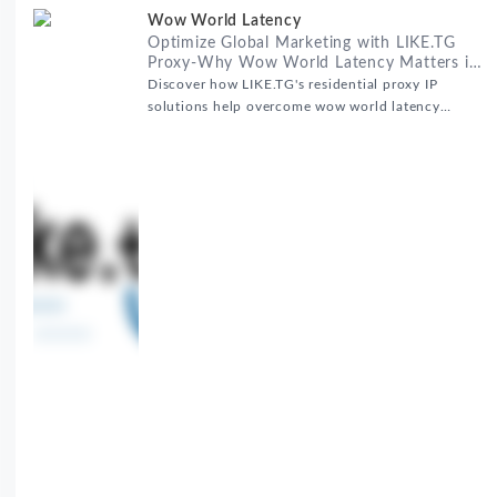
Wow World Latency
Optimize Global Marketing with LIKE.TG
Proxy-Why Wow World Latency Matters in
Global Marketing
Discover how LIKE.TG's residential proxy IP
solutions help overcome wow world latency
challenges in global marketing campaigns with
35M+ clean IPs.