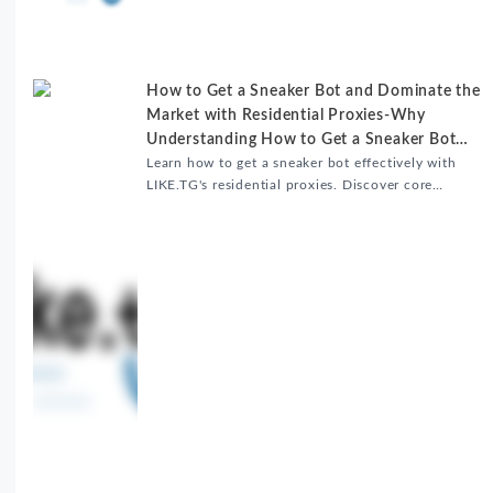
并分享账号安全防护与实战优化建议，助力跨境团队提
升内容发布效率。
How to Get a Sneaker Bot and Dominate the
Market with Residential Proxies-Why
Understanding How to Get a Sneaker Bot
Matters
Learn how to get a sneaker bot effectively with
LIKE.TG's residential proxies. Discover core
benefits, use cases, and solutions for global
sneaker copping.