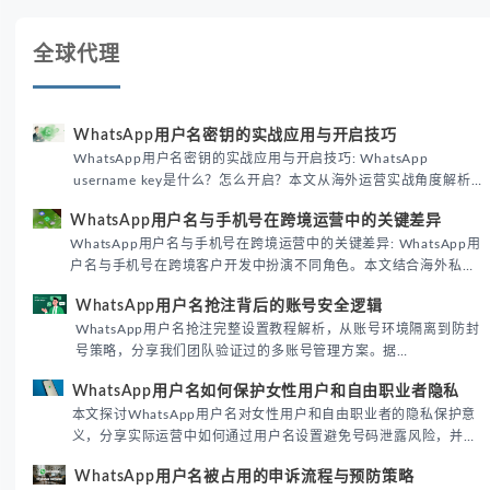
全球代理
WhatsApp用户名密钥的实战应用与开启技巧
WhatsApp用户名密钥的实战应用与开启技巧: WhatsApp
username key是什么？怎么开启？本文从海外运营实战角度解析
WhatsApp用户名密钥的核心价值、开启步骤及常见误区，帮助跨
WhatsApp用户名与手机号在跨境运营中的关键差异
境团队高效触达目标客户。
WhatsApp用户名与手机号在跨境运营中的关键差异: WhatsApp用
户名与手机号在跨境客户开发中扮演不同角色。本文结合海外私域
运营实战经验，解析两者在触达效率、账号安全及客户管理中的实
WhatsApp用户名抢注背后的账号安全逻辑
际差异，帮助团队优化WhatsApp营销策略。
WhatsApp用户名抢注完整设置教程解析，从账号环境隔离到防封
号策略，分享我们团队验证过的多账号管理方案。据
DataReportal 2026趋势报告显示，跨境私域运营中账号矩阵稳定
WhatsApp用户名如何保护女性用户和自由职业者隐私
性直接影响转化率。
本文探讨WhatsApp用户名对女性用户和自由职业者的隐私保护意
义，分享实际运营中如何通过用户名设置避免号码泄露风险，并提
供3种安全使用方案。据DataReportal 2026报告显示，隐私保护
WhatsApp用户名被占用的申诉流程与预防策略
已成为全球数字沟通的首要考量。