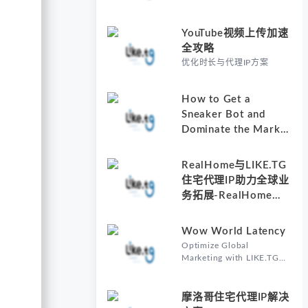
YouTube视频上传加速
全攻略
优化时长与代理IP方案
How to Get a
Sneaker Bot and
Dominate the Market
with Residential
Proxies-Why
RealHome与LIKE.TG
Understanding How
住宅代理IP助力全球业
to Get a Sneaker Bot
务拓展-RealHome
Matters
Services and
Solutions Inc的核心价
Wow World Latency
值
Optimize Global
Marketing with LIKE.TG
Proxy-Why Wow World
Latency Matters in Global
Marketing
摩洛哥住宅代理IP解决