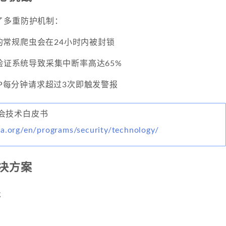
了多重防护机制：
%的常规爬虫会在24小时内被封锁
杂验证系统导致采集中断率高达65%
单IP每分钟请求超过3次即触发警报
会技术白皮书
ta.org/en/programs/security/technology/
解决方案
盖