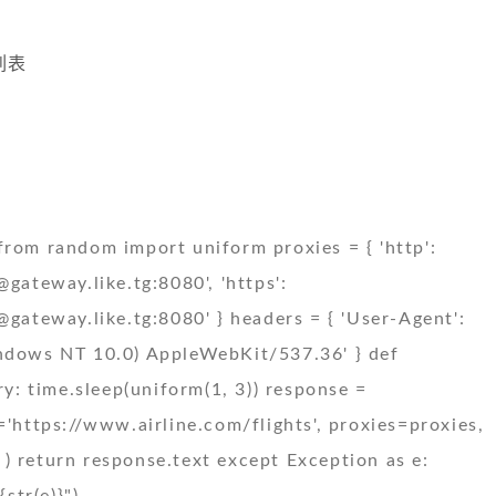
列表
from random import uniform proxies = { 'http':
@gateway.like.tg
:8080', 'https':
@gateway.like.tg
:8080' } headers = { 'User-Agent':
indows NT 10.0) AppleWebKit/537.36' } def
try: time.sleep(uniform(1, 3)) response =
='https://www.airline.com/flights', proxies=proxies,
) return response.text except Exception as e:
tr(e)}")