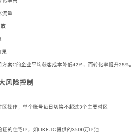
转化率高
尾流量
投放
算
效果
方案C的企业平均获客成本降低42%，而转化率提升28%。
大风险控制
时区操作，单个账号每日切换不超过3个主要时区
的住宅IP，如LIKE.TG提供的3500万IP池