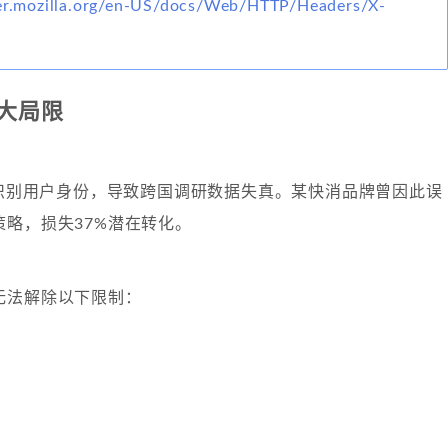
per.mozilla.org/en-US/docs/Web/HTTP/Headers/X-
大局限
P识别用户身份，导致跨国调研数据失真。某快消品牌曾因此误
略，损失37%潜在转化。
无法解除以下限制：