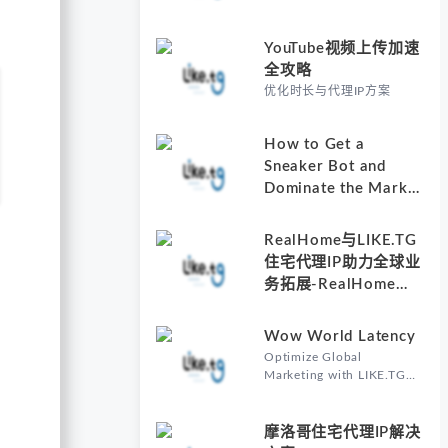
YouTube视频上传加速
全攻略
优化时长与代理IP方案
How to Get a
Sneaker Bot and
Dominate the Market
with Residential
Proxies-Why
RealHome与LIKE.TG
Understanding How
住宅代理IP助力全球业
to Get a Sneaker Bot
务拓展-RealHome
Matters
Services and
Solutions Inc的核心价
Wow World Latency
值
Optimize Global
Marketing with LIKE.TG
Proxy-Why Wow World
Latency Matters in Global
Marketing
摩洛哥住宅代理IP解决