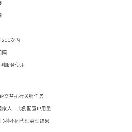
装
理
200次内
间隔
码检测服务使用
个IP交替执行关键任务
家人口比例配置IP用量
对3种不同代理类型结果