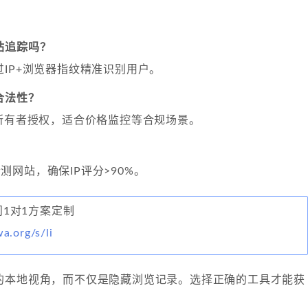
站追踪吗？
IP+浏览器指纹精准识别用户。
合法性？
备所有者授权，适合价格监控等合规场景。
？
等检测网站，确保IP评分>90%。
顾问1对1方案定制
wa.org/s/li
的本地视角，而不仅是隐藏浏览记录。选择正确的工具才能获
。