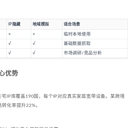
IP隐藏
地域模拟
适合场景
×
×
临时本地使用
√
√
基础数据抓取
√
√
市场调研/竞品分析
心优势
00万住宅IP库覆盖190国，每个IP对应真实家庭宽带设备。某跨境
转化率提升22%。