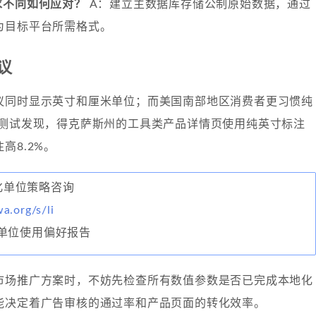
求不同如何应对？
A：建立主数据库存储公制原始数据，通过
为目标平台所需格式。
议
议同时显示英寸和厘米单位；而美国南部地区消费者更习惯纯
B测试发现，得克萨斯州的工具类产品详情页使用纯英寸标注
高8.2%。
域化单位策略咨询
wa.org/s/li
单位使用偏好报告
市场推广方案时，不妨先检查所有数值参数是否已完成本地化
能决定着广告审核的通过率和产品页面的转化效率。