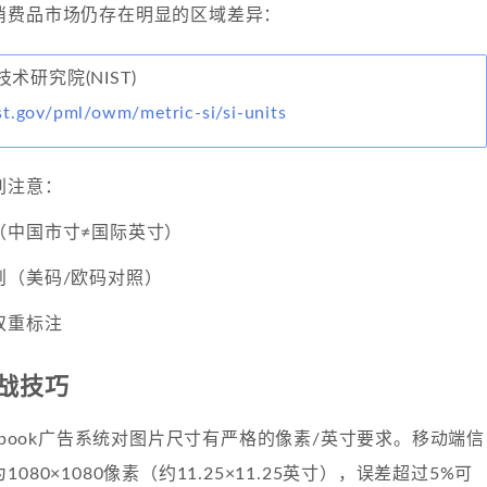
消费品市场仍存在明显的区域差异：
术研究院(NIST)
st.gov/pml/owm/metric-si/si-units
别注意：
（中国市寸≠国际英寸）
则（美码/欧码对照）
双重标注
战技巧
cebook广告系统对图片尺寸有严格的像素/英寸要求。移动端信
080×1080像素（约11.25×11.25英寸），误差超过5%可