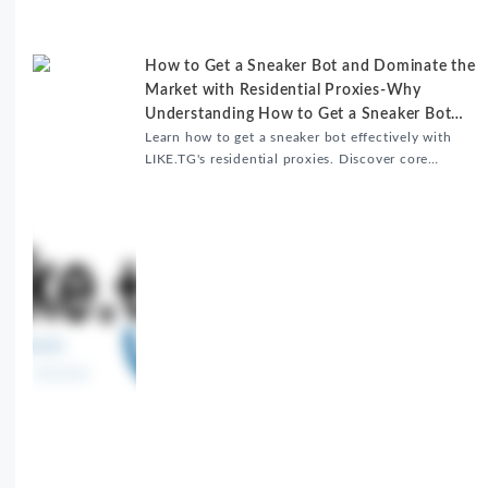
升内容发布效率。
How to Get a Sneaker Bot and Dominate the
Market with Residential Proxies-Why
Understanding How to Get a Sneaker Bot
Matters
Learn how to get a sneaker bot effectively with
LIKE.TG's residential proxies. Discover core
benefits, use cases, and solutions for global
sneaker copping.