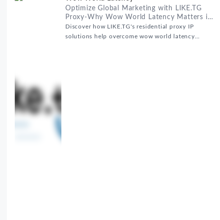
Optimize Global Marketing with LIKE.TG
Proxy-Why Wow World Latency Matters in
Global Marketing
Discover how LIKE.TG's residential proxy IP
solutions help overcome wow world latency
challenges in global marketing campaigns with
35M+ clean IPs.