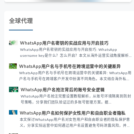
全球代理
WhatsApp用户名密钥的实战应用与开启技巧
WhatsApp用户名密钥的实战应用与开启技巧: WhatsApp
username key是什么？怎么开启？本文从海外运营实战角度解析
WhatsApp用户名密钥的核心价值、开启步骤及常见误区，帮助跨
WhatsApp用户名与手机号在跨境运营中的关键差异
境团队高效触达目标客户。
WhatsApp用户名与手机号在跨境运营中的关键差异: WhatsApp用
户名与手机号在跨境客户开发中扮演不同角色。本文结合海外私域
运营实战经验，解析两者在触达效率、账号安全及客户管理中的实
WhatsApp用户名抢注背后的账号安全逻辑
际差异，帮助团队优化WhatsApp营销策略。
WhatsApp用户名抢注完整设置教程解析，从账号环境隔离到防封
号策略，分享我们团队验证过的多账号管理方案。据
DataReportal 2026趋势报告显示，跨境私域运营中账号矩阵稳定
WhatsApp用户名如何保护女性用户和自由职业者隐私
性直接影响转化率。
本文探讨WhatsApp用户名对女性用户和自由职业者的隐私保护意
义，分享实际运营中如何通过用户名设置避免号码泄露风险，并提
供3种安全使用方案。据DataReportal 2026报告显示，隐私保护