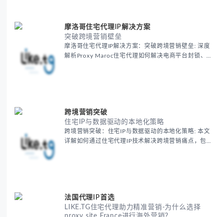
摩洛哥住宅代理IP解决方案
突破跨境营销壁垒
摩洛哥住宅代理IP解决方案：突破跨境营销壁垒: 深度
解析Proxy Maroc住宅代理如何解决电商平台封锁、社
交媒体风控等出海营销痛点，提供真实本地IP提升广告
效果与数据准确性，包含实战案例与代理质量评估标
准。
跨境营销突破
住宅IP与数据驱动的本地化策略
跨境营销突破：住宅IP与数据驱动的本地化策略: 本文
详解如何通过住宅代理IP技术解决跨境营销痛点，包括
获取真实本地数据、规避平台风控、优化广告投放等核
心策略，并提供降低账户风险与合规成本的实战方案，
助力企业构建精准全球营销网络。
法国代理IP首选
LIKE.TG住宅代理助力精准营销-为什么选择
proxy site France进行海外营销？