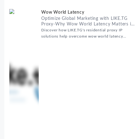
Wow World Latency
Optimize Global Marketing with LIKE.TG
Proxy-Why Wow World Latency Matters in
Global Marketing
Discover how LIKE.TG's residential proxy IP
solutions help overcome wow world latency
challenges in global marketing campaigns with
35M+ clean IPs.