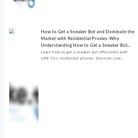
服务器选址、批量上传工作流和企业级网络优化技巧，
并分享账号安全防护与实战优化建议，助力跨境团队提
升内容发布效率。
How to Get a Sneaker Bot and Dominate the
Market with Residential Proxies-Why
Understanding How to Get a Sneaker Bot
Matters
Learn how to get a sneaker bot effectively with
LIKE.TG's residential proxies. Discover core
benefits, use cases, and solutions for global
sneaker copping.