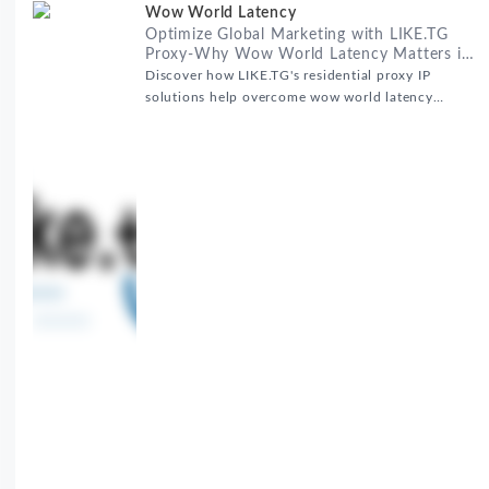
Wow World Latency
Optimize Global Marketing with LIKE.TG
Proxy-Why Wow World Latency Matters in
Global Marketing
Discover how LIKE.TG's residential proxy IP
solutions help overcome wow world latency
challenges in global marketing campaigns with
35M+ clean IPs.