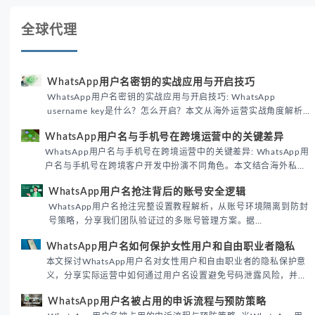
全球代理
WhatsApp用户名密钥的实战应用与开启技巧
WhatsApp用户名密钥的实战应用与开启技巧: WhatsApp
username key是什么？怎么开启？本文从海外运营实战角度解析
WhatsApp用户名密钥的核心价值、开启步骤及常见误区，帮助跨
WhatsApp用户名与手机号在跨境运营中的关键差异
境团队高效触达目标客户。
WhatsApp用户名与手机号在跨境运营中的关键差异: WhatsApp用
户名与手机号在跨境客户开发中扮演不同角色。本文结合海外私域
运营实战经验，解析两者在触达效率、账号安全及客户管理中的实
WhatsApp用户名抢注背后的账号安全逻辑
际差异，帮助团队优化WhatsApp营销策略。
WhatsApp用户名抢注完整设置教程解析，从账号环境隔离到防封
号策略，分享我们团队验证过的多账号管理方案。据
DataReportal 2026趋势报告显示，跨境私域运营中账号矩阵稳定
WhatsApp用户名如何保护女性用户和自由职业者隐私
性直接影响转化率。
本文探讨WhatsApp用户名对女性用户和自由职业者的隐私保护意
义，分享实际运营中如何通过用户名设置避免号码泄露风险，并提
供3种安全使用方案。据DataReportal 2026报告显示，隐私保护
WhatsApp用户名被占用的申诉流程与预防策略
已成为全球数字沟通的首要考量。