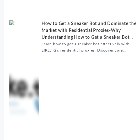
升内容发布效率。
How to Get a Sneaker Bot and Dominate the
Market with Residential Proxies-Why
Understanding How to Get a Sneaker Bot
Matters
Learn how to get a sneaker bot effectively with
LIKE.TG's residential proxies. Discover core
benefits, use cases, and solutions for global
sneaker copping.