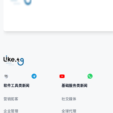
错误。 无论你是商务人士、旅行者还是对菲律宾文化
感兴趣的学习者，我们都会系统性地为你讲解： - 菲律
宾比索的标准符号与书写规范 - 在不同设备上输入₱符
号的实用方法 -
软件工具类新闻
基础服务类新闻
营销拓客
社交媒体
企业管理
全球代理