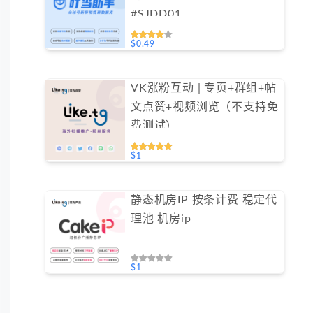
#SJDD01
$0.49
VK涨粉互动 | 专页+群组+帖
文点赞+视频浏览（不支持免
费测试）
$1
静态机房IP 按条计费 稳定代
理池 机房ip
$1