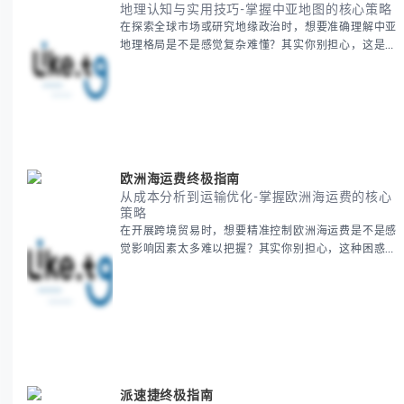
地理认知与实用技巧-掌握中亚地图的核心策略
在探索全球市场或研究地缘政治时，想要准确理解中亚
地理格局是不是感觉复杂难懂？其实你别担心，这是很
多人都会遇到的挑战。 本期我们将为你系统梳理中亚
地理知识，提供一套实用的地图工具使用技巧，帮助你
快速建立空间认知框架。 无论你是商务人士、学者还
是旅行爱好者，我们将从基础地理要素到进阶应用技
巧，全方位为你解析。主要内容包括： - 中亚五国核心
地理特征速览 -
欧洲海运费终极指南
从成本分析到运输优化-掌握欧洲海运费的核心
策略
在开展跨境贸易时，想要精准控制欧洲海运费是不是感
觉影响因素太多难以把握？其实你别担心，这种困惑很
多外贸从业者都经历过。 本期我们将为你系统解析欧
洲海运费的组成要素，提供一套经过市场验证的降本增
效方法论，帮助你优化供应链成本结构。 无论你是初
次接触海运还是希望提升成本效益，我们将从基础概念
到实操技巧进行全面拆解。主要内容包括： - 欧洲海运
费的五大核心构成要素 -
派速捷终极指南