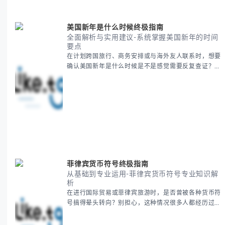
美国新年是什么时候终极指南
全面解析与实用建议-系统掌握美国新年的时间
要点
在计划跨国旅行、商务安排或与海外友人联系时，想要
确认美国新年是什么时候是不是感觉需要反复查证？其
实你别担心，这种时区和文化差异带来的困惑很多人都
会遇到。 本期我们将为你全面解析美国新年的时间系
统，并提供跨时区协调的实用技巧，帮助你准确掌握日
期、避开错误认知。 无论你是安排国际会议还是准备
新年祝福，我们将从基础概念到特殊情况应对，系统性
地为你拆解。主要内容包括： -
菲律宾货币符号终极指南
从基础到专业运用-菲律宾货币符号专业知识解
析
在进行国际贸易或菲律宾旅游时，是否曾被各种货币符
号搞得晕头转向？别担心，这种情况很多人都经历过。
本指南将为你全面解析菲律宾货币符号的规范用法、输
入技巧和常见应用场景，帮助你避免金融交流中的尴尬