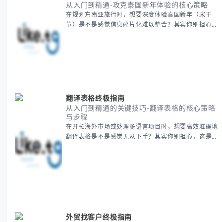
从入门到精通-攻克泰国新年体验的核心策略
在规划东南亚旅行时，想要深度体验泰国新年（宋干
节）是不是感觉信息碎片化难以整合？其实你别担心，
这种情况很多旅行者都经历过。 本期我们将为你系统
梳理泰国新年文化精髓，提供一套完整的人文体验策
略，帮助你避开游客陷阱，获得原汁原味的节庆体验。
无论你是首次参与还是寻求深度玩法，我们将从基础认
知到高阶玩法全方位为你解析。主要内容包括： - 泰国
新年核心文化解读 -
翻译表格终极指南
从入门到精通的关键技巧-翻译表格的核心策略
与步骤
在开拓海外市场或处理多语言项目时，想要高效准确地
翻译表格是不是感觉无从下手？其实你别担心，这是许
多国际业务拓展者都会遇到的挑战。 本期我们将为你
提供一套经过实战检验的翻译表格方法论，帮助你突破
语言障碍，提升工作效率。 无论你是初次接触还是寻
求优化，我们将系统性地为你拆解关键步骤。主要内容
包括： - 翻译表格前的准备工作 - 核心翻译方法与工具
选择 -
外贸找客户终极指南