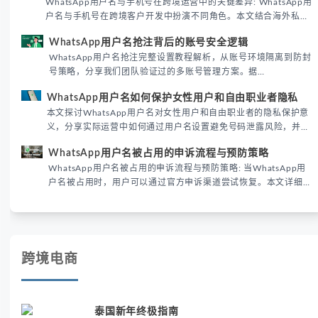
WhatsApp用户名与手机号在跨境运营中的关键差异: WhatsApp用
户名与手机号在跨境客户开发中扮演不同角色。本文结合海外私域
运营实战经验，解析两者在触达效率、账号安全及客户管理中的实
WhatsApp用户名抢注背后的账号安全逻辑
际差异，帮助团队优化WhatsApp营销策略。
WhatsApp用户名抢注完整设置教程解析，从账号环境隔离到防封
号策略，分享我们团队验证过的多账号管理方案。据
DataReportal 2026趋势报告显示，跨境私域运营中账号矩阵稳定
WhatsApp用户名如何保护女性用户和自由职业者隐私
性直接影响转化率。
本文探讨WhatsApp用户名对女性用户和自由职业者的隐私保护意
义，分享实际运营中如何通过用户名设置避免号码泄露风险，并提
供3种安全使用方案。据DataReportal 2026报告显示，隐私保护
WhatsApp用户名被占用的申诉流程与预防策略
已成为全球数字沟通的首要考量。
WhatsApp用户名被占用的申诉流程与预防策略: 当WhatsApp用
户名被占用时，用户可以通过官方申诉渠道尝试恢复。本文详细解
析申诉步骤、预防措施及常见问题，帮助用户有效管理WhatsApp
账号安全。
跨境电商
泰国新年终极指南