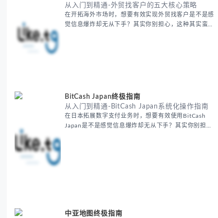
从入门到精通-外贸找客户的五大核心策略
在开拓海外市场时，想要有效实现外贸找客户是不是感
觉信息爆炸却无从下手？其实你别担心，这种其实蛮多
人经历过的。 本期我们将为你梳理清晰思路，提供一
套经过实战检验的外贸找客户方法论，帮助你少走弯
路，更快看到效果。 无论你是新手起步还是寻求突
破，我们将从基础要点到进阶策略，系统性地为你拆
解。主要内容包括： - 精准定位目标客户群体 - 高效利
用B2B平台和搜索引擎
BitCash Japan终极指南
从入门到精通-BitCash Japan系统化操作指南
在日本拓展数字支付业务时，想要有效使用BitCash
Japan是不是感觉信息爆炸却无从下手？其实你别担
心，这种困扰很多企业都经历过。 本期我们将为你梳
理清晰思路，提供一套经过实战检验的BitCash Japan
运营方法论，帮助你少走弯路，更快实现业务增长。
无论你是新手起步还是寻求突破，我们将从基础要点到
进阶策略，系统性地为你拆解。主要内容包括： -
BitCash
中亚地图终极指南