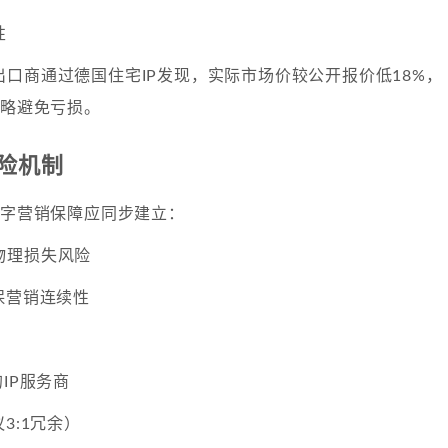
性
口商通过德国住宅IP发现，实际市场价较公开报价低18%，
策略避免亏损。
险机制
数字营销保障应同步建立：
物理损失风险
保营销连续性
IP服务商
3:1冗余）