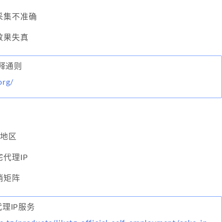
采集不准确
效果失真
释通则
org/
：
在地区
代理IP
销矩阵
代理IP服务