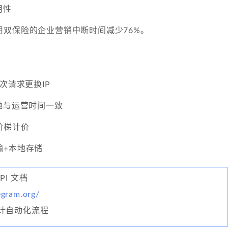
用性
用双保险的企业营销中断时间减少76%。
次请求更换IP
地与运营时间一致
阶梯计价
输+本地存储
API 文档
legram.org/
计自动化流程