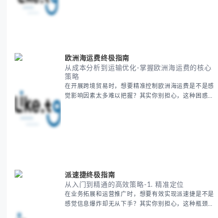
地理知识，提供一套实用的地图工具使用技巧，帮助你
快速建立空间认知框架。 无论你是商务人士、学者还
是旅行爱好者，我们将从基础地理要素到进阶应用技
巧，全方位为你解析。主要内容包括： - 中亚五国核心
地理特征速览 -
欧洲海运费终极指南
从成本分析到运输优化-掌握欧洲海运费的核心
策略
在开展跨境贸易时，想要精准控制欧洲海运费是不是感
觉影响因素太多难以把握？其实你别担心，这种困惑很
多外贸从业者都经历过。 本期我们将为你系统解析欧
洲海运费的组成要素，提供一套经过市场验证的降本增
效方法论，帮助你优化供应链成本结构。 无论你是初
次接触海运还是希望提升成本效益，我们将从基础概念
到实操技巧进行全面拆解。主要内容包括： - 欧洲海运
费的五大核心构成要素 -
派速捷终极指南
从入门到精通的高效策略-1. 精准定位
在业务拓展和运营推广时，想要有效实现派速捷是不是
感觉信息爆炸却无从下手？其实你别担心，这种瓶颈阶
段是绝大多数团队都经历过的。 本期我们将为你梳理