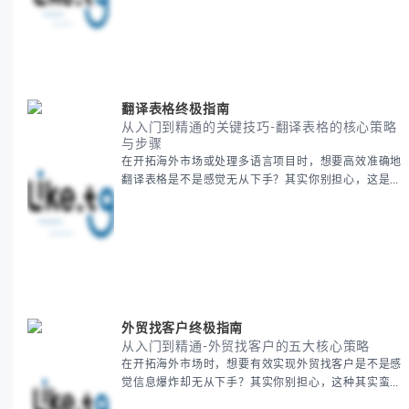
梳理泰国新年文化精髓，提供一套完整的人文体验策
略，帮助你避开游客陷阱，获得原汁原味的节庆体验。
无论你是首次参与还是寻求深度玩法，我们将从基础认
知到高阶玩法全方位为你解析。主要内容包括： - 泰国
新年核心文化解读 -
翻译表格终极指南
从入门到精通的关键技巧-翻译表格的核心策略
与步骤
在开拓海外市场或处理多语言项目时，想要高效准确地
翻译表格是不是感觉无从下手？其实你别担心，这是许
多国际业务拓展者都会遇到的挑战。 本期我们将为你
提供一套经过实战检验的翻译表格方法论，帮助你突破
语言障碍，提升工作效率。 无论你是初次接触还是寻
求优化，我们将系统性地为你拆解关键步骤。主要内容
包括： - 翻译表格前的准备工作 - 核心翻译方法与工具
选择 -
外贸找客户终极指南
从入门到精通-外贸找客户的五大核心策略
在开拓海外市场时，想要有效实现外贸找客户是不是感
觉信息爆炸却无从下手？其实你别担心，这种其实蛮多
人经历过的。 本期我们将为你梳理清晰思路，提供一