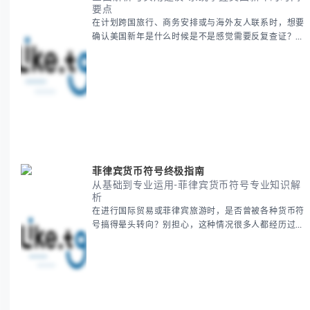
要点
在计划跨国旅行、商务安排或与海外友人联系时，想要
确认美国新年是什么时候是不是感觉需要反复查证？其
实你别担心，这种时区和文化差异带来的困惑很多人都
会遇到。 本期我们将为你全面解析美国新年的时间系
统，并提供跨时区协调的实用技巧，帮助你准确掌握日
期、避开错误认知。 无论你是安排国际会议还是准备
新年祝福，我们将从基础概念到特殊情况应对，系统性
地为你拆解。主要内容包括： -
菲律宾货币符号终极指南
从基础到专业运用-菲律宾货币符号专业知识解
析
在进行国际贸易或菲律宾旅游时，是否曾被各种货币符
号搞得晕头转向？别担心，这种情况很多人都经历过。
本指南将为你全面解析菲律宾货币符号的规范用法、输
入技巧和常见应用场景，帮助你避免金融交流中的尴尬
错误。 无论你是商务人士、旅行者还是对菲律宾文化
感兴趣的学习者，我们都会系统性地为你讲解： - 菲律
宾比索的标准符号与书写规范 - 在不同设备上输入₱符
号的实用方法 -