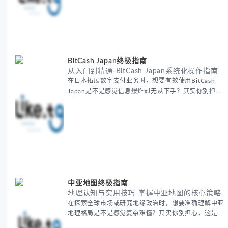
套经过实战检验的外贸找客户方法论，帮助你少走弯
路，更快看到效果。 无论你是新手起步还是寻求突
破，我们将从基础要点到进阶策略，系统性地为你拆
解。主要内容包括： - 精准定位目标客户群体 - 高效利
用B2B平台和搜索引擎
BitCash Japan终极指南
从入门到精通-BitCash Japan系统化操作指南
在日本拓展数字支付业务时，想要有效使用BitCash
Japan是不是感觉信息爆炸却无从下手？其实你别担
心，这种困扰很多企业都经历过。 本期我们将为你梳
理清晰思路，提供一套经过实战检验的BitCash Japan
运营方法论，帮助你少走弯路，更快实现业务增长。
无论你是新手起步还是寻求突破，我们将从基础要点到
进阶策略，系统性地为你拆解。主要内容包括： -
BitCash
中亚地图终极指南
地理认知与实用技巧-掌握中亚地图的核心策略
在探索全球市场或研究地缘政治时，想要准确理解中亚
地理格局是不是感觉复杂难懂？其实你别担心，这是很
多人都会遇到的挑战。 本期我们将为你系统梳理中亚