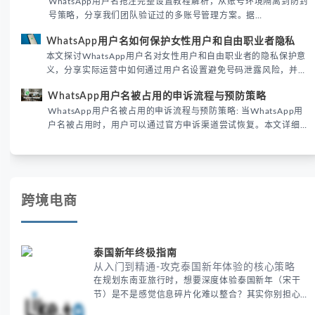
WhatsApp用户名抢注完整设置教程解析，从账号环境隔离到防封
号策略，分享我们团队验证过的多账号管理方案。据
DataReportal 2026趋势报告显示，跨境私域运营中账号矩阵稳定
WhatsApp用户名如何保护女性用户和自由职业者隐私
性直接影响转化率。
本文探讨WhatsApp用户名对女性用户和自由职业者的隐私保护意
义，分享实际运营中如何通过用户名设置避免号码泄露风险，并提
供3种安全使用方案。据DataReportal 2026报告显示，隐私保护
WhatsApp用户名被占用的申诉流程与预防策略
已成为全球数字沟通的首要考量。
WhatsApp用户名被占用的申诉流程与预防策略: 当WhatsApp用
户名被占用时，用户可以通过官方申诉渠道尝试恢复。本文详细解
析申诉步骤、预防措施及常见问题，帮助用户有效管理WhatsApp
账号安全。
跨境电商
泰国新年终极指南
从入门到精通-攻克泰国新年体验的核心策略
在规划东南亚旅行时，想要深度体验泰国新年（宋干
节）是不是感觉信息碎片化难以整合？其实你别担心，
这种情况很多旅行者都经历过。 本期我们将为你系统