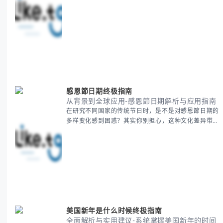
清晰思路，提供一套经过实战检验的派速捷方法论，帮
助你少走弯路，更快看到增长效果。 无论你是新手起
步还是寻求突破，我们将从基础要点到进阶策略，系统
性地为你拆解。主要内容包括： - 目标市场与用户画像
精准定义 -
感恩節日期终极指南
从背景到全球应用-感恩節日期解析与应用指南
在研究不同国家的传统节日时，是不是对感恩節日期的
多样变化感到困惑？其实你别担心，这种文化差异带来
的疑问是完全正常的。 本期我们将为你系统梳理感恩
節的历史由来、不同国家地区的日期差异，以及日期背
后的文化意义。帮助你清晰掌握这个重要节日的各方面
知识。 无论你是文化研究者、国际商务人士还是单纯
对节日感兴趣，本文将从基础到应用为你全面解析。主
要内容包括： - 感恩節历史起源与背景
美国新年是什么时候终极指南
全面解析与实用建议-系统掌握美国新年的时间