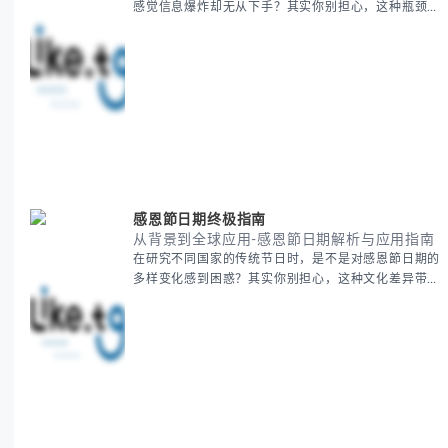
感觉信息爆炸却无从下手？其实你别担心，这种瓶颈阶
段是绝大多数团队都经历过的。 本期我们将为你梳理
清晰思路，提供一套经过实战检验的派速捷方法论，帮
助你少走弯路，更快看到增长效果。 无论你是新手起
步还是寻求突破，我们将从基础要点到进阶策略，系统
性地为你拆解。主要内容包括： - 目标市场与用户画像
精准定义 -
感恩節日期终极指南
从背景到全球应用-感恩節日期解析与应用指南
在研究不同国家的传统节日时，是不是对感恩節日期的
多样变化感到困惑？其实你别担心，这种文化差异带来
的疑问是完全正常的。 本期我们将为你系统梳理感恩
節的历史由来、不同国家地区的日期差异，以及日期背
后的文化意义。帮助你清晰掌握这个重要节日的各方面
知识。 无论你是文化研究者、国际商务人士还是单纯
对节日感兴趣，本文将从基础到应用为你全面解析。主
要内容包括： - 感恩節历史起源与背景