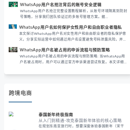
运营实战经验，解析两者在触达效率、账号安全及客户管理中的实
WhatsApp用户名抢注背后的账号安全逻辑
际差异，帮助团队优化WhatsApp营销策略。
WhatsApp用户名抢注完整设置教程解析，从账号环境隔离到防封
号策略，分享我们团队验证过的多账号管理方案。据
DataReportal 2026趋势报告显示，跨境私域运营中账号矩阵稳定
WhatsApp用户名如何保护女性用户和自由职业者隐私
性直接影响转化率。
本文探讨WhatsApp用户名对女性用户和自由职业者的隐私保护意
义，分享实际运营中如何通过用户名设置避免号码泄露风险，并提
供3种安全使用方案。据DataReportal 2026报告显示，隐私保护
WhatsApp用户名被占用的申诉流程与预防策略
已成为全球数字沟通的首要考量。
WhatsApp用户名被占用的申诉流程与预防策略: 当WhatsApp用
户名被占用时，用户可以通过官方申诉渠道尝试恢复。本文详细解
析申诉步骤、预防措施及常见问题，帮助用户有效管理WhatsApp
账号安全。
跨境电商
泰国新年终极指南
从入门到精通-攻克泰国新年体验的核心策略
在规划东南亚旅行时，想要深度体验泰国新年（宋干