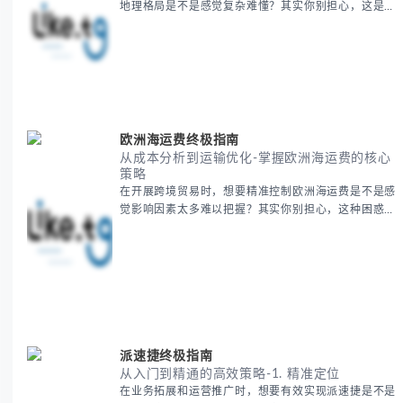
地理格局是不是感觉复杂难懂？其实你别担心，这是很
多人都会遇到的挑战。 本期我们将为你系统梳理中亚
地理知识，提供一套实用的地图工具使用技巧，帮助你
快速建立空间认知框架。 无论你是商务人士、学者还
是旅行爱好者，我们将从基础地理要素到进阶应用技
巧，全方位为你解析。主要内容包括： - 中亚五国核心
地理特征速览 -
欧洲海运费终极指南
从成本分析到运输优化-掌握欧洲海运费的核心
策略
在开展跨境贸易时，想要精准控制欧洲海运费是不是感
觉影响因素太多难以把握？其实你别担心，这种困惑很
多外贸从业者都经历过。 本期我们将为你系统解析欧
洲海运费的组成要素，提供一套经过市场验证的降本增
效方法论，帮助你优化供应链成本结构。 无论你是初
次接触海运还是希望提升成本效益，我们将从基础概念
到实操技巧进行全面拆解。主要内容包括： - 欧洲海运
费的五大核心构成要素 -
派速捷终极指南
从入门到精通的高效策略-1. 精准定位
在业务拓展和运营推广时，想要有效实现派速捷是不是