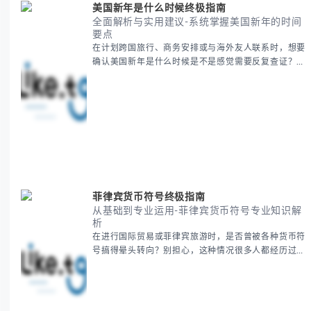
美国新年是什么时候终极指南
全面解析与实用建议-系统掌握美国新年的时间
要点
在计划跨国旅行、商务安排或与海外友人联系时，想要
确认美国新年是什么时候是不是感觉需要反复查证？其
实你别担心，这种时区和文化差异带来的困惑很多人都
会遇到。 本期我们将为你全面解析美国新年的时间系
统，并提供跨时区协调的实用技巧，帮助你准确掌握日
期、避开错误认知。 无论你是安排国际会议还是准备
新年祝福，我们将从基础概念到特殊情况应对，系统性
地为你拆解。主要内容包括： -
菲律宾货币符号终极指南
从基础到专业运用-菲律宾货币符号专业知识解
析
在进行国际贸易或菲律宾旅游时，是否曾被各种货币符
号搞得晕头转向？别担心，这种情况很多人都经历过。
本指南将为你全面解析菲律宾货币符号的规范用法、输
入技巧和常见应用场景，帮助你避免金融交流中的尴尬
错误。 无论你是商务人士、旅行者还是对菲律宾文化
感兴趣的学习者，我们都会系统性地为你讲解： - 菲律