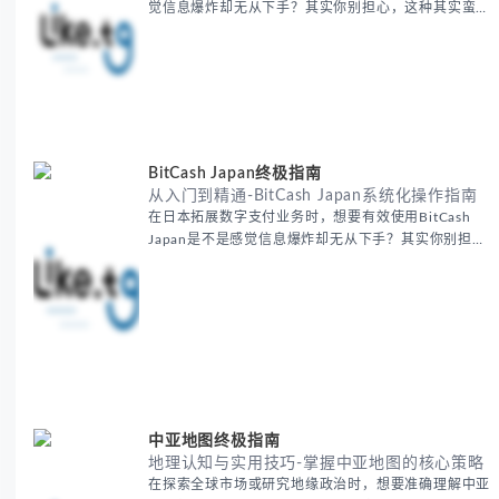
觉信息爆炸却无从下手？其实你别担心，这种其实蛮多
人经历过的。 本期我们将为你梳理清晰思路，提供一
套经过实战检验的外贸找客户方法论，帮助你少走弯
路，更快看到效果。 无论你是新手起步还是寻求突
破，我们将从基础要点到进阶策略，系统性地为你拆
解。主要内容包括： - 精准定位目标客户群体 - 高效利
用B2B平台和搜索引擎
BitCash Japan终极指南
从入门到精通-BitCash Japan系统化操作指南
在日本拓展数字支付业务时，想要有效使用BitCash
Japan是不是感觉信息爆炸却无从下手？其实你别担
心，这种困扰很多企业都经历过。 本期我们将为你梳
理清晰思路，提供一套经过实战检验的BitCash Japan
运营方法论，帮助你少走弯路，更快实现业务增长。
无论你是新手起步还是寻求突破，我们将从基础要点到
进阶策略，系统性地为你拆解。主要内容包括： -
BitCash
中亚地图终极指南
地理认知与实用技巧-掌握中亚地图的核心策略
在探索全球市场或研究地缘政治时，想要准确理解中亚