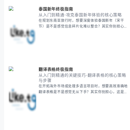
泰国新年终极指南
从入门到精通-攻克泰国新年体验的核心策略
在规划东南亚旅行时，想要深度体验泰国新年（宋干
节）是不是感觉信息碎片化难以整合？其实你别担心，
这种情况很多旅行者都经历过。 本期我们将为你系统
梳理泰国新年文化精髓，提供一套完整的人文体验策
略，帮助你避开游客陷阱，获得原汁原味的节庆体验。
无论你是首次参与还是寻求深度玩法，我们将从基础认
知到高阶玩法全方位为你解析。主要内容包括： - 泰国
新年核心文化解读 -
翻译表格终极指南
从入门到精通的关键技巧-翻译表格的核心策略
与步骤
在开拓海外市场或处理多语言项目时，想要高效准确地
翻译表格是不是感觉无从下手？其实你别担心，这是许
多国际业务拓展者都会遇到的挑战。 本期我们将为你
提供一套经过实战检验的翻译表格方法论，帮助你突破
语言障碍，提升工作效率。 无论你是初次接触还是寻
求优化，我们将系统性地为你拆解关键步骤。主要内容
包括： - 翻译表格前的准备工作 - 核心翻译方法与工具
选择 -