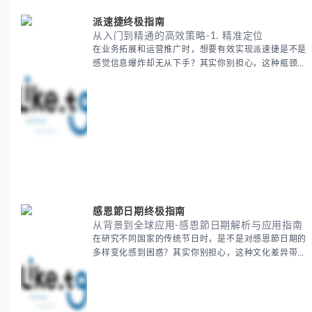
派速捷终极指南
从入门到精通的高效策略-1. 精准定位
在业务拓展和运营推广时，想要有效实现派速捷是不是
感觉信息爆炸却无从下手？其实你别担心，这种瓶颈阶
段是绝大多数团队都经历过的。 本期我们将为你梳理
清晰思路，提供一套经过实战检验的派速捷方法论，帮
助你少走弯路，更快看到增长效果。 无论你是新手起
步还是寻求突破，我们将从基础要点到进阶策略，系统
性地为你拆解。主要内容包括： - 目标市场与用户画像
精准定义 -
感恩節日期终极指南
从背景到全球应用-感恩節日期解析与应用指南
在研究不同国家的传统节日时，是不是对感恩節日期的
多样变化感到困惑？其实你别担心，这种文化差异带来
的疑问是完全正常的。 本期我们将为你系统梳理感恩
節的历史由来、不同国家地区的日期差异，以及日期背
后的文化意义。帮助你清晰掌握这个重要节日的各方面
知识。 无论你是文化研究者、国际商务人士还是单纯