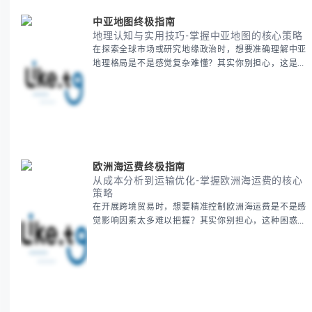
中亚地图终极指南
地理认知与实用技巧-掌握中亚地图的核心策略
在探索全球市场或研究地缘政治时，想要准确理解中亚
地理格局是不是感觉复杂难懂？其实你别担心，这是很
多人都会遇到的挑战。 本期我们将为你系统梳理中亚
地理知识，提供一套实用的地图工具使用技巧，帮助你
快速建立空间认知框架。 无论你是商务人士、学者还
是旅行爱好者，我们将从基础地理要素到进阶应用技
巧，全方位为你解析。主要内容包括： - 中亚五国核心
地理特征速览 -
欧洲海运费终极指南
从成本分析到运输优化-掌握欧洲海运费的核心
策略
在开展跨境贸易时，想要精准控制欧洲海运费是不是感
觉影响因素太多难以把握？其实你别担心，这种困惑很
多外贸从业者都经历过。 本期我们将为你系统解析欧
洲海运费的组成要素，提供一套经过市场验证的降本增
效方法论，帮助你优化供应链成本结构。 无论你是初
次接触海运还是希望提升成本效益，我们将从基础概念
到实操技巧进行全面拆解。主要内容包括： - 欧洲海运
费的五大核心构成要素 -