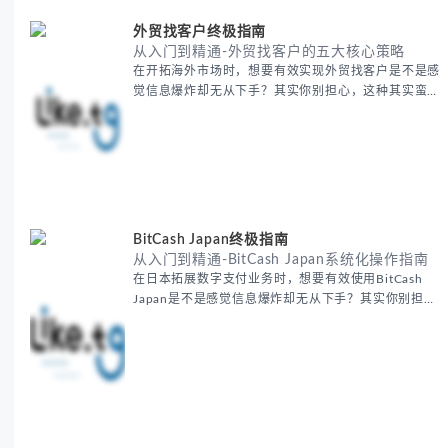
外贸找客户终极指南
从入门到精通-外贸找客户的五大核心策略
在开拓海外市场时，想要有效实现外贸找客户是不是感
觉信息爆炸却无从下手？其实你别担心，这种其实蛮多
人经历过的。 本期我们将为你梳理清晰思路，提供一
套经过实战检验的外贸找客户方法论，帮助你少走弯
路，更快看到效果。 无论你是新手起步还是寻求突
破，我们将从基础要点到进阶策略，系统性地为你拆
解。主要内容包括： - 精准定位目标客户群体 - 高效利
用B2B平台和搜索引擎
BitCash Japan终极指南
从入门到精通-BitCash Japan系统化操作指南
在日本拓展数字支付业务时，想要有效使用BitCash
Japan是不是感觉信息爆炸却无从下手？其实你别担
心，这种困扰很多企业都经历过。 本期我们将为你梳
理清晰思路，提供一套经过实战检验的BitCash Japan
运营方法论，帮助你少走弯路，更快实现业务增长。
无论你是新手起步还是寻求突破，我们将从基础要点到
进阶策略，系统性地为你拆解。主要内容包括： -
BitCash