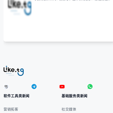
本指南将为你全面解析菲律宾货币符号的规范用法、输
入技巧和常见应用场景，帮助你避免金融交流中的尴尬
错误。 无论你是商务人士、旅行者还是对菲律宾文化
感兴趣的学习者，我们都会系统性地为你讲解： - 菲律
宾比索的标准符号与书写规范 - 在不同设备上输入₱符
号的实用方法 -
软件工具类新闻
基础服务类新闻
营销拓客
社交媒体