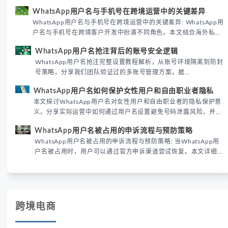
WhatsApp用户名密钥的核心价值、开启步骤及常见误区，帮助跨
WhatsApp用户名与手机号在跨境运营中的关键差异
境团队高效触达目标客户。
WhatsApp用户名与手机号在跨境运营中的关键差异: WhatsApp用
户名与手机号在跨境客户开发中扮演不同角色。本文结合海外私域
运营实战经验，解析两者在触达效率、账号安全及客户管理中的实
WhatsApp用户名抢注背后的账号安全逻辑
际差异，帮助团队优化WhatsApp营销策略。
WhatsApp用户名抢注完整设置教程解析，从账号环境隔离到防封
号策略，分享我们团队验证过的多账号管理方案。据
DataReportal 2026趋势报告显示，跨境私域运营中账号矩阵稳定
WhatsApp用户名如何保护女性用户和自由职业者隐私
性直接影响转化率。
本文探讨WhatsApp用户名对女性用户和自由职业者的隐私保护意
义，分享实际运营中如何通过用户名设置避免号码泄露风险，并提
供3种安全使用方案。据DataReportal 2026报告显示，隐私保护
WhatsApp用户名被占用的申诉流程与预防策略
已成为全球数字沟通的首要考量。
WhatsApp用户名被占用的申诉流程与预防策略: 当WhatsApp用
户名被占用时，用户可以通过官方申诉渠道尝试恢复。本文详细解
析申诉步骤、预防措施及常见问题，帮助用户有效管理WhatsApp
账号安全。
跨境电商