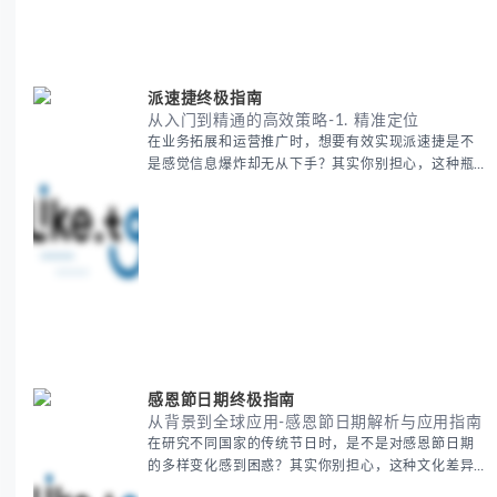
你是初次接触海运还是希望提升成本效益，我们将从
基础概念到实操技巧进行全面拆解。主要内容包括： -
欧洲海运费的五大核心构成要素 -
派速捷终极指南
从入门到精通的高效策略-1. 精准定位
在业务拓展和运营推广时，想要有效实现派速捷是不
是感觉信息爆炸却无从下手？其实你别担心，这种瓶
颈阶段是绝大多数团队都经历过的。 本期我们将为你
梳理清晰思路，提供一套经过实战检验的派速捷方法
论，帮助你少走弯路，更快看到增长效果。 无论你是
新手起步还是寻求突破，我们将从基础要点到进阶策
略，系统性地为你拆解。主要内容包括： - 目标市场
与用户画像精准定义 -
感恩節日期终极指南
从背景到全球应用-感恩節日期解析与应用指南
在研究不同国家的传统节日时，是不是对感恩節日期
的多样变化感到困惑？其实你别担心，这种文化差异
带来的疑问是完全正常的。 本期我们将为你系统梳理