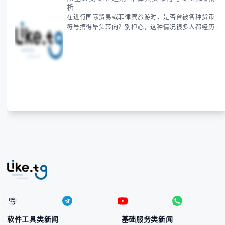
析
在进行国际贸易或菲律宾旅游时，是否曾被各种货币
符号搞得晕头转向？别担心，这种情况很多人都经历
过。 本指南将为你全面解析菲律宾货币符号的规范用
法、输入技巧和常见应用场景，帮助你避免金融交流
中的尴尬错误。 无论你是商务人士、旅行者还是对菲
律宾文化感兴趣的学习者，我们都会系统性地为你讲
解： - 菲律宾比索的标准符号与书写规范 - 在不同设
备上输入₱符号的实用方法 -
软件工具类新闻
基础服务类新闻