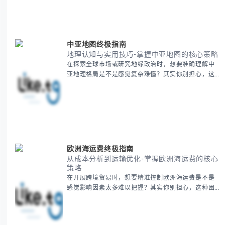
到进阶策略，系统性地为你拆解。主要内容包括： -
BitCash
中亚地图终极指南
地理认知与实用技巧-掌握中亚地图的核心策略
在探索全球市场或研究地缘政治时，想要准确理解中
亚地理格局是不是感觉复杂难懂？其实你别担心，这
是很多人都会遇到的挑战。 本期我们将为你系统梳理
中亚地理知识，提供一套实用的地图工具使用技巧，
帮助你快速建立空间认知框架。 无论你是商务人士、
学者还是旅行爱好者，我们将从基础地理要素到进阶
应用技巧，全方位为你解析。主要内容包括： - 中亚
五国核心地理特征速览 -
欧洲海运费终极指南
从成本分析到运输优化-掌握欧洲海运费的核心
策略
在开展跨境贸易时，想要精准控制欧洲海运费是不是
感觉影响因素太多难以把握？其实你别担心，这种困
惑很多外贸从业者都经历过。 本期我们将为你系统解
析欧洲海运费的组成要素，提供一套经过市场验证的
降本增效方法论，帮助你优化供应链成本结构。 无论