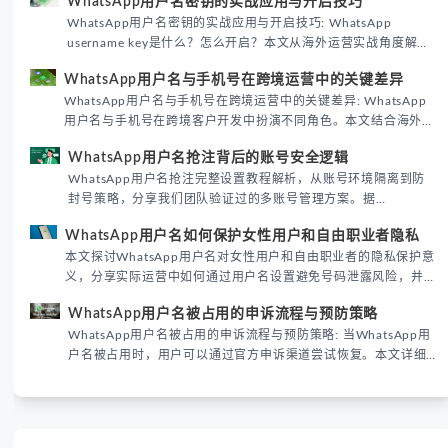
WhatsApp用户名密钥的实战应用与开启技巧
WhatsApp用户名密钥的实战应用与开启技巧: WhatsApp
username key是什么？怎么开启？本文从海外运营实战角度解析
WhatsApp用户名密钥的核心价值、开启步骤及常见误区，帮助跨
WhatsApp用户名与手机号在跨境运营中的关键差异
境团队高效触达目标客户。
WhatsApp用户名与手机号在跨境运营中的关键差异: WhatsApp
用户名与手机号在跨境客户开发中扮演不同角色。本文结合海外私
域运营实战经验，解析两者在触达效率、账号安全及客户管理中的
WhatsApp用户名抢注背后的账号安全逻辑
实际差异，帮助团队优化WhatsApp营销策略。
WhatsApp用户名抢注完整设置教程解析，从账号环境隔离到防
封号策略，分享我们团队验证过的多账号管理方案。据
DataReportal 2026趋势报告显示，跨境私域运营中账号矩阵稳
WhatsApp用户名如何保护女性用户和自由职业者隐私
定性直接影响转化率。
本文探讨WhatsApp用户名对女性用户和自由职业者的隐私保护意
义，分享实际运营中如何通过用户名设置避免号码泄露风险，并提
供3种安全使用方案。据DataReportal 2026报告显示，隐私保护
WhatsApp用户名被占用的申诉流程与预防策略
已成为全球数字沟通的首要考量。
WhatsApp用户名被占用的申诉流程与预防策略: 当WhatsApp用
户名被占用时，用户可以通过官方申诉渠道尝试恢复。本文详细
解析申诉步骤、预防措施及常见问题，帮助用户有效管理
WhatsApp账号安全。