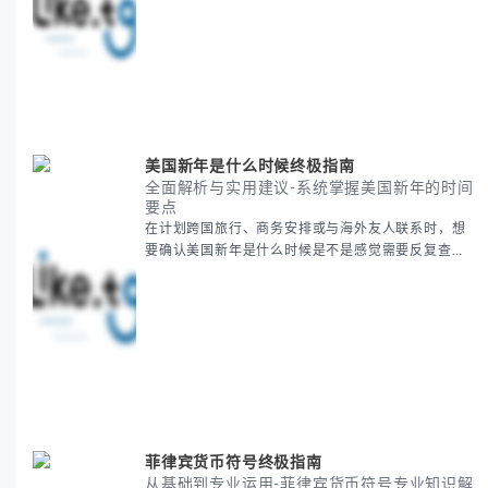
感恩節的历史由来、不同国家地区的日期差异，以及
日期背后的文化意义。帮助你清晰掌握这个重要节日
的各方面知识。 无论你是文化研究者、国际商务人士
还是单纯对节日感兴趣，本文将从基础到应用为你全
面解析。主要内容包括： - 感恩節历史起源与背景
美国新年是什么时候终极指南
全面解析与实用建议-系统掌握美国新年的时间
要点
在计划跨国旅行、商务安排或与海外友人联系时，想
要确认美国新年是什么时候是不是感觉需要反复查
证？其实你别担心，这种时区和文化差异带来的困惑
很多人都会遇到。 本期我们将为你全面解析美国新年
的时间系统，并提供跨时区协调的实用技巧，帮助你
准确掌握日期、避开错误认知。 无论你是安排国际会
议还是准备新年祝福，我们将从基础概念到特殊情况
应对，系统性地为你拆解。主要内容包括： -
菲律宾货币符号终极指南
从基础到专业运用-菲律宾货币符号专业知识解