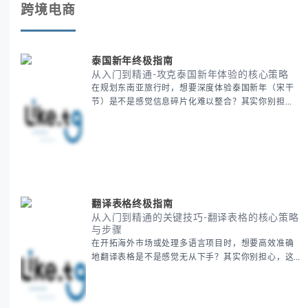
跨境电商
泰国新年终极指南
从入门到精通-攻克泰国新年体验的核心策略
在规划东南亚旅行时，想要深度体验泰国新年（宋干
节）是不是感觉信息碎片化难以整合？其实你别担
心，这种情况很多旅行者都经历过。 本期我们将为你
系统梳理泰国新年文化精髓，提供一套完整的人文体
验策略，帮助你避开游客陷阱，获得原汁原味的节庆
体验。 无论你是首次参与还是寻求深度玩法，我们将
从基础认知到高阶玩法全方位为你解析。主要内容包
括： - 泰国新年核心文化解读 -
翻译表格终极指南
从入门到精通的关键技巧-翻译表格的核心策略
与步骤
在开拓海外市场或处理多语言项目时，想要高效准确
地翻译表格是不是感觉无从下手？其实你别担心，这
是许多国际业务拓展者都会遇到的挑战。 本期我们将
为你提供一套经过实战检验的翻译表格方法论，帮助
你突破语言障碍，提升工作效率。 无论你是初次接触