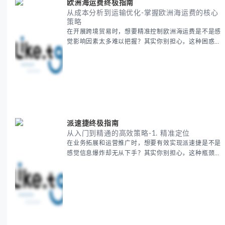
欧洲海运费终极指南
从成本分析到运输优化-掌握欧洲海运费的核心
策略
在开展跨境贸易时，想要精准控制欧洲海运费是不是感
觉影响因素太多难以把握？其实你别担心，这种困惑很
多外贸从业者都经历过。 本期我们将为你系统解析欧
洲海运费的组成要素，提供一套经过市场验证的降本增
效方法论，帮助你优化供应链成本结构。 无论你是初
次接触海运还是希望提升成本效益，我们将从基础概念
到实操技巧进行全面拆解。主要内容包括： - 欧洲海运
费的五大核心构成要素 -
派速捷终极指南
从入门到精通的高效策略-1. 精准定位
在业务拓展和运营推广时，想要有效实现派速捷是不是
感觉信息爆炸却无从下手？其实你别担心，这种瓶颈阶
段是绝大多数团队都经历过的。 本期我们将为你梳理
清晰思路，提供一套经过实战检验的派速捷方法论，帮
助你少走弯路，更快看到增长效果。 无论你是新手起
步还是寻求突破，我们将从基础要点到进阶策略，系统
性地为你拆解。主要内容包括： - 目标市场与用户画像
精准定义 -