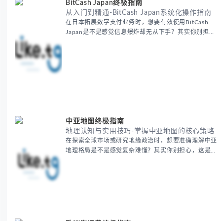
BitCash Japan终极指南
从入门到精通-BitCash Japan系统化操作指南
在日本拓展数字支付业务时，想要有效使用BitCash
Japan是不是感觉信息爆炸却无从下手？其实你别担
心，这种困扰很多企业都经历过。 本期我们将为你梳
理清晰思路，提供一套经过实战检验的BitCash Japan
运营方法论，帮助你少走弯路，更快实现业务增长。
无论你是新手起步还是寻求突破，我们将从基础要点到
进阶策略，系统性地为你拆解。主要内容包括： -
BitCash
中亚地图终极指南
地理认知与实用技巧-掌握中亚地图的核心策略
在探索全球市场或研究地缘政治时，想要准确理解中亚
地理格局是不是感觉复杂难懂？其实你别担心，这是很
多人都会遇到的挑战。 本期我们将为你系统梳理中亚
地理知识，提供一套实用的地图工具使用技巧，帮助你
快速建立空间认知框架。 无论你是商务人士、学者还
是旅行爱好者，我们将从基础地理要素到进阶应用技
巧，全方位为你解析。主要内容包括： - 中亚五国核心
地理特征速览 -