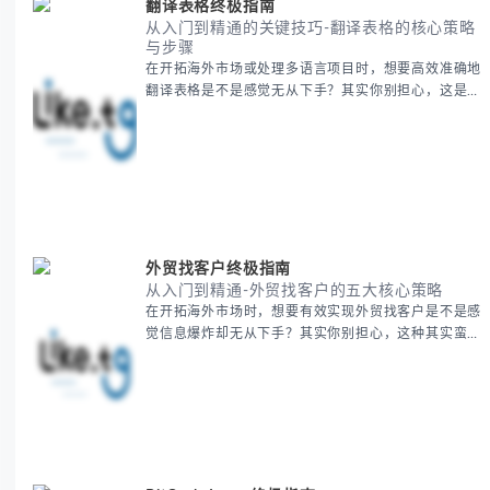
翻译表格终极指南
从入门到精通的关键技巧-翻译表格的核心策略
与步骤
在开拓海外市场或处理多语言项目时，想要高效准确地
翻译表格是不是感觉无从下手？其实你别担心，这是许
多国际业务拓展者都会遇到的挑战。 本期我们将为你
提供一套经过实战检验的翻译表格方法论，帮助你突破
语言障碍，提升工作效率。 无论你是初次接触还是寻
求优化，我们将系统性地为你拆解关键步骤。主要内容
包括： - 翻译表格前的准备工作 - 核心翻译方法与工具
选择 -
外贸找客户终极指南
从入门到精通-外贸找客户的五大核心策略
在开拓海外市场时，想要有效实现外贸找客户是不是感
觉信息爆炸却无从下手？其实你别担心，这种其实蛮多
人经历过的。 本期我们将为你梳理清晰思路，提供一
套经过实战检验的外贸找客户方法论，帮助你少走弯
路，更快看到效果。 无论你是新手起步还是寻求突
破，我们将从基础要点到进阶策略，系统性地为你拆
解。主要内容包括： - 精准定位目标客户群体 - 高效利
用B2B平台和搜索引擎