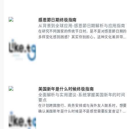
感恩節日期终极指南
从背景到全球应用-感恩節日期解析与应用指南
在研究不同国家的传统节日时，是不是对感恩節日期的
多样变化感到困惑？其实你别担心，这种文化差异带来
的疑问是完全正常的。 本期我们将为你系统梳理感恩
節的历史由来、不同国家地区的日期差异，以及日期背
后的文化意义。帮助你清晰掌握这个重要节日的各方面
知识。 无论你是文化研究者、国际商务人士还是单纯
对节日感兴趣，本文将从基础到应用为你全面解析。主
要内容包括： - 感恩節历史起源与背景
美国新年是什么时候终极指南
全面解析与实用建议-系统掌握美国新年的时间
要点
在计划跨国旅行、商务安排或与海外友人联系时，想要
确认美国新年是什么时候是不是感觉需要反复查证？其
实你别担心，这种时区和文化差异带来的困惑很多人都
会遇到。 本期我们将为你全面解析美国新年的时间系
统，并提供跨时区协调的实用技巧，帮助你准确掌握日