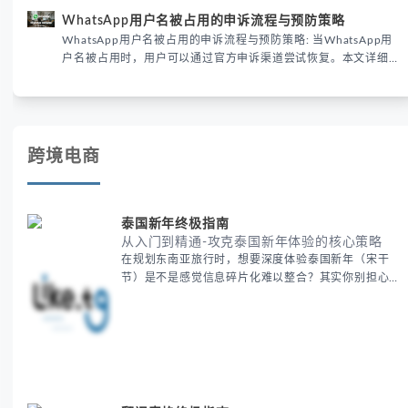
供3种安全使用方案。据DataReportal 2026报告显示，隐私保护
WhatsApp用户名被占用的申诉流程与预防策略
已成为全球数字沟通的首要考量。
WhatsApp用户名被占用的申诉流程与预防策略: 当WhatsApp用
户名被占用时，用户可以通过官方申诉渠道尝试恢复。本文详细解
析申诉步骤、预防措施及常见问题，帮助用户有效管理WhatsApp
账号安全。
跨境电商
泰国新年终极指南
从入门到精通-攻克泰国新年体验的核心策略
在规划东南亚旅行时，想要深度体验泰国新年（宋干
节）是不是感觉信息碎片化难以整合？其实你别担心，
这种情况很多旅行者都经历过。 本期我们将为你系统
梳理泰国新年文化精髓，提供一套完整的人文体验策
略，帮助你避开游客陷阱，获得原汁原味的节庆体验。
无论你是首次参与还是寻求深度玩法，我们将从基础认
知到高阶玩法全方位为你解析。主要内容包括： - 泰国
新年核心文化解读 -