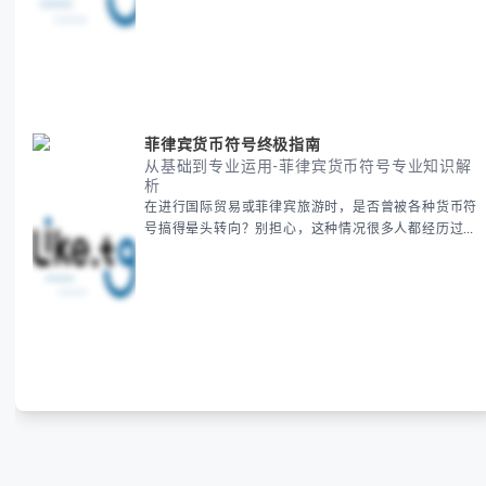
期、避开错误认知。 无论你是安排国际会议还是准备
新年祝福，我们将从基础概念到特殊情况应对，系统性
地为你拆解。主要内容包括： -
菲律宾货币符号终极指南
从基础到专业运用-菲律宾货币符号专业知识解
析
在进行国际贸易或菲律宾旅游时，是否曾被各种货币符
号搞得晕头转向？别担心，这种情况很多人都经历过。
本指南将为你全面解析菲律宾货币符号的规范用法、输
入技巧和常见应用场景，帮助你避免金融交流中的尴尬
错误。 无论你是商务人士、旅行者还是对菲律宾文化
感兴趣的学习者，我们都会系统性地为你讲解： - 菲律
宾比索的标准符号与书写规范 - 在不同设备上输入₱符
号的实用方法 -