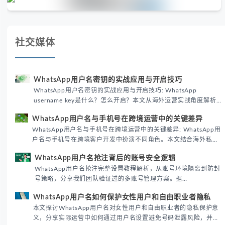
社交媒体
WhatsApp用户名密钥的实战应用与开启技巧
WhatsApp用户名密钥的实战应用与开启技巧: WhatsApp
username key是什么？怎么开启？本文从海外运营实战角度解析
WhatsApp用户名密钥的核心价值、开启步骤及常见误区，帮助跨
WhatsApp用户名与手机号在跨境运营中的关键差异
境团队高效触达目标客户。
WhatsApp用户名与手机号在跨境运营中的关键差异: WhatsApp用
户名与手机号在跨境客户开发中扮演不同角色。本文结合海外私域
运营实战经验，解析两者在触达效率、账号安全及客户管理中的实
WhatsApp用户名抢注背后的账号安全逻辑
际差异，帮助团队优化WhatsApp营销策略。
WhatsApp用户名抢注完整设置教程解析，从账号环境隔离到防封
号策略，分享我们团队验证过的多账号管理方案。据
DataReportal 2026趋势报告显示，跨境私域运营中账号矩阵稳定
WhatsApp用户名如何保护女性用户和自由职业者隐私
性直接影响转化率。
本文探讨WhatsApp用户名对女性用户和自由职业者的隐私保护意
义，分享实际运营中如何通过用户名设置避免号码泄露风险，并提