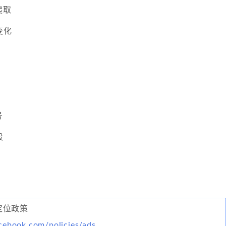
爬取
变化
号
段
告定位政策
cebook.com/policies/ads