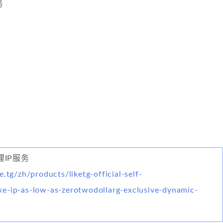
务
代理IP服务
e.tg/zh/products/liketg-official-self-
e-ip-as-low-as-zerotwodollarg-exclusive-dynamic-