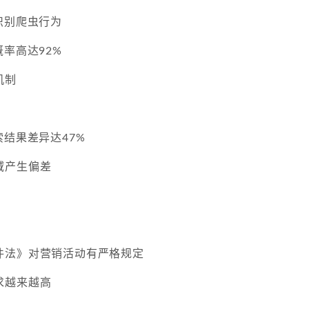
识别爬虫行为
概率高达92%
机制
索结果差异达47%
域产生偏差
件法》对营销活动有严格规定
求越来越高