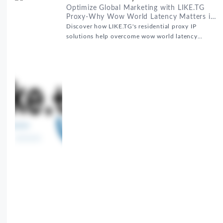
Optimize Global Marketing with LIKE.TG
Proxy-Why Wow World Latency Matters in
Global Marketing
Discover how LIKE.TG's residential proxy IP
solutions help overcome wow world latency
challenges in global marketing campaigns with
35M+ clean IPs.