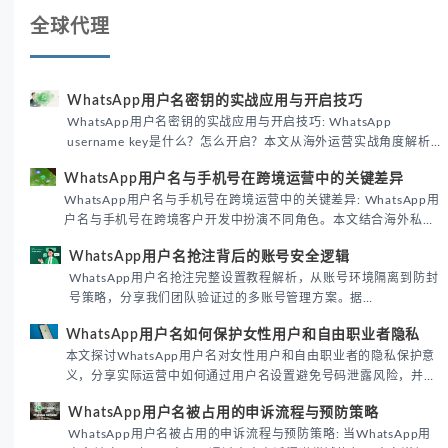
全球代理
WhatsApp用户名密钥的实战应用与开启技巧
WhatsApp用户名密钥的实战应用与开启技巧: WhatsApp
username key是什么？怎么开启？本文从海外运营实战角度解析
WhatsApp用户名密钥的核心价值、开启步骤及常见误区，帮助跨
WhatsApp用户名与手机号在跨境运营中的关键差异
境团队高效触达目标客户。
WhatsApp用户名与手机号在跨境运营中的关键差异: WhatsApp用
户名与手机号在跨境客户开发中扮演不同角色。本文结合海外私域
运营实战经验，解析两者在触达效率、账号安全及客户管理中的实
WhatsApp用户名抢注背后的账号安全逻辑
际差异，帮助团队优化WhatsApp营销策略。
WhatsApp用户名抢注完整设置教程解析，从账号环境隔离到防封
号策略，分享我们团队验证过的多账号管理方案。据
DataReportal 2026趋势报告显示，跨境私域运营中账号矩阵稳定
WhatsApp用户名如何保护女性用户和自由职业者隐私
性直接影响转化率。
本文探讨WhatsApp用户名对女性用户和自由职业者的隐私保护意
义，分享实际运营中如何通过用户名设置避免号码泄露风险，并提
供3种安全使用方案。据DataReportal 2026报告显示，隐私保护
WhatsApp用户名被占用的申诉流程与预防策略
已成为全球数字沟通的首要考量。
WhatsApp用户名被占用的申诉流程与预防策略: 当WhatsApp用