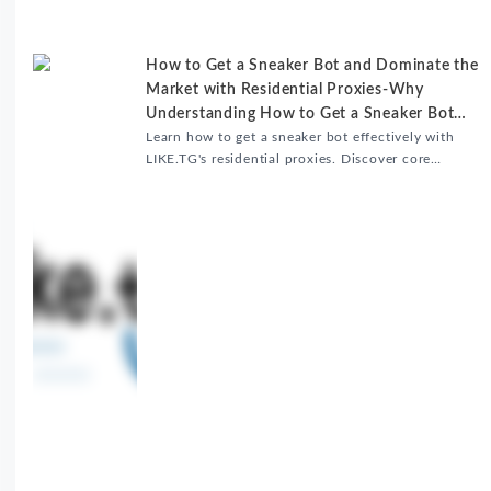
升内容发布效率。
How to Get a Sneaker Bot and Dominate the
Market with Residential Proxies-Why
Understanding How to Get a Sneaker Bot
Matters
Learn how to get a sneaker bot effectively with
LIKE.TG's residential proxies. Discover core
benefits, use cases, and solutions for global
sneaker copping.