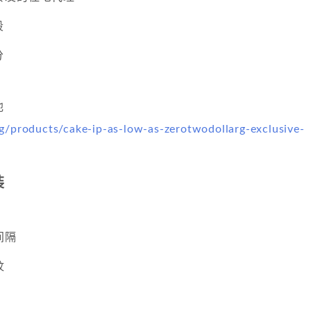
段
分
池
tg/products/cake-ip-as-low-as-zerotwodollarg-exclusive-
装
间隔
纹