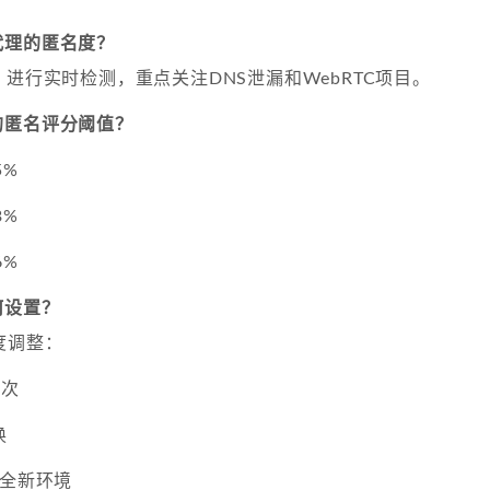
代理的匿名度？
.net 进行实时检测，重点关注DNS泄漏和WebRTC项目。
的匿名评分阈值？
5%
3%
6%
何设置？
度调整：
/次
换
+全新环境