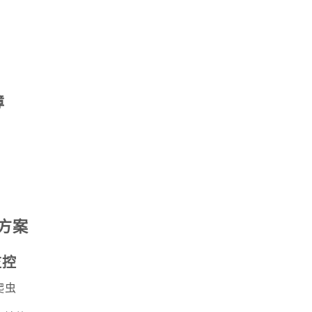
障
方案
监控
爬虫