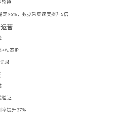
P轮换
分稳定96%，数据采集速度提升5倍
号运营
险
+动态IP
号记录
证
扰
式验证
率提升37%