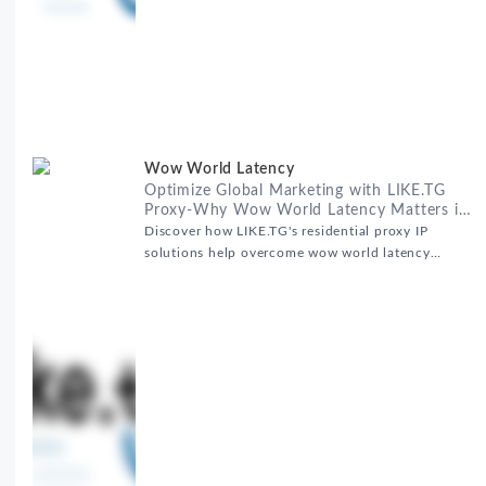
Wow World Latency
Optimize Global Marketing with LIKE.TG
Proxy-Why Wow World Latency Matters in
Global Marketing
Discover how LIKE.TG's residential proxy IP
solutions help overcome wow world latency
challenges in global marketing campaigns with
35M+ clean IPs.