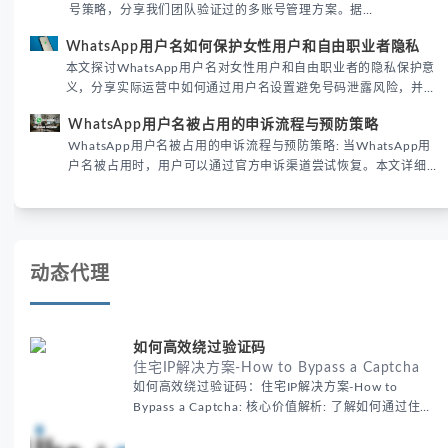
号策略，分享我们团队验证过的多账号管理方案。据
DataReportal 2026趋势报告显示，跨境私域运营中账号矩阵稳定
WhatsApp用户名如何保护女性用户和自由职业者隐私
性直接影响转化率。
本文探讨WhatsApp用户名对女性用户和自由职业者的隐私保护意
义，分享实际运营中如何通过用户名设置避免号码泄露风险，并提
供3种安全使用方案。据DataReportal 2026报告显示，隐私保护
WhatsApp用户名被占用的申诉流程与预防策略
已成为全球数字沟通的首要考量。
WhatsApp用户名被占用的申诉流程与预防策略: 当WhatsApp用
户名被占用时，用户可以通过官方申诉渠道尝试恢复。本文详细解
析申诉步骤、预防措施及常见问题，帮助用户有效管理WhatsApp
账号安全。
动态代理
如何高效绕过验证码
住宅IP解决方案-How to Bypass a Captcha
如何高效绕过验证码：住宅IP解决方案-How to
Bypass a Captcha: 核心价值解析: 了解如何通过住宅
代理IP高效绕过验证码，提升出海营销效率。LIKE.TG
提供3500万干净IP池，低至$0.2/G，助力全球业务拓