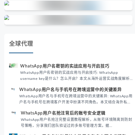
全球代理
WhatsApp用户名密钥的实战应用与开启技巧
WhatsApp用户名密钥的实战应用与开启技巧: WhatsApp
username key是什么？怎么开启？本文从海外运营实战角度解析
WhatsApp用户名密钥的核心价值、开启步骤及常见误区，帮助跨
WhatsApp用户名与手机号在跨境运营中的关键差异
境团队高效触达目标客户。
WhatsApp用户名与手机号在跨境运营中的关键差异: WhatsApp用
户名与手机号在跨境客户开发中扮演不同角色。本文结合海外私域
运营实战经验，解析两者在触达效率、账号安全及客户管理中的实
WhatsApp用户名抢注背后的账号安全逻辑
际差异，帮助团队优化WhatsApp营销策略。
WhatsApp用户名抢注完整设置教程解析，从账号环境隔离到防封
号策略，分享我们团队验证过的多账号管理方案。据
DataReportal 2026趋势报告显示，跨境私域运营中账号矩阵稳定