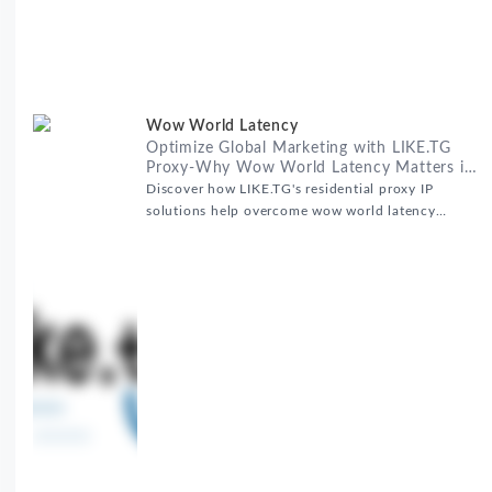
Wow World Latency
Optimize Global Marketing with LIKE.TG
Proxy-Why Wow World Latency Matters in
Global Marketing
Discover how LIKE.TG's residential proxy IP
solutions help overcome wow world latency
challenges in global marketing campaigns with
35M+ clean IPs.