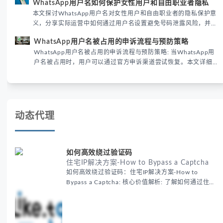
WhatsApp用户名如何保护女性用户和自由职业者隐私
性直接影响转化率。
本文探讨WhatsApp用户名对女性用户和自由职业者的隐私保护意
义，分享实际运营中如何通过用户名设置避免号码泄露风险，并提
供3种安全使用方案。据DataReportal 2026报告显示，隐私保护
WhatsApp用户名被占用的申诉流程与预防策略
已成为全球数字沟通的首要考量。
WhatsApp用户名被占用的申诉流程与预防策略: 当WhatsApp用
户名被占用时，用户可以通过官方申诉渠道尝试恢复。本文详细解
析申诉步骤、预防措施及常见问题，帮助用户有效管理WhatsApp
账号安全。
动态代理
如何高效绕过验证码
住宅IP解决方案-How to Bypass a Captcha
如何高效绕过验证码：住宅IP解决方案-How to
Bypass a Captcha: 核心价值解析: 了解如何通过住宅
代理IP高效绕过验证码，提升出海营销效率。LIKE.TG
提供3500万干净IP池，低至$0.2/G，助力全球业务拓
展。