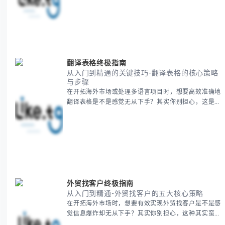
梳理泰国新年文化精髓，提供一套完整的人文体验策
略，帮助你避开游客陷阱，获得原汁原味的节庆体验。
无论你是首次参与还是寻求深度玩法，我们将从基础认
知到高阶玩法全方位为你解析。主要内容包括： - 泰国
新年核心文化解读 -
翻译表格终极指南
从入门到精通的关键技巧-翻译表格的核心策略
与步骤
在开拓海外市场或处理多语言项目时，想要高效准确地
翻译表格是不是感觉无从下手？其实你别担心，这是许
多国际业务拓展者都会遇到的挑战。 本期我们将为你
提供一套经过实战检验的翻译表格方法论，帮助你突破
语言障碍，提升工作效率。 无论你是初次接触还是寻
求优化，我们将系统性地为你拆解关键步骤。主要内容
包括： - 翻译表格前的准备工作 - 核心翻译方法与工具
选择 -
外贸找客户终极指南
从入门到精通-外贸找客户的五大核心策略
在开拓海外市场时，想要有效实现外贸找客户是不是感
觉信息爆炸却无从下手？其实你别担心，这种其实蛮多
人经历过的。 本期我们将为你梳理清晰思路，提供一