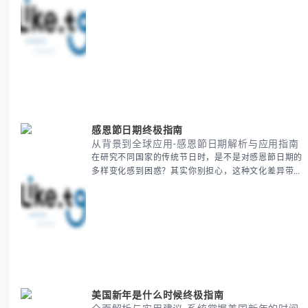
清晰思路，提供一套经过实战检验的派速捷方法论，帮
助你少走弯路，更快看到增长效果。 无论你是新手起
步还是寻求突破，我们将从基础要点到进阶策略，系统
性地为你拆解。主要内容包括： - 目标市场与用户画像
精准定义 -
感恩節日期终极指南
从背景到全球应用-感恩節日期解析与应用指南
在研究不同国家的传统节日时，是不是对感恩節日期的
多样变化感到困惑？其实你别担心，这种文化差异带来
的疑问是完全正常的。 本期我们将为你系统梳理感恩
節的历史由来、不同国家地区的日期差异，以及日期背
后的文化意义。帮助你清晰掌握这个重要节日的各方面
知识。 无论你是文化研究者、国际商务人士还是单纯
对节日感兴趣，本文将从基础到应用为你全面解析。主
要内容包括： - 感恩節历史起源与背景
美国新年是什么时候终极指南