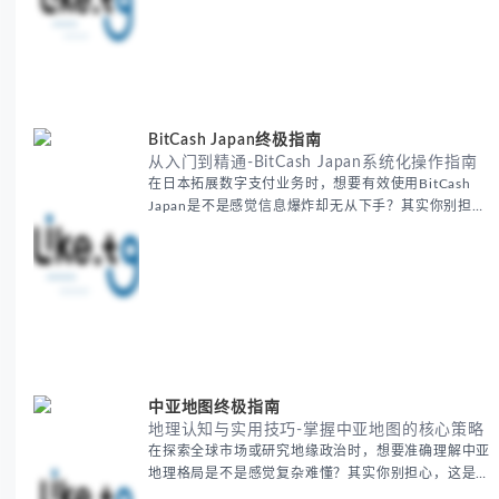
套经过实战检验的外贸找客户方法论，帮助你少走弯
路，更快看到效果。 无论你是新手起步还是寻求突
破，我们将从基础要点到进阶策略，系统性地为你拆
解。主要内容包括： - 精准定位目标客户群体 - 高效利
用B2B平台和搜索引擎
BitCash Japan终极指南
从入门到精通-BitCash Japan系统化操作指南
在日本拓展数字支付业务时，想要有效使用BitCash
Japan是不是感觉信息爆炸却无从下手？其实你别担
心，这种困扰很多企业都经历过。 本期我们将为你梳
理清晰思路，提供一套经过实战检验的BitCash Japan
运营方法论，帮助你少走弯路，更快实现业务增长。
无论你是新手起步还是寻求突破，我们将从基础要点到
进阶策略，系统性地为你拆解。主要内容包括： -
BitCash
中亚地图终极指南
地理认知与实用技巧-掌握中亚地图的核心策略
在探索全球市场或研究地缘政治时，想要准确理解中亚
地理格局是不是感觉复杂难懂？其实你别担心，这是很
多人都会遇到的挑战。 本期我们将为你系统梳理中亚