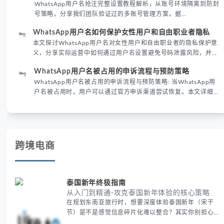
WhatsApp用户名抢注完整设置教程解析，从账号环境隔离到防封
号策略，分享我们团队验证过的多账号管理方案。据
DataReportal 2026趋势报告显示，跨境私域运营中账号矩阵稳定
WhatsApp用户名如何保护女性用户和自由职业者隐私
性直接影响转化率。
本文探讨WhatsApp用户名对女性用户和自由职业者的隐私保护意
义，分享实际运营中如何通过用户名设置避免号码泄露风险，并提
供3种安全使用方案。据DataReportal 2026报告显示，隐私保护
WhatsApp用户名被占用的申诉流程与预防策略
已成为全球数字沟通的首要考量。
WhatsApp用户名被占用的申诉流程与预防策略: 当WhatsApp用
户名被占用时，用户可以通过官方申诉渠道尝试恢复。本文详细解
析申诉步骤、预防措施及常见问题，帮助用户有效管理WhatsApp
账号安全。
跨境电商
泰国新年终极指南
从入门到精通-攻克泰国新年体验的核心策略
在规划东南亚旅行时，想要深度体验泰国新年（宋干
节）是不是感觉信息碎片化难以整合？其实你别担心，
这种情况很多旅行者都经历过。 本期我们将为你系统