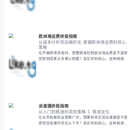
地理知识，提供一套实用的地图工具使用技巧，帮助你
快速建立空间认知框架。 无论你是商务人士、学者还
是旅行爱好者，我们将从基础地理要素到进阶应用技
巧，全方位为你解析。主要内容包括： - 中亚五国核心
地理特征速览 -
欧洲海运费终极指南
从成本分析到运输优化-掌握欧洲海运费的核心
策略
在开展跨境贸易时，想要精准控制欧洲海运费是不是感
觉影响因素太多难以把握？其实你别担心，这种困惑很
多外贸从业者都经历过。 本期我们将为你系统解析欧
洲海运费的组成要素，提供一套经过市场验证的降本增
效方法论，帮助你优化供应链成本结构。 无论你是初
次接触海运还是希望提升成本效益，我们将从基础概念
到实操技巧进行全面拆解。主要内容包括： - 欧洲海运
费的五大核心构成要素 -
派速捷终极指南
从入门到精通的高效策略-1. 精准定位
在业务拓展和运营推广时，想要有效实现派速捷是不是
感觉信息爆炸却无从下手？其实你别担心，这种瓶颈阶
段是绝大多数团队都经历过的。 本期我们将为你梳理