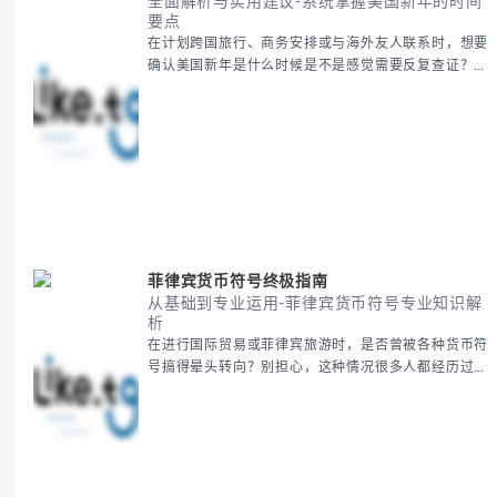
全面解析与实用建议-系统掌握美国新年的时间
要点
在计划跨国旅行、商务安排或与海外友人联系时，想要
确认美国新年是什么时候是不是感觉需要反复查证？其
实你别担心，这种时区和文化差异带来的困惑很多人都
会遇到。 本期我们将为你全面解析美国新年的时间系
统，并提供跨时区协调的实用技巧，帮助你准确掌握日
期、避开错误认知。 无论你是安排国际会议还是准备
新年祝福，我们将从基础概念到特殊情况应对，系统性
地为你拆解。主要内容包括： -
菲律宾货币符号终极指南
从基础到专业运用-菲律宾货币符号专业知识解
析
在进行国际贸易或菲律宾旅游时，是否曾被各种货币符
号搞得晕头转向？别担心，这种情况很多人都经历过。
本指南将为你全面解析菲律宾货币符号的规范用法、输
入技巧和常见应用场景，帮助你避免金融交流中的尴尬
错误。 无论你是商务人士、旅行者还是对菲律宾文化
感兴趣的学习者，我们都会系统性地为你讲解： - 菲律
宾比索的标准符号与书写规范 - 在不同设备上输入₱符