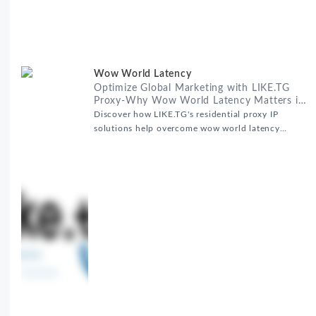
Wow World Latency
Optimize Global Marketing with LIKE.TG
Proxy-Why Wow World Latency Matters in
Global Marketing
Discover how LIKE.TG's residential proxy IP
solutions help overcome wow world latency
challenges in global marketing campaigns with
35M+ clean IPs.