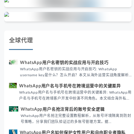
全球代理
WhatsApp用户名密钥的实战应用与开启技巧
WhatsApp用户名密钥的实战应用与开启技巧: WhatsApp
username key是什么？怎么开启？本文从海外运营实战角度解析
WhatsApp用户名密钥的核心价值、开启步骤及常见误区，帮助跨
WhatsApp用户名与手机号在跨境运营中的关键差异
境团队高效触达目标客户。
WhatsApp用户名与手机号在跨境运营中的关键差异: WhatsApp用
户名与手机号在跨境客户开发中扮演不同角色。本文结合海外私域
运营实战经验，解析两者在触达效率、账号安全及客户管理中的实
WhatsApp用户名抢注背后的账号安全逻辑
际差异，帮助团队优化WhatsApp营销策略。
WhatsApp用户名抢注完整设置教程解析，从账号环境隔离到防封
号策略，分享我们团队验证过的多账号管理方案。据
DataReportal 2026趋势报告显示，跨境私域运营中账号矩阵稳定
WhatsApp用户名如何保护女性用户和自由职业者隐私
性直接影响转化率。