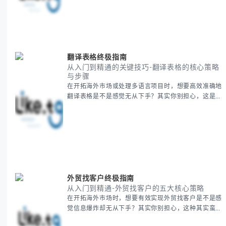
梳理泰国新年文化精髓，提供一套完整的人文体验策
略，帮助你避开游客陷阱，获得原汁原味的节庆体验。
无论你是首次参与还是寻求深度玩法，我们将从基础认
知到高阶玩法全方位为你解析。主要内容包括： - 泰国
新年核心文化解读 -
翻译表格终极指南
从入门到精通的关键技巧-翻译表格的核心策略
与步骤
在开拓海外市场或处理多语言项目时，想要高效准确地
翻译表格是不是感觉无从下手？其实你别担心，这是许
多国际业务拓展者都会遇到的挑战。 本期我们将为你
提供一套经过实战检验的翻译表格方法论，帮助你突破
语言障碍，提升工作效率。 无论你是初次接触还是寻
求优化，我们将系统性地为你拆解关键步骤。主要内容
包括： - 翻译表格前的准备工作 - 核心翻译方法与工具
选择 -
外贸找客户终极指南
从入门到精通-外贸找客户的五大核心策略
在开拓海外市场时，想要有效实现外贸找客户是不是感
觉信息爆炸却无从下手？其实你别担心，这种其实蛮多
人经历过的。 本期我们将为你梳理清晰思路，提供一