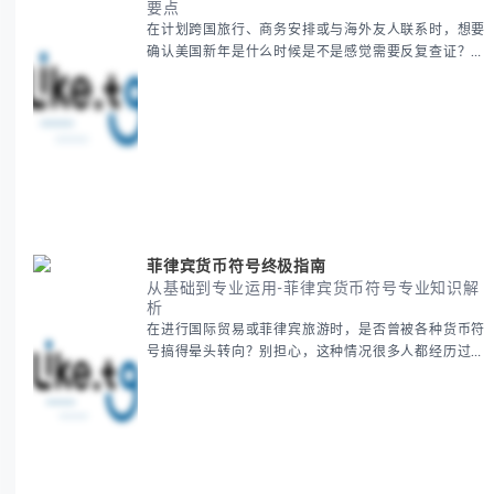
要点
在计划跨国旅行、商务安排或与海外友人联系时，想要
确认美国新年是什么时候是不是感觉需要反复查证？其
实你别担心，这种时区和文化差异带来的困惑很多人都
会遇到。 本期我们将为你全面解析美国新年的时间系
统，并提供跨时区协调的实用技巧，帮助你准确掌握日
期、避开错误认知。 无论你是安排国际会议还是准备
新年祝福，我们将从基础概念到特殊情况应对，系统性
地为你拆解。主要内容包括： -
菲律宾货币符号终极指南
从基础到专业运用-菲律宾货币符号专业知识解
析
在进行国际贸易或菲律宾旅游时，是否曾被各种货币符
号搞得晕头转向？别担心，这种情况很多人都经历过。
本指南将为你全面解析菲律宾货币符号的规范用法、输
入技巧和常见应用场景，帮助你避免金融交流中的尴尬
错误。 无论你是商务人士、旅行者还是对菲律宾文化
感兴趣的学习者，我们都会系统性地为你讲解： - 菲律
宾比索的标准符号与书写规范 - 在不同设备上输入₱符
号的实用方法 -