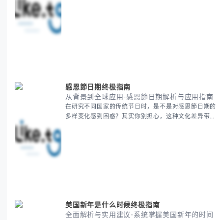
清晰思路，提供一套经过实战检验的派速捷方法论，帮
助你少走弯路，更快看到增长效果。 无论你是新手起
步还是寻求突破，我们将从基础要点到进阶策略，系统
性地为你拆解。主要内容包括： - 目标市场与用户画像
精准定义 -
感恩節日期终极指南
从背景到全球应用-感恩節日期解析与应用指南
在研究不同国家的传统节日时，是不是对感恩節日期的
多样变化感到困惑？其实你别担心，这种文化差异带来
的疑问是完全正常的。 本期我们将为你系统梳理感恩
節的历史由来、不同国家地区的日期差异，以及日期背
后的文化意义。帮助你清晰掌握这个重要节日的各方面
知识。 无论你是文化研究者、国际商务人士还是单纯
对节日感兴趣，本文将从基础到应用为你全面解析。主
要内容包括： - 感恩節历史起源与背景
美国新年是什么时候终极指南
全面解析与实用建议-系统掌握美国新年的时间