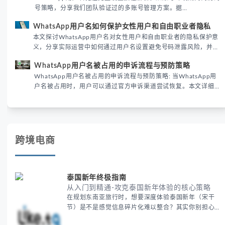
号策略，分享我们团队验证过的多账号管理方案。据
DataReportal 2026趋势报告显示，跨境私域运营中账号矩阵稳定
WhatsApp用户名如何保护女性用户和自由职业者隐私
性直接影响转化率。
本文探讨WhatsApp用户名对女性用户和自由职业者的隐私保护意
义，分享实际运营中如何通过用户名设置避免号码泄露风险，并提
供3种安全使用方案。据DataReportal 2026报告显示，隐私保护
WhatsApp用户名被占用的申诉流程与预防策略
已成为全球数字沟通的首要考量。
WhatsApp用户名被占用的申诉流程与预防策略: 当WhatsApp用
户名被占用时，用户可以通过官方申诉渠道尝试恢复。本文详细解
析申诉步骤、预防措施及常见问题，帮助用户有效管理WhatsApp
账号安全。
跨境电商
泰国新年终极指南
从入门到精通-攻克泰国新年体验的核心策略
在规划东南亚旅行时，想要深度体验泰国新年（宋干
节）是不是感觉信息碎片化难以整合？其实你别担心，
这种情况很多旅行者都经历过。 本期我们将为你系统