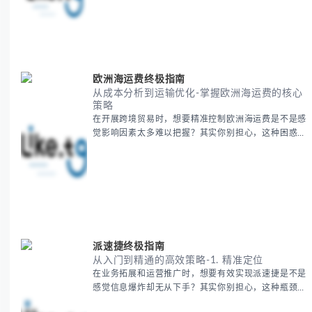
地理知识，提供一套实用的地图工具使用技巧，帮助你
快速建立空间认知框架。 无论你是商务人士、学者还
是旅行爱好者，我们将从基础地理要素到进阶应用技
巧，全方位为你解析。主要内容包括： - 中亚五国核心
地理特征速览 -
欧洲海运费终极指南
从成本分析到运输优化-掌握欧洲海运费的核心
策略
在开展跨境贸易时，想要精准控制欧洲海运费是不是感
觉影响因素太多难以把握？其实你别担心，这种困惑很
多外贸从业者都经历过。 本期我们将为你系统解析欧
洲海运费的组成要素，提供一套经过市场验证的降本增
效方法论，帮助你优化供应链成本结构。 无论你是初
次接触海运还是希望提升成本效益，我们将从基础概念
到实操技巧进行全面拆解。主要内容包括： - 欧洲海运
费的五大核心构成要素 -
派速捷终极指南
从入门到精通的高效策略-1. 精准定位
在业务拓展和运营推广时，想要有效实现派速捷是不是
感觉信息爆炸却无从下手？其实你别担心，这种瓶颈阶
段是绝大多数团队都经历过的。 本期我们将为你梳理