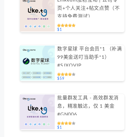
LinkedIn涨粉互动 | 公司专
页+个人关注+帖文点赞（不
支持免费测试）
$1
数字星球 平台会员*1 （补满
99美金送叮当助手*1）
#SJXQVIP
$59
批量群发工具 - 高效群发消
息，精准触达，仅 1 美金
#GN006
$1