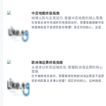
中亚地图终极指南
地理认知与实用技巧-掌握中亚地图的核心策略
在探索全球市场或研究地缘政治时，想要准确理解中亚
地理格局是不是感觉复杂难懂？其实你别担心，这是很
多人都会遇到的挑战。 本期我们将为你系统梳理中亚
地理知识，提供一套实用的地图工具使用技巧，帮助你
快速建立空间认知框架。 无论你是商务人士、学者还
是旅行爱好者，我们将从基础地理要素到进阶应用技
巧，全方位为你解析。主要内容包括： - 中亚五国核心
地理特征速览 -
欧洲海运费终极指南
从成本分析到运输优化-掌握欧洲海运费的核心
策略
在开展跨境贸易时，想要精准控制欧洲海运费是不是感
觉影响因素太多难以把握？其实你别担心，这种困惑很
多外贸从业者都经历过。 本期我们将为你系统解析欧
洲海运费的组成要素，提供一套经过市场验证的降本增
效方法论，帮助你优化供应链成本结构。 无论你是初
次接触海运还是希望提升成本效益，我们将从基础概念
到实操技巧进行全面拆解。主要内容包括： - 欧洲海运