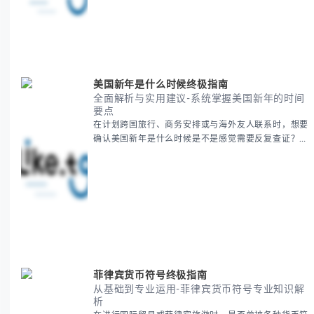
后的文化意义。帮助你清晰掌握这个重要节日的各方面
知识。 无论你是文化研究者、国际商务人士还是单纯
对节日感兴趣，本文将从基础到应用为你全面解析。主
要内容包括： - 感恩節历史起源与背景
美国新年是什么时候终极指南
全面解析与实用建议-系统掌握美国新年的时间
要点
在计划跨国旅行、商务安排或与海外友人联系时，想要
确认美国新年是什么时候是不是感觉需要反复查证？其
实你别担心，这种时区和文化差异带来的困惑很多人都
会遇到。 本期我们将为你全面解析美国新年的时间系
统，并提供跨时区协调的实用技巧，帮助你准确掌握日
期、避开错误认知。 无论你是安排国际会议还是准备
新年祝福，我们将从基础概念到特殊情况应对，系统性
地为你拆解。主要内容包括： -
菲律宾货币符号终极指南
从基础到专业运用-菲律宾货币符号专业知识解
析