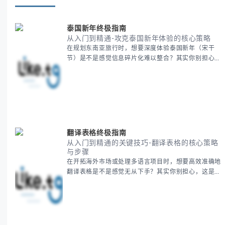
泰国新年终极指南
从入门到精通-攻克泰国新年体验的核心策略
在规划东南亚旅行时，想要深度体验泰国新年（宋干
节）是不是感觉信息碎片化难以整合？其实你别担心，
这种情况很多旅行者都经历过。 本期我们将为你系统
梳理泰国新年文化精髓，提供一套完整的人文体验策
略，帮助你避开游客陷阱，获得原汁原味的节庆体验。
无论你是首次参与还是寻求深度玩法，我们将从基础认
知到高阶玩法全方位为你解析。主要内容包括： - 泰国
新年核心文化解读 -
翻译表格终极指南
从入门到精通的关键技巧-翻译表格的核心策略
与步骤
在开拓海外市场或处理多语言项目时，想要高效准确地
翻译表格是不是感觉无从下手？其实你别担心，这是许
多国际业务拓展者都会遇到的挑战。 本期我们将为你
提供一套经过实战检验的翻译表格方法论，帮助你突破
语言障碍，提升工作效率。 无论你是初次接触还是寻
求优化，我们将系统性地为你拆解关键步骤。主要内容
包括： - 翻译表格前的准备工作 - 核心翻译方法与工具