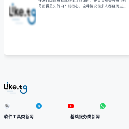
在进行国际贸易或菲律宾旅游时，是否曾被各种货币符
号搞得晕头转向？别担心，这种情况很多人都经历过。
本指南将为你全面解析菲律宾货币符号的规范用法、输
入技巧和常见应用场景，帮助你避免金融交流中的尴尬
错误。 无论你是商务人士、旅行者还是对菲律宾文化
感兴趣的学习者，我们都会系统性地为你讲解： - 菲律
宾比索的标准符号与书写规范 - 在不同设备上输入₱符
号的实用方法 -
软件工具类新闻
基础服务类新闻