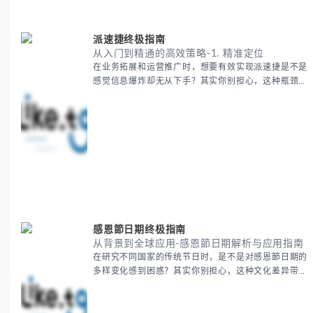
费的五大核心构成要素 -
派速捷终极指南
从入门到精通的高效策略-1. 精准定位
在业务拓展和运营推广时，想要有效实现派速捷是不是
感觉信息爆炸却无从下手？其实你别担心，这种瓶颈阶
段是绝大多数团队都经历过的。 本期我们将为你梳理
清晰思路，提供一套经过实战检验的派速捷方法论，帮
助你少走弯路，更快看到增长效果。 无论你是新手起
步还是寻求突破，我们将从基础要点到进阶策略，系统
性地为你拆解。主要内容包括： - 目标市场与用户画像
精准定义 -
感恩節日期终极指南
从背景到全球应用-感恩節日期解析与应用指南
在研究不同国家的传统节日时，是不是对感恩節日期的
多样变化感到困惑？其实你别担心，这种文化差异带来
的疑问是完全正常的。 本期我们将为你系统梳理感恩
節的历史由来、不同国家地区的日期差异，以及日期背