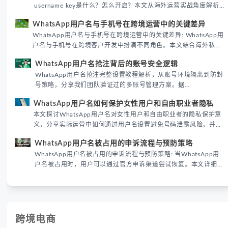
username key是什么？怎么开启？本文从海外运营实战角度解析
WhatsApp用户名密钥的核心价值、开启步骤及常见误区，帮助跨
WhatsApp用户名与手机号在跨境运营中的关键差异
境团队高效触达目标客户。
WhatsApp用户名与手机号在跨境运营中的关键差异: WhatsApp用
户名与手机号在跨境客户开发中扮演不同角色。本文结合海外私域
运营实战经验，解析两者在触达效率、账号安全及客户管理中的实
WhatsApp用户名抢注背后的账号安全逻辑
际差异，帮助团队优化WhatsApp营销策略。
WhatsApp用户名抢注完整设置教程解析，从账号环境隔离到防封
号策略，分享我们团队验证过的多账号管理方案。据
DataReportal 2026趋势报告显示，跨境私域运营中账号矩阵稳定
WhatsApp用户名如何保护女性用户和自由职业者隐私
性直接影响转化率。
本文探讨WhatsApp用户名对女性用户和自由职业者的隐私保护意
义，分享实际运营中如何通过用户名设置避免号码泄露风险，并提
供3种安全使用方案。据DataReportal 2026报告显示，隐私保护
WhatsApp用户名被占用的申诉流程与预防策略
已成为全球数字沟通的首要考量。
WhatsApp用户名被占用的申诉流程与预防策略: 当WhatsApp用
户名被占用时，用户可以通过官方申诉渠道尝试恢复。本文详细解
析申诉步骤、预防措施及常见问题，帮助用户有效管理WhatsApp
账号安全。
跨境电商