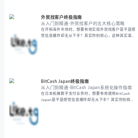
选择 -
外贸找客户终极指南
从入门到精通-外贸找客户的五大核心策略
在开拓海外市场时，想要有效实现外贸找客户是不是感
觉信息爆炸却无从下手？其实你别担心，这种其实蛮多
人经历过的。 本期我们将为你梳理清晰思路，提供一
套经过实战检验的外贸找客户方法论，帮助你少走弯
路，更快看到效果。 无论你是新手起步还是寻求突
破，我们将从基础要点到进阶策略，系统性地为你拆
解。主要内容包括： - 精准定位目标客户群体 - 高效利
用B2B平台和搜索引擎
BitCash Japan终极指南
从入门到精通-BitCash Japan系统化操作指南
在日本拓展数字支付业务时，想要有效使用BitCash
Japan是不是感觉信息爆炸却无从下手？其实你别担
心，这种困扰很多企业都经历过。 本期我们将为你梳
理清晰思路，提供一套经过实战检验的BitCash Japan
运营方法论，帮助你少走弯路，更快实现业务增长。
无论你是新手起步还是寻求突破，我们将从基础要点到
进阶策略，系统性地为你拆解。主要内容包括： -
BitCash