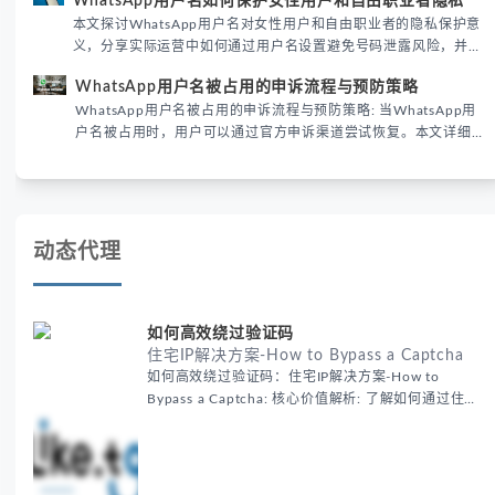
WhatsApp用户名如何保护女性用户和自由职业者隐私
性直接影响转化率。
本文探讨WhatsApp用户名对女性用户和自由职业者的隐私保护意
义，分享实际运营中如何通过用户名设置避免号码泄露风险，并提
供3种安全使用方案。据DataReportal 2026报告显示，隐私保护
WhatsApp用户名被占用的申诉流程与预防策略
已成为全球数字沟通的首要考量。
WhatsApp用户名被占用的申诉流程与预防策略: 当WhatsApp用
户名被占用时，用户可以通过官方申诉渠道尝试恢复。本文详细解
析申诉步骤、预防措施及常见问题，帮助用户有效管理WhatsApp
账号安全。
动态代理
如何高效绕过验证码
住宅IP解决方案-How to Bypass a Captcha
如何高效绕过验证码：住宅IP解决方案-How to
Bypass a Captcha: 核心价值解析: 了解如何通过住宅
代理IP高效绕过验证码，提升出海营销效率。LIKE.TG
提供3500万干净IP池，低至$0.2/G，助力全球业务拓
展。