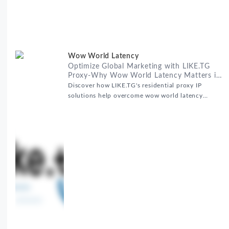
Wow World Latency
Optimize Global Marketing with LIKE.TG
Proxy-Why Wow World Latency Matters in
Global Marketing
Discover how LIKE.TG's residential proxy IP
solutions help overcome wow world latency
challenges in global marketing campaigns with
35M+ clean IPs.