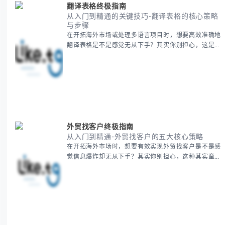
翻译表格终极指南
从入门到精通的关键技巧-翻译表格的核心策略
与步骤
在开拓海外市场或处理多语言项目时，想要高效准确地
翻译表格是不是感觉无从下手？其实你别担心，这是许
多国际业务拓展者都会遇到的挑战。 本期我们将为你
提供一套经过实战检验的翻译表格方法论，帮助你突破
语言障碍，提升工作效率。 无论你是初次接触还是寻
求优化，我们将系统性地为你拆解关键步骤。主要内容
包括： - 翻译表格前的准备工作 - 核心翻译方法与工具
选择 -
外贸找客户终极指南
从入门到精通-外贸找客户的五大核心策略
在开拓海外市场时，想要有效实现外贸找客户是不是感
觉信息爆炸却无从下手？其实你别担心，这种其实蛮多
人经历过的。 本期我们将为你梳理清晰思路，提供一
套经过实战检验的外贸找客户方法论，帮助你少走弯
路，更快看到效果。 无论你是新手起步还是寻求突
破，我们将从基础要点到进阶策略，系统性地为你拆
解。主要内容包括： - 精准定位目标客户群体 - 高效利
用B2B平台和搜索引擎