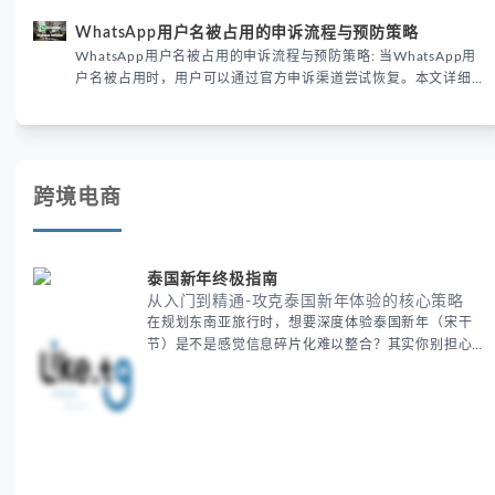
供3种安全使用方案。据DataReportal 2026报告显示，隐私保护
WhatsApp用户名被占用的申诉流程与预防策略
已成为全球数字沟通的首要考量。
WhatsApp用户名被占用的申诉流程与预防策略: 当WhatsApp用
户名被占用时，用户可以通过官方申诉渠道尝试恢复。本文详细解
析申诉步骤、预防措施及常见问题，帮助用户有效管理WhatsApp
账号安全。
跨境电商
泰国新年终极指南
从入门到精通-攻克泰国新年体验的核心策略
在规划东南亚旅行时，想要深度体验泰国新年（宋干
节）是不是感觉信息碎片化难以整合？其实你别担心，
这种情况很多旅行者都经历过。 本期我们将为你系统
梳理泰国新年文化精髓，提供一套完整的人文体验策
略，帮助你避开游客陷阱，获得原汁原味的节庆体验。
无论你是首次参与还是寻求深度玩法，我们将从基础认
知到高阶玩法全方位为你解析。主要内容包括： - 泰国
新年核心文化解读 -