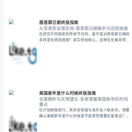
感恩節日期终极指南
从背景到全球应用-感恩節日期解析与应用指南
在研究不同国家的传统节日时，是不是对感恩節日期的
多样变化感到困惑？其实你别担心，这种文化差异带来
的疑问是完全正常的。 本期我们将为你系统梳理感恩
節的历史由来、不同国家地区的日期差异，以及日期背
后的文化意义。帮助你清晰掌握这个重要节日的各方面
知识。 无论你是文化研究者、国际商务人士还是单纯
对节日感兴趣，本文将从基础到应用为你全面解析。主
要内容包括： - 感恩節历史起源与背景
美国新年是什么时候终极指南
全面解析与实用建议-系统掌握美国新年的时间
要点
在计划跨国旅行、商务安排或与海外友人联系时，想要
确认美国新年是什么时候是不是感觉需要反复查证？其
实你别担心，这种时区和文化差异带来的困惑很多人都
会遇到。 本期我们将为你全面解析美国新年的时间系