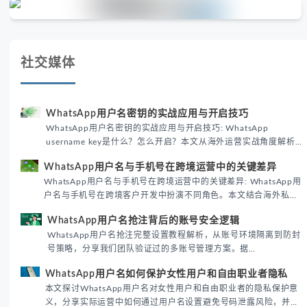
社交媒体
WhatsApp用户名密钥的实战应用与开启技巧
WhatsApp用户名密钥的实战应用与开启技巧: WhatsApp
username key是什么？怎么开启？本文从海外运营实战角度解析
WhatsApp用户名密钥的核心价值、开启步骤及常见误区，帮助跨
WhatsApp用户名与手机号在跨境运营中的关键差异
境团队高效触达目标客户。
WhatsApp用户名与手机号在跨境运营中的关键差异: WhatsApp用
户名与手机号在跨境客户开发中扮演不同角色。本文结合海外私域
运营实战经验，解析两者在触达效率、账号安全及客户管理中的实
WhatsApp用户名抢注背后的账号安全逻辑
际差异，帮助团队优化WhatsApp营销策略。
WhatsApp用户名抢注完整设置教程解析，从账号环境隔离到防封
号策略，分享我们团队验证过的多账号管理方案。据
DataReportal 2026趋势报告显示，跨境私域运营中账号矩阵稳定
WhatsApp用户名如何保护女性用户和自由职业者隐私
性直接影响转化率。
本文探讨WhatsApp用户名对女性用户和自由职业者的隐私保护意
义，分享实际运营中如何通过用户名设置避免号码泄露风险，并提