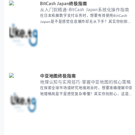
BitCash Japan终极指南
从入门到精通-BitCash Japan系统化操作指南
在日本拓展数字支付业务时，想要有效使用BitCash
Japan是不是感觉信息爆炸却无从下手？其实你别担
心，这种困扰很多企业都经历过。 本期我们将为你梳
理清晰思路，提供一套经过实战检验的BitCash Japan
运营方法论，帮助你少走弯路，更快实现业务增长。
无论你是新手起步还是寻求突破，我们将从基础要点到
进阶策略，系统性地为你拆解。主要内容包括： -
BitCash
中亚地图终极指南
地理认知与实用技巧-掌握中亚地图的核心策略
在探索全球市场或研究地缘政治时，想要准确理解中亚
地理格局是不是感觉复杂难懂？其实你别担心，这是很
多人都会遇到的挑战。 本期我们将为你系统梳理中亚
地理知识，提供一套实用的地图工具使用技巧，帮助你
快速建立空间认知框架。 无论你是商务人士、学者还
是旅行爱好者，我们将从基础地理要素到进阶应用技
巧，全方位为你解析。主要内容包括： - 中亚五国核心
地理特征速览 -