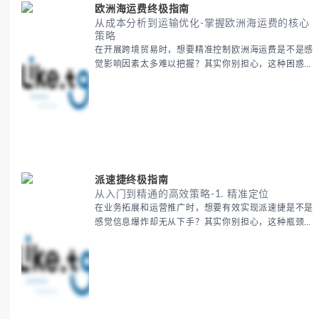
欧洲海运费终极指南
从成本分析到运输优化-掌握欧洲海运费的核心
策略
在开展跨境贸易时，想要精准控制欧洲海运费是不是感
觉影响因素太多难以把握？其实你别担心，这种困惑很
多外贸从业者都经历过。 本期我们将为你系统解析欧
洲海运费的组成要素，提供一套经过市场验证的降本增
效方法论，帮助你优化供应链成本结构。 无论你是初
次接触海运还是希望提升成本效益，我们将从基础概念
到实操技巧进行全面拆解。主要内容包括： - 欧洲海运
费的五大核心构成要素 -
派速捷终极指南
从入门到精通的高效策略-1. 精准定位
在业务拓展和运营推广时，想要有效实现派速捷是不是
感觉信息爆炸却无从下手？其实你别担心，这种瓶颈阶
段是绝大多数团队都经历过的。 本期我们将为你梳理
清晰思路，提供一套经过实战检验的派速捷方法论，帮
助你少走弯路，更快看到增长效果。 无论你是新手起
步还是寻求突破，我们将从基础要点到进阶策略，系统
性地为你拆解。主要内容包括： - 目标市场与用户画像
精准定义 -