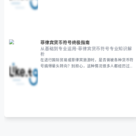
统，并提供跨时区协调的实用技巧，帮助你准确掌握日
期、避开错误认知。 无论你是安排国际会议还是准备
新年祝福，我们将从基础概念到特殊情况应对，系统性
地为你拆解。主要内容包括： -
菲律宾货币符号终极指南
从基础到专业运用-菲律宾货币符号专业知识解
析
在进行国际贸易或菲律宾旅游时，是否曾被各种货币符
号搞得晕头转向？别担心，这种情况很多人都经历过。
本指南将为你全面解析菲律宾货币符号的规范用法、输
入技巧和常见应用场景，帮助你避免金融交流中的尴尬
错误。 无论你是商务人士、旅行者还是对菲律宾文化
感兴趣的学习者，我们都会系统性地为你讲解： - 菲律
宾比索的标准符号与书写规范 - 在不同设备上输入₱符
号的实用方法 -