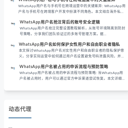
境团队高效触达目标客户。
WhatsApp用户名与手机号在跨境运营中的关键差异: WhatsApp用
户名与手机号在跨境客户开发中扮演不同角色。本文结合海外私域
运营实战经验，解析两者在触达效率、账号安全及客户管理中的实
WhatsApp用户名抢注背后的账号安全逻辑
际差异，帮助团队优化WhatsApp营销策略。
WhatsApp用户名抢注完整设置教程解析，从账号环境隔离到防封
号策略，分享我们团队验证过的多账号管理方案。据
DataReportal 2026趋势报告显示，跨境私域运营中账号矩阵稳定
WhatsApp用户名如何保护女性用户和自由职业者隐私
性直接影响转化率。
本文探讨WhatsApp用户名对女性用户和自由职业者的隐私保护意
义，分享实际运营中如何通过用户名设置避免号码泄露风险，并提
供3种安全使用方案。据DataReportal 2026报告显示，隐私保护
WhatsApp用户名被占用的申诉流程与预防策略
已成为全球数字沟通的首要考量。
WhatsApp用户名被占用的申诉流程与预防策略: 当WhatsApp用
户名被占用时，用户可以通过官方申诉渠道尝试恢复。本文详细解
析申诉步骤、预防措施及常见问题，帮助用户有效管理WhatsApp
账号安全。
动态代理