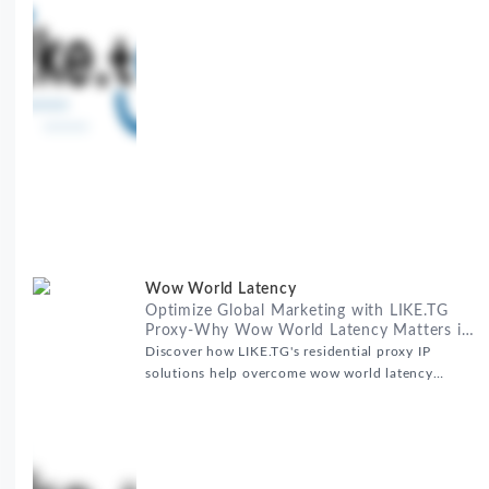
RealHome Services and Solutions Inc作为国际业务
拓展专家，深知这些痛点。通过与LIKE.TG住宅代理IP
服务的战略合作，我们为客户提供了稳定、安全且经济
高效的全球网络访问解决方案，助力企业突破地域限
制，实现精准营销。 RealHome Services and
Wow World Latency
Optimize Global Marketing with LIKE.TG
Proxy-Why Wow World Latency Matters in
Global Marketing
Discover how LIKE.TG's residential proxy IP
solutions help overcome wow world latency
challenges in global marketing campaigns with
35M+ clean IPs.