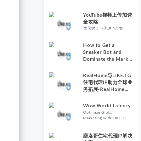
YouTube视频上传加速
全攻略
优化时长与代理IP方案
How to Get a
Sneaker Bot and
Dominate the Market
with Residential
Proxies-Why
RealHome与LIKE.TG
Understanding How
住宅代理IP助力全球业
to Get a Sneaker Bot
务拓展-RealHome
Matters
Services and
Solutions Inc的核心价
Wow World Latency
值
Optimize Global
Marketing with LIKE.TG
Proxy-Why Wow World
Latency Matters in Global
Marketing
摩洛哥住宅代理IP解决