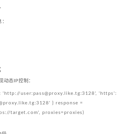
"
息：
成
实现动态IP控制：
: 'http://user:
pass@proxy.like.tg
:3128', 'https':
@proxy.like.tg
:3128' } response =
ps://target.com', proxies=proxies)
P段