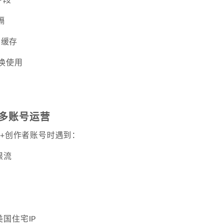
隔
和缓存
轮换使用
ok多账号运营
0+创作者账号时遇到：
限流
国住宅IP