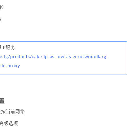
位
置
理IP服务
e.tg/products/cake-ip-as-low-as-zerotwodollarg-
mic-proxy
设置
 长按当前网络
 高级选项