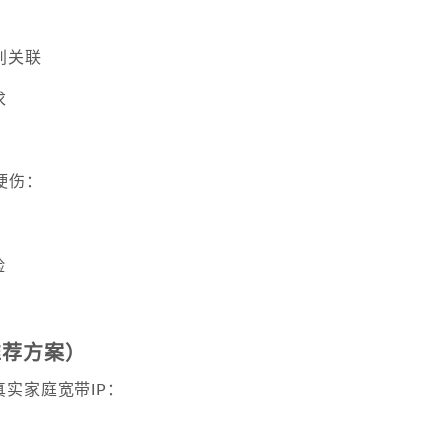
别关联
求
硬伤：
险
推荐方案）
实家庭宽带IP：