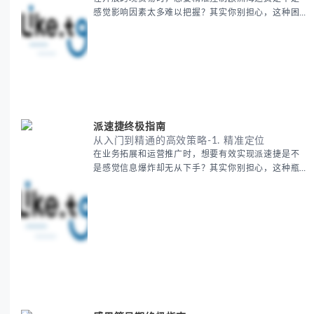
感觉影响因素太多难以把握？其实你别担心，这种困
惑很多外贸从业者都经历过。 本期我们将为你系统解
析欧洲海运费的组成要素，提供一套经过市场验证的
降本增效方法论，帮助你优化供应链成本结构。 无论
你是初次接触海运还是希望提升成本效益，我们将从
基础概念到实操技巧进行全面拆解。主要内容包括： -
欧洲海运费的五大核心构成要素 -
派速捷终极指南
从入门到精通的高效策略-1. 精准定位
在业务拓展和运营推广时，想要有效实现派速捷是不
是感觉信息爆炸却无从下手？其实你别担心，这种瓶
颈阶段是绝大多数团队都经历过的。 本期我们将为你
梳理清晰思路，提供一套经过实战检验的派速捷方法
论，帮助你少走弯路，更快看到增长效果。 无论你是
新手起步还是寻求突破，我们将从基础要点到进阶策
略，系统性地为你拆解。主要内容包括： - 目标市场
与用户画像精准定义 -