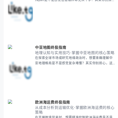
Japan是不是感觉信息爆炸却无从下手？其实你别担
心，这种困扰很多企业都经历过。 本期我们将为你梳
理清晰思路，提供一套经过实战检验的BitCash Japan
运营方法论，帮助你少走弯路，更快实现业务增长。
无论你是新手起步还是寻求突破，我们将从基础要点
到进阶策略，系统性地为你拆解。主要内容包括： -
BitCash
中亚地图终极指南
地理认知与实用技巧-掌握中亚地图的核心策略
在探索全球市场或研究地缘政治时，想要准确理解中
亚地理格局是不是感觉复杂难懂？其实你别担心，这
是很多人都会遇到的挑战。 本期我们将为你系统梳理
中亚地理知识，提供一套实用的地图工具使用技巧，
帮助你快速建立空间认知框架。 无论你是商务人士、
学者还是旅行爱好者，我们将从基础地理要素到进阶
应用技巧，全方位为你解析。主要内容包括： - 中亚
五国核心地理特征速览 -
欧洲海运费终极指南
从成本分析到运输优化-掌握欧洲海运费的核心
策略
在开展跨境贸易时，想要精准控制欧洲海运费是不是