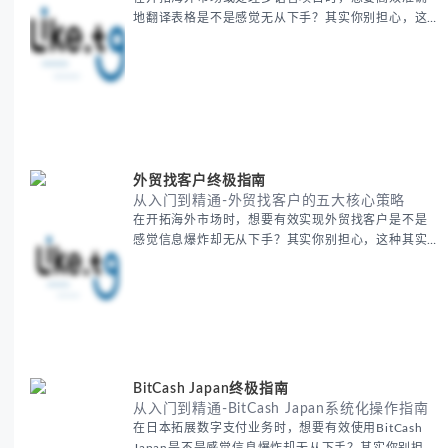
地翻译表格是不是感觉无从下手？其实你别担心，这
是许多国际业务拓展者都会遇到的挑战。 本期我们将
为你提供一套经过实战检验的翻译表格方法论，帮助
你突破语言障碍，提升工作效率。 无论你是初次接触
还是寻求优化，我们将系统性地为你拆解关键步骤。
主要内容包括： - 翻译表格前的准备工作 - 核心翻译
方法与工具选择 -
外贸找客户终极指南
从入门到精通-外贸找客户的五大核心策略
在开拓海外市场时，想要有效实现外贸找客户是不是
感觉信息爆炸却无从下手？其实你别担心，这种其实
蛮多人经历过的。 本期我们将为你梳理清晰思路，提
供一套经过实战检验的外贸找客户方法论，帮助你少
走弯路，更快看到效果。 无论你是新手起步还是寻求
突破，我们将从基础要点到进阶策略，系统性地为你
拆解。主要内容包括： - 精准定位目标客户群体 - 高
效利用B2B平台和搜索引擎
BitCash Japan终极指南
从入门到精通-BitCash Japan系统化操作指南
在日本拓展数字支付业务时，想要有效使用BitCash