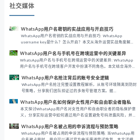
社交媒体
WhatsApp用户名密钥的实战应用与开启技巧
WhatsApp用户名密钥的实战应用与开启技巧: WhatsApp
username key是什么？怎么开启？本文从海外运营实战角度解析
WhatsApp用户名密钥的核心价值、开启步骤及常见误区，帮助跨
WhatsApp用户名与手机号在跨境运营中的关键差异
境团队高效触达目标客户。
WhatsApp用户名与手机号在跨境运营中的关键差异: WhatsApp
用户名与手机号在跨境客户开发中扮演不同角色。本文结合海外私
域运营实战经验，解析两者在触达效率、账号安全及客户管理中的
WhatsApp用户名抢注背后的账号安全逻辑
实际差异，帮助团队优化WhatsApp营销策略。
WhatsApp用户名抢注完整设置教程解析，从账号环境隔离到防封
号策略，分享我们团队验证过的多账号管理方案。据
DataReportal 2026趋势报告显示，跨境私域运营中账号矩阵稳
WhatsApp用户名如何保护女性用户和自由职业者隐私
定性直接影响转化率。
本文探讨WhatsApp用户名对女性用户和自由职业者的隐私保护意
义，分享实际运营中如何通过用户名设置避免号码泄露风险，并提
供3种安全使用方案。据DataReportal 2026报告显示，隐私保护
WhatsApp用户名被占用的申诉流程与预防策略
已成为全球数字沟通的首要考量。
WhatsApp用户名被占用的申诉流程与预防策略: 当WhatsApp用
户名被占用时，用户可以通过官方申诉渠道尝试恢复。本文详细