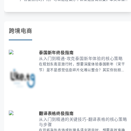
解析申诉步骤、预防措施及常见问题，帮助用户有效管理
WhatsApp账号安全。
跨境电商
泰国新年终极指南
从入门到精通-攻克泰国新年体验的核心策略
在规划东南亚旅行时，想要深度体验泰国新年（宋干
节）是不是感觉信息碎片化难以整合？其实你别担
心，这种情况很多旅行者都经历过。 本期我们将为你
系统梳理泰国新年文化精髓，提供一套完整的人文体
验策略，帮助你避开游客陷阱，获得原汁原味的节庆
体验。 无论你是首次参与还是寻求深度玩法，我们将
从基础认知到高阶玩法全方位为你解析。主要内容包
括： - 泰国新年核心文化解读 -
翻译表格终极指南
从入门到精通的关键技巧-翻译表格的核心策略
与步骤
在开拓海外市场或处理多语言项目时，想要高效准确