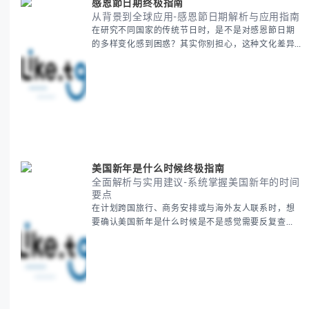
感恩節日期终极指南
从背景到全球应用-感恩節日期解析与应用指南
在研究不同国家的传统节日时，是不是对感恩節日期
的多样变化感到困惑？其实你别担心，这种文化差异
带来的疑问是完全正常的。 本期我们将为你系统梳理
感恩節的历史由来、不同国家地区的日期差异，以及
日期背后的文化意义。帮助你清晰掌握这个重要节日
的各方面知识。 无论你是文化研究者、国际商务人士
还是单纯对节日感兴趣，本文将从基础到应用为你全
面解析。主要内容包括： - 感恩節历史起源与背景
美国新年是什么时候终极指南
全面解析与实用建议-系统掌握美国新年的时间
要点
在计划跨国旅行、商务安排或与海外友人联系时，想
要确认美国新年是什么时候是不是感觉需要反复查
证？其实你别担心，这种时区和文化差异带来的困惑
很多人都会遇到。 本期我们将为你全面解析美国新年
的时间系统，并提供跨时区协调的实用技巧，帮助你
准确掌握日期、避开错误认知。 无论你是安排国际会
议还是准备新年祝福，我们将从基础概念到特殊情况
应对，系统性地为你拆解。主要内容包括： -