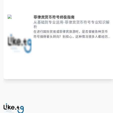
菲律宾货币符号终极指南
从基础到专业运用-菲律宾货币符号专业知识解
析
在进行国际贸易或菲律宾旅游时，是否曾被各种货币
符号搞得晕头转向？别担心，这种情况很多人都经历
过。 本指南将为你全面解析菲律宾货币符号的规范用
法、输入技巧和常见应用场景，帮助你避免金融交流
中的尴尬错误。 无论你是商务人士、旅行者还是对菲
律宾文化感兴趣的学习者，我们都会系统性地为你讲
解： - 菲律宾比索的标准符号与书写规范 - 在不同设
备上输入₱符号的实用方法 -