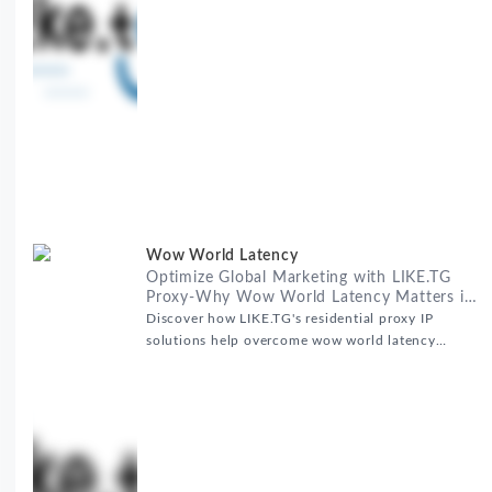
服务的战略合作，我们为客户提供了稳定、安全且经济
高效的全球网络访问解决方案，助力企业突破地域限
制，实现精准营销。 RealHome Services and
Wow World Latency
Optimize Global Marketing with LIKE.TG
Proxy-Why Wow World Latency Matters in
Global Marketing
Discover how LIKE.TG's residential proxy IP
solutions help overcome wow world latency
challenges in global marketing campaigns with
35M+ clean IPs.