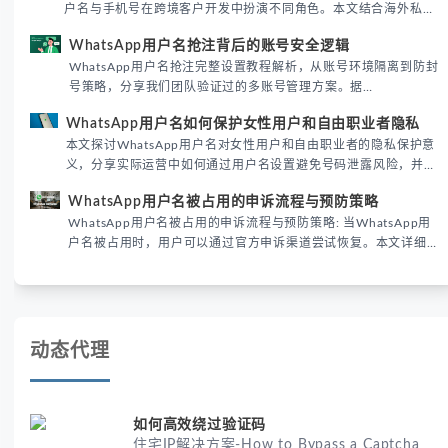
户名与手机号在跨境客户开发中扮演不同角色。本文结合海外私域
运营实战经验，解析两者在触达效率、账号安全及客户管理中的实
WhatsApp用户名抢注背后的账号安全逻辑
际差异，帮助团队优化WhatsApp营销策略。
WhatsApp用户名抢注完整设置教程解析，从账号环境隔离到防封
号策略，分享我们团队验证过的多账号管理方案。据
DataReportal 2026趋势报告显示，跨境私域运营中账号矩阵稳定
WhatsApp用户名如何保护女性用户和自由职业者隐私
性直接影响转化率。
本文探讨WhatsApp用户名对女性用户和自由职业者的隐私保护意
义，分享实际运营中如何通过用户名设置避免号码泄露风险，并提
供3种安全使用方案。据DataReportal 2026报告显示，隐私保护
WhatsApp用户名被占用的申诉流程与预防策略
已成为全球数字沟通的首要考量。
WhatsApp用户名被占用的申诉流程与预防策略: 当WhatsApp用
户名被占用时，用户可以通过官方申诉渠道尝试恢复。本文详细解
析申诉步骤、预防措施及常见问题，帮助用户有效管理WhatsApp
账号安全。
动态代理
如何高效绕过验证码
住宅IP解决方案-How to Bypass a Captcha