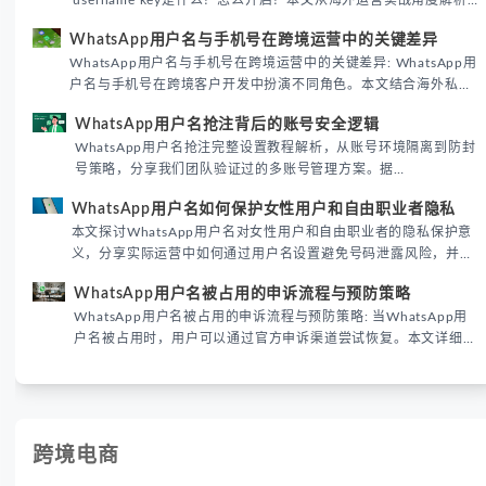
username key是什么？怎么开启？本文从海外运营实战角度解析
WhatsApp用户名密钥的核心价值、开启步骤及常见误区，帮助跨
WhatsApp用户名与手机号在跨境运营中的关键差异
境团队高效触达目标客户。
WhatsApp用户名与手机号在跨境运营中的关键差异: WhatsApp用
户名与手机号在跨境客户开发中扮演不同角色。本文结合海外私域
运营实战经验，解析两者在触达效率、账号安全及客户管理中的实
WhatsApp用户名抢注背后的账号安全逻辑
际差异，帮助团队优化WhatsApp营销策略。
WhatsApp用户名抢注完整设置教程解析，从账号环境隔离到防封
号策略，分享我们团队验证过的多账号管理方案。据
DataReportal 2026趋势报告显示，跨境私域运营中账号矩阵稳定
WhatsApp用户名如何保护女性用户和自由职业者隐私
性直接影响转化率。
本文探讨WhatsApp用户名对女性用户和自由职业者的隐私保护意
义，分享实际运营中如何通过用户名设置避免号码泄露风险，并提
供3种安全使用方案。据DataReportal 2026报告显示，隐私保护
WhatsApp用户名被占用的申诉流程与预防策略
已成为全球数字沟通的首要考量。
WhatsApp用户名被占用的申诉流程与预防策略: 当WhatsApp用
户名被占用时，用户可以通过官方申诉渠道尝试恢复。本文详细解
析申诉步骤、预防措施及常见问题，帮助用户有效管理WhatsApp
账号安全。
跨境电商