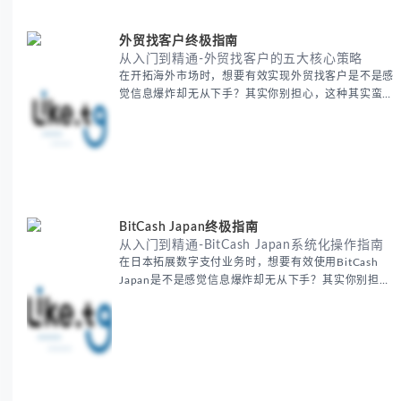
选择 -
外贸找客户终极指南
从入门到精通-外贸找客户的五大核心策略
在开拓海外市场时，想要有效实现外贸找客户是不是感
觉信息爆炸却无从下手？其实你别担心，这种其实蛮多
人经历过的。 本期我们将为你梳理清晰思路，提供一
套经过实战检验的外贸找客户方法论，帮助你少走弯
路，更快看到效果。 无论你是新手起步还是寻求突
破，我们将从基础要点到进阶策略，系统性地为你拆
解。主要内容包括： - 精准定位目标客户群体 - 高效利
用B2B平台和搜索引擎
BitCash Japan终极指南
从入门到精通-BitCash Japan系统化操作指南
在日本拓展数字支付业务时，想要有效使用BitCash
Japan是不是感觉信息爆炸却无从下手？其实你别担
心，这种困扰很多企业都经历过。 本期我们将为你梳
理清晰思路，提供一套经过实战检验的BitCash Japan
运营方法论，帮助你少走弯路，更快实现业务增长。
无论你是新手起步还是寻求突破，我们将从基础要点到
进阶策略，系统性地为你拆解。主要内容包括： -
BitCash