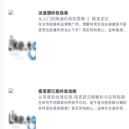
费的五大核心构成要素 -
派速捷终极指南
从入门到精通的高效策略-1. 精准定位
在业务拓展和运营推广时，想要有效实现派速捷是不是
感觉信息爆炸却无从下手？其实你别担心，这种瓶颈阶
段是绝大多数团队都经历过的。 本期我们将为你梳理
清晰思路，提供一套经过实战检验的派速捷方法论，帮
助你少走弯路，更快看到增长效果。 无论你是新手起
步还是寻求突破，我们将从基础要点到进阶策略，系统
性地为你拆解。主要内容包括： - 目标市场与用户画像
精准定义 -
感恩節日期终极指南
从背景到全球应用-感恩節日期解析与应用指南
在研究不同国家的传统节日时，是不是对感恩節日期的
多样变化感到困惑？其实你别担心，这种文化差异带来
的疑问是完全正常的。 本期我们将为你系统梳理感恩
節的历史由来、不同国家地区的日期差异，以及日期背
后的文化意义。帮助你清晰掌握这个重要节日的各方面