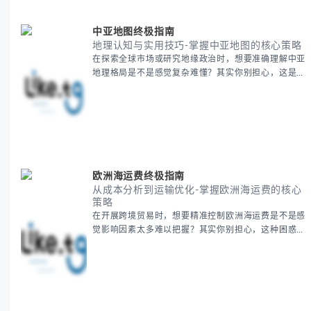
中亚地图终极指南
地理认知与实用技巧-掌握中亚地图的核心策略
在探索全球市场或研究地缘政治时，想要准确理解中亚
地理格局是不是感觉复杂难懂？其实你别担心，这是很
多人都会遇到的挑战。 本期我们将为你系统梳理中亚
地理知识，提供一套实用的地图工具使用技巧，帮助你
快速建立空间认知框架。 无论你是商务人士、学者还
是旅行爱好者，我们将从基础地理要素到进阶应用技
巧，全方位为你解析。主要内容包括： - 中亚五国核心
地理特征速览 -
欧洲海运费终极指南
从成本分析到运输优化-掌握欧洲海运费的核心
策略
在开展跨境贸易时，想要精准控制欧洲海运费是不是感
觉影响因素太多难以把握？其实你别担心，这种困惑很
多外贸从业者都经历过。 本期我们将为你系统解析欧
洲海运费的组成要素，提供一套经过市场验证的降本增
效方法论，帮助你优化供应链成本结构。 无论你是初
次接触海运还是希望提升成本效益，我们将从基础概念
到实操技巧进行全面拆解。主要内容包括： - 欧洲海运