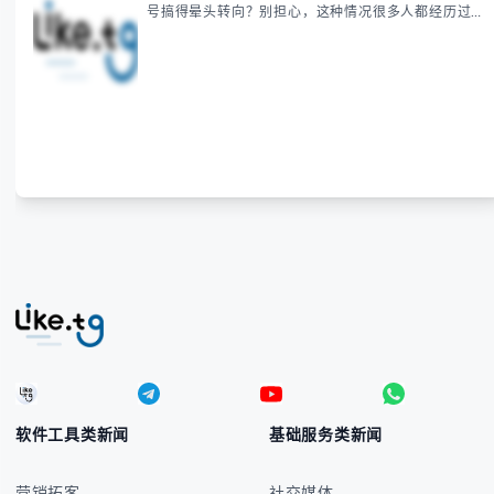
号搞得晕头转向？别担心，这种情况很多人都经历过。
本指南将为你全面解析菲律宾货币符号的规范用法、输
入技巧和常见应用场景，帮助你避免金融交流中的尴尬
错误。 无论你是商务人士、旅行者还是对菲律宾文化
感兴趣的学习者，我们都会系统性地为你讲解： - 菲律
宾比索的标准符号与书写规范 - 在不同设备上输入₱符
号的实用方法 -
软件工具类新闻
基础服务类新闻