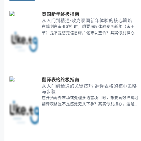
泰国新年终极指南
从入门到精通-攻克泰国新年体验的核心策略
在规划东南亚旅行时，想要深度体验泰国新年（宋干
节）是不是感觉信息碎片化难以整合？其实你别担心，
这种情况很多旅行者都经历过。 本期我们将为你系统
梳理泰国新年文化精髓，提供一套完整的人文体验策
略，帮助你避开游客陷阱，获得原汁原味的节庆体验。
无论你是首次参与还是寻求深度玩法，我们将从基础认
知到高阶玩法全方位为你解析。主要内容包括： - 泰国
新年核心文化解读 -
翻译表格终极指南
从入门到精通的关键技巧-翻译表格的核心策略
与步骤
在开拓海外市场或处理多语言项目时，想要高效准确地
翻译表格是不是感觉无从下手？其实你别担心，这是许
多国际业务拓展者都会遇到的挑战。 本期我们将为你
提供一套经过实战检验的翻译表格方法论，帮助你突破
语言障碍，提升工作效率。 无论你是初次接触还是寻
求优化，我们将系统性地为你拆解关键步骤。主要内容
包括： - 翻译表格前的准备工作 - 核心翻译方法与工具