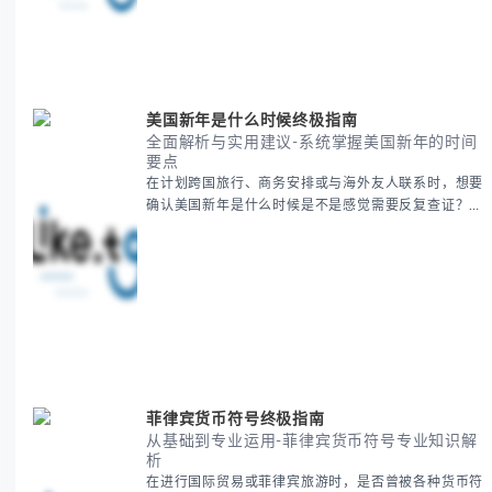
知识。 无论你是文化研究者、国际商务人士还是单纯
对节日感兴趣，本文将从基础到应用为你全面解析。主
要内容包括： - 感恩節历史起源与背景
美国新年是什么时候终极指南
全面解析与实用建议-系统掌握美国新年的时间
要点
在计划跨国旅行、商务安排或与海外友人联系时，想要
确认美国新年是什么时候是不是感觉需要反复查证？其
实你别担心，这种时区和文化差异带来的困惑很多人都
会遇到。 本期我们将为你全面解析美国新年的时间系
统，并提供跨时区协调的实用技巧，帮助你准确掌握日
期、避开错误认知。 无论你是安排国际会议还是准备
新年祝福，我们将从基础概念到特殊情况应对，系统性
地为你拆解。主要内容包括： -
菲律宾货币符号终极指南
从基础到专业运用-菲律宾货币符号专业知识解
析
在进行国际贸易或菲律宾旅游时，是否曾被各种货币符